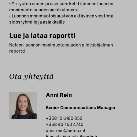
• Yritysten omien prosessien kehittäminen luonnon
monimuotoisuuden näkökulmasta
• Luonnon monimuotoisuustyön aktiivinen viestintä
sidosryhmille ja asiakkaille
Lue ja lataa raportti
Nefcon luonnon monimuotoisuuden pilottiohjelman
raportti
Ota yhteyttä
Anni Rein
Senior Communications Manager
+358 10 6180 852
+358 40 750 4740
anni.rein@nefco.int
Finnish, English, Swedish