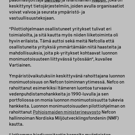
pääomasijoittaja
BaltCap
ja islantilainen
Klappir
, joka on
keskittynyt tietojärjestelmiin, joiden avulla organisaatiot
voivat valvoa ja seurata ympäristö- ja
vastuullisuustekojaan.
”Pilottiohjelmaan osallistuneet yritykset tulivat eri
toimialoilta, ja sitä kautta myös niiden liiketoiminta oli
hyvin erilaista. Tämä auttoi sekä meitä Nefcolla että
osallistuneita yrityksiä ymmärtämään niitä haasteita ja
mahdollisuuksia, joita pk-yritykset kohtaavat luonnon
monimuotoisuuteen liittyvässä työssään”, kuvailee
Vartiainen.
Ympäristövaikutuksiin keskittyvänä rahoittajana luonnon
monimuotoisuus on Nefcon toiminnan ytimessä. Nefco on
rahoittanut esimerkiksi Itämeren luontoa turvaavia
vedenpuhdistamohankkeita jo 1990-luvulla ja sen
portfoliossa on monia luonnon monimuotoisuutta tukevia
hankkeita. Luonnon monimuotoisuuden pilottiohjelman on
rahoittanut
Pohjoismaiden ministerineuvosto
Nefcon
hallinnoiman Nordiska Miljöutvecklingsfondenin (NMF)
kautta.