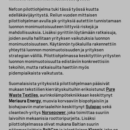
Nefcon pilottiohjelma tuki tässä työssä kuutta
edelläkävijäyritystä. Reilun vuoden mittaisen
pilottiohjelman avulla pk-yrityksiä autettiin tunnistamaan
luonnon monimuotoisuuteen liittyviä riskejä ja
mahdollisuuksia. Lisäksi pyrittiin löytämään ratkaisuja,
joiden avulla hallitaan yrityksen vaikutuksia luonnon
monimuotoisuuteen. Käytännön työkaluilla rakennettiin
yhteyttä luonnon monimuotoisuuden ja yrityksen
strategian välillä. Pilottiohjelmassa keskityttiin yritysten
luonnon monimuotoisuutta edistäviin konkreettisiin
tekoihin, mutta ratkaisuilta haettiin myös
pidempiaikaista vaikutusta.
Suomalaisista yrityksistä pilottiohjelmaan pääsivät
mukaan tekstiilien kierrätyskuituihin erikoistunut
Pure
Waste Textiles
, aurinkolämpötekniikkaan keskittynyt
Meriaura Energy
, muovia korvaaviin biopohjaisiin ja
biohajoaviin materiaaleihin keskittynyt
Sulapac
sekä
cleantech-yritys
Norsepower
, joka toimittaa suuriin
laivoihin mekaanisia roottoripurjeita. Lisäksi
pilottiohjelmassa olivat mukana Baltian suurin