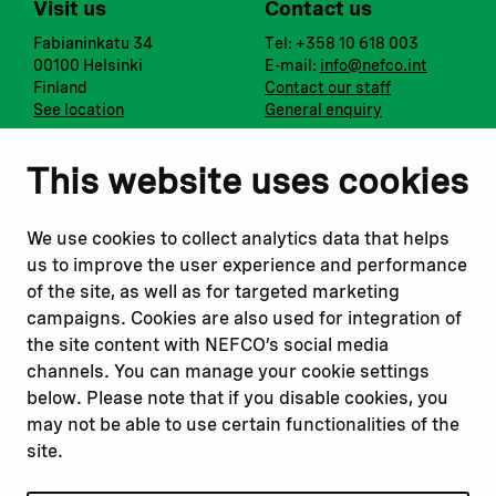
Visit us
Contact us
Fabianinkatu 34
Tel: +358 10 618 003
00100 Helsinki
E-mail:
info@nefco.int
Finland
Contact our staff
See location
General enquiry
Notify us
Follow us
This website uses cookies
Report corruption or
Linkedin
misconduct
Facebook
We use cookies to collect analytics data that helps
Report a concern
Instagram
us to improve the user experience and performance
Submit a complaint
Youtube
of the site, as well as for targeted marketing
campaigns. Cookies are also used for integration of
the site content with NEFCO’s social media
Read about
Related websites
channels. You can manage your cookie settings
Our financing
Nopef
below. Please note that if you disable cookies, you
Our projects
BGFA
may not be able to use certain functionalities of the
Our impact
MCFA
site.
Our workplace