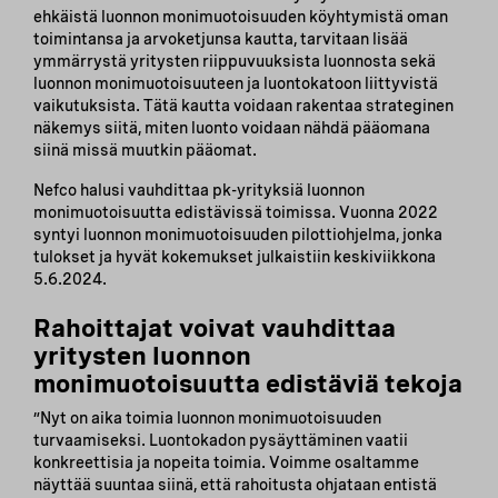
ehkäistä luonnon monimuotoisuuden köyhtymistä oman
toimintansa ja arvoketjunsa kautta, tarvitaan lisää
ymmärrystä yritysten riippuvuuksista luonnosta sekä
luonnon monimuotoisuuteen ja luontokatoon liittyvistä
vaikutuksista. Tätä kautta voidaan rakentaa strateginen
näkemys siitä, miten luonto voidaan nähdä pääomana
siinä missä muutkin pääomat.
Nefco halusi vauhdittaa pk-yrityksiä luonnon
monimuotoisuutta edistävissä toimissa. Vuonna 2022
syntyi luonnon monimuotoisuuden pilottiohjelma, jonka
tulokset ja hyvät kokemukset julkaistiin keskiviikkona
5.6.2024.
Rahoittajat voivat vauhdittaa
yritysten luonnon
monimuotoisuutta edistäviä tekoja
”Nyt on aika toimia luonnon monimuotoisuuden
turvaamiseksi. Luontokadon pysäyttäminen vaatii
konkreettisia ja nopeita toimia. Voimme osaltamme
näyttää suuntaa siinä, että rahoitusta ohjataan entistä