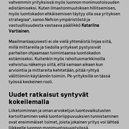
vahvemmin yrityksissä myös luonnon monimuotoisuuden
edistämiseksi. Kuten ilmastonmuutoksen hillitsemisen,
myös luontokadon ehkäisemisen täytyy olla osa yrityksen
strategiaa”, sanoo Nefcon ympäristöstä ja
vastuullisuudesta vastaava päällikkö
Katariina
Vartiainen
.
Maailmanlaajuisesti ei ole vielä yhtenäistä linjaa siitä,
millä mittareilla ja tiedolla yritykset pystyisivät
parhaiten ohjaamaan toimintaansa luontokadon
estämiseksi. Kuitenkin myös rahoitusmarkkinoilla
vahvistuu näkemys siitä, että samaan aikaan kun
arviointia ja mittareita kehitetään, pitää ryhtyä
välittömiin käytännön toimiin. Pk-yrityksillä on tässä
työssä keskeinen rooli.
Uudet ratkaisut syntyvät
kokeilemalla
Liiketoiminnan ja oman arvoketjun luontovaikutusten
kartoittaminen sekä luontoriippuvuuksien tunnistaminen
ovat ensimmäiset toimet, joista jokainen yritys voi lähteä
liikkeelle luonnon monimuotoisuustyössä.