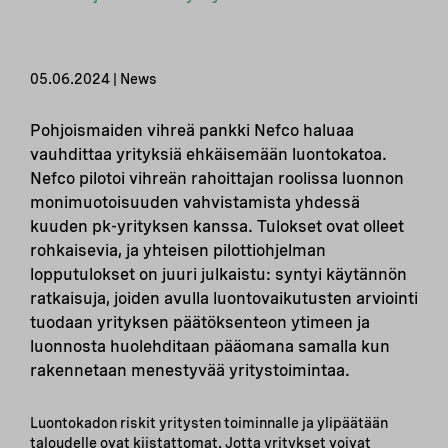
05.06.2024 | News
Pohjoismaiden vihreä pankki Nefco haluaa
vauhdittaa yrityksiä ehkäisemään luontokatoa.
Nefco pilotoi vihreän rahoittajan roolissa luonnon
monimuotoisuuden vahvistamista yhdessä
kuuden pk-yrityksen kanssa. Tulokset ovat olleet
rohkaisevia, ja yhteisen pilottiohjelman
lopputulokset on juuri julkaistu: syntyi käytännön
ratkaisuja, joiden avulla luontovaikutusten arviointi
tuodaan yrityksen päätöksenteon ytimeen ja
luonnosta huolehditaan pääomana samalla kun
rakennetaan menestyvää yritystoimintaa.
Luontokadon riskit yritysten toiminnalle ja ylipäätään
taloudelle ovat kiistattomat. Jotta yritykset voivat