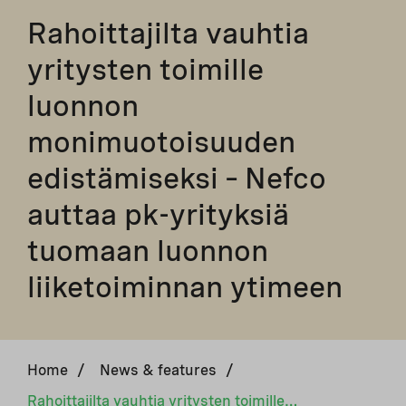
Rahoittajilta vauhtia
yritysten toimille
luonnon
monimuotoisuuden
edistämiseksi – Nefco
auttaa pk-yrityksiä
tuomaan luonnon
liiketoiminnan ytimeen
Home
/
News & features
/
Rahoittajilta vauhtia yritysten toimille luonnon monimuotoisuuden edistämiseksi – Nefco auttaa pk-yrityksiä tuomaan luonnon liiketoiminnan ytimeen