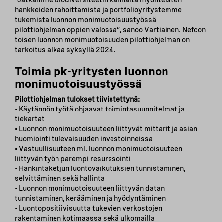
”Jatkamme biodiversiteetin kannalta myönteisten
hankkeiden rahoittamista ja portfolioyritystemme
tukemista luonnon monimuotoisuustyössä
pilottiohjelman oppien valossa”, sanoo Vartiainen. Nefcon
toisen luonnon monimuotoisuuden pilottiohjelman on
tarkoitus alkaa syksyllä 2024.
Toimia pk-yritysten luonnon
monimuotoisuustyössä
Pilottiohjelman tulokset tiivistettynä:
• Käytännön työtä ohjaavat toimintasuunnitelmat ja
tiekartat
• Luonnon monimuotoisuuteen liittyvät mittarit ja asian
huomiointi tulevaisuuden investoinneissa
• Vastuullisuuteen ml. luonnon monimuotoisuuteen
liittyvän työn parempi resurssointi
• Hankintaketjun luontovaikutuksien tunnistaminen,
selvittäminen sekä hallinta
• Luonnon monimuotoisuuteen liittyvän datan
tunnistaminen, kerääminen ja hyödyntäminen
• Luontopositiivisuutta tukevien verkostojen
rakentaminen kotimaassa sekä ulkomailla