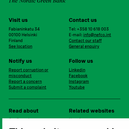
Visit us
Contact us
Fabianinkatu 34
Tel: +358 10 618 003
00100 Helsinki
E-mail:
info@nefco.int
Finland
Contact our staff
See location
General enquiry
Notify us
Follow us
Report corruption or
Linkedin
misconduct
Facebook
Report a concern
Instagram
Submit a complaint
Youtube
Read about
Related websites
Our financing
Nopef
Our projects
BGFA