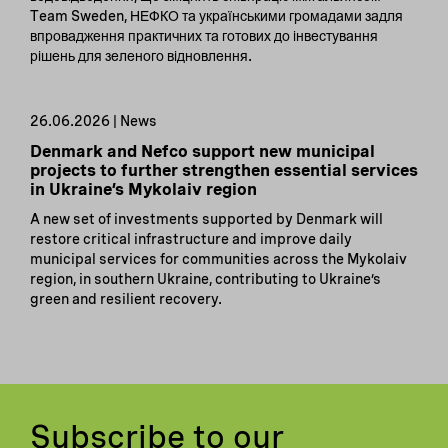
Team Sweden, НЕФКО та українськими громадами задля
впровадження практичних та готових до інвестування
рішень для зеленого відновлення.
26.06.2026 | News
Denmark and Nefco support new municipal
projects to further strengthen essential services
in Ukraine’s Mykolaiv region
A new set of investments supported by Denmark will
restore critical infrastructure and improve daily
municipal services for communities across the Mykolaiv
region, in southern Ukraine, contributing to Ukraine’s
green and resilient recovery.
Subscribe to our