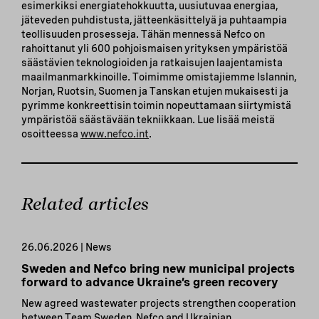
esimerkiksi energiatehokkuutta, uusiutuvaa energiaa,
jäteveden puhdistusta, jätteenkäsittelyä ja puhtaampia
teollisuuden prosesseja. Tähän mennessä Nefco on
rahoittanut yli 600 pohjoismaisen yrityksen ympäristöä
säästävien teknologioiden ja ratkaisujen laajentamista
maailmanmarkkinoille. Toimimme omistajiemme Islannin,
Norjan, Ruotsin, Suomen ja Tanskan etujen mukaisesti ja
pyrimme konkreettisin toimin nopeuttamaan siirtymistä
ympäristöä säästävään tekniikkaan. Lue lisää meistä
osoitteessa
www.nefco.int
.
Related articles
26.06.2026 | News
Sweden and Nefco bring new municipal projects
forward to advance Ukraine’s green recovery
New agreed wastewater projects strengthen cooperation
between Team Sweden, Nefco and Ukrainian