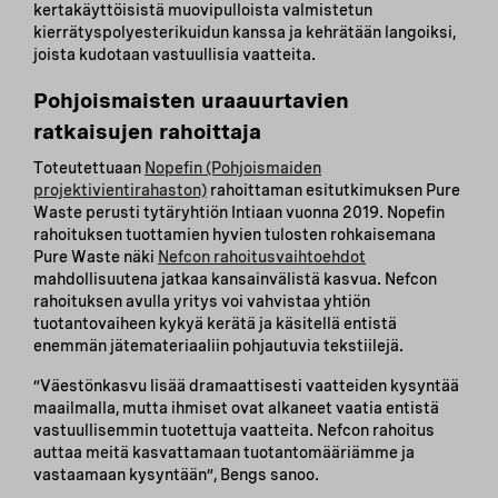
kertakäyttöisistä muovipulloista valmistetun
kierrätyspolyesterikuidun kanssa ja kehrätään langoiksi,
joista kudotaan vastuullisia vaatteita.
Pohjoismaisten uraauurtavien
ratkaisujen rahoittaja
Toteutettuaan
Nopefin (Pohjoismaiden
projektivientirahaston)
rahoittaman esitutkimuksen Pure
Waste perusti tytäryhtiön Intiaan vuonna 2019. Nopefin
rahoituksen tuottamien hyvien tulosten rohkaisemana
Pure Waste näki
Nefcon rahoitusvaihtoehdot
mahdollisuutena jatkaa kansainvälistä kasvua. Nefcon
rahoituksen avulla yritys voi vahvistaa yhtiön
tuotantovaiheen kykyä kerätä ja käsitellä entistä
enemmän jätemateriaaliin pohjautuvia tekstiilejä.
”Väestönkasvu lisää dramaattisesti vaatteiden kysyntää
maailmalla, mutta ihmiset ovat alkaneet vaatia entistä
vastuullisemmin tuotettuja vaatteita. Nefcon rahoitus
auttaa meitä kasvattamaan tuotantomääriämme ja
vastaamaan kysyntään”, Bengs sanoo.