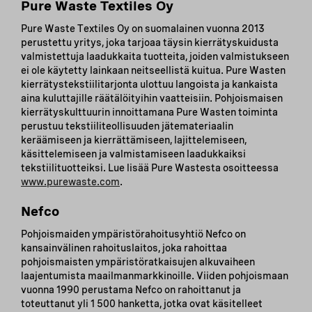
Pure Waste Textiles Oy
Pure Waste Textiles Oy on suomalainen vuonna 2013
perustettu yritys, joka tarjoaa täysin kierrätyskuidusta
valmistettuja laadukkaita tuotteita, joiden valmistukseen
ei ole käytetty lainkaan neitseellistä kuitua. Pure Wasten
kierrätystekstiilitarjonta ulottuu langoista ja kankaista
aina kuluttajille räätälöityihin vaatteisiin. Pohjoismaisen
kierrätyskulttuurin innoittamana Pure Wasten toiminta
perustuu tekstiiliteollisuuden jätemateriaalin
keräämiseen ja kierrättämiseen, lajittelemiseen,
käsittelemiseen ja valmistamiseen laadukkaiksi
tekstiilituotteiksi. Lue lisää Pure Wastesta osoitteessa
www.purewaste.com
.
Nefco
Pohjoismaiden ympäristörahoitusyhtiö Nefco on
kansainvälinen rahoituslaitos, joka rahoittaa
pohjoismaisten ympäristöratkaisujen alkuvaiheen
laajentumista maailmanmarkkinoille. Viiden pohjoismaan
vuonna 1990 perustama Nefco on rahoittanut ja
toteuttanut yli 1 500 hanketta, jotka ovat käsitelleet