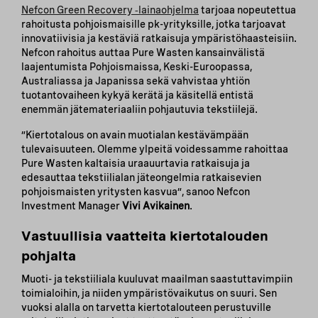
Nefcon Green Recovery ‑lainaohjelma
tarjoaa nopeutettua
rahoitusta pohjoismaisille pk-yrityksille, jotka tarjoavat
innovatiivisia ja kestäviä ratkaisuja ympäristöhaasteisiin.
Nefcon rahoitus auttaa Pure Wasten kansainvälistä
laajentumista Pohjoismaissa, Keski-Euroopassa,
Australiassa ja Japanissa sekä vahvistaa yhtiön
tuotantovaiheen kykyä kerätä ja käsitellä entistä
enemmän jätemateriaaliin pohjautuvia tekstiilejä.
”Kiertotalous on avain muotialan kestävämpään
tulevaisuuteen. Olemme ylpeitä voidessamme rahoittaa
Pure Wasten kaltaisia uraauurtavia ratkaisuja ja
edesauttaa tekstiilialan jäteongelmia ratkaisevien
pohjoismaisten yritysten kasvua”, sanoo Nefcon
Investment Manager
Vivi Avikainen
.
Vastuullisia vaatteita kiertotalouden
pohjalta
Muoti- ja tekstiiliala kuuluvat maailman saastuttavimpiin
toimialoihin, ja niiden ympäristövaikutus on suuri. Sen
vuoksi alalla on tarvetta kiertotalouteen perustuville