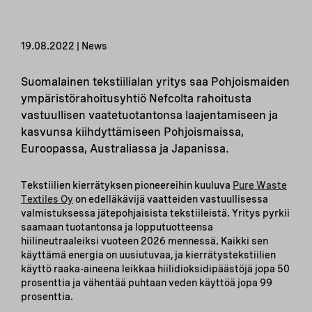
19.08.2022 | News
Suomalainen tekstiilialan yritys saa Pohjoismaiden
ympäristörahoitusyhtiö Nefcolta rahoitusta
vastuullisen vaatetuotantonsa laajentamiseen ja
kasvunsa kiihdyttämiseen Pohjoismaissa,
Euroopassa, Australiassa ja Japanissa.
Tekstiilien kierrätyksen pioneereihin kuuluva
Pure Waste
Textiles Oy
on edelläkävijä vaatteiden vastuullisessa
valmistuksessa jätepohjaisista tekstiileistä. Yritys pyrkii
saamaan tuotantonsa ja lopputuotteensa
hiilineutraaleiksi vuoteen 2026 mennessä. Kaikki sen
käyttämä energia on uusiutuvaa, ja kierrätystekstiilien
käyttö raaka-aineena leikkaa hiilidioksidipäästöjä jopa 50
prosenttia ja vähentää puhtaan veden käyttöä jopa 99
prosenttia.