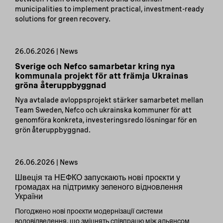
municipalities to implement practical, investment-ready
solutions for green recovery.
26.06.2026 | News
Sverige och Nefco samarbetar kring nya
kommunala projekt för att främja Ukrainas
gröna återuppbyggnad
Nya avtalade avloppsprojekt stärker samarbetet mellan
Team Sweden, Nefco och ukrainska kommuner för att
genomföra konkreta, investeringsredo lösningar för en
grön återuppbyggnad.
26.06.2026 | News
Швеція та НЕФКО запускають нові проєкти у
громадах на підтримку зеленого відновлення
України
Погоджено нові проєкти модернізації системи
водовідведення, що зміцнять співпрацю між альянсом