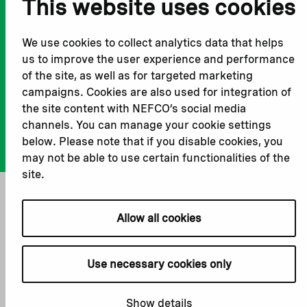
This website uses cookies
Our impact
MCFA
Our workplace
We use cookies to collect analytics data that helps
us to improve the user experience and performance
of the site, as well as for targeted marketing
Privacy policy
campaigns. Cookies are also used for integration of
Terms & conditions
the site content with NEFCO’s social media
Cookie declaration
channels. You can manage your cookie settings
Cookie settings
below. Please note that if you disable cookies, you
may not be able to use certain functionalities of the
site.
Allow all cookies
Use necessary cookies only
Show details