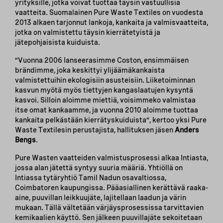
yrityksille, jotka voivat tuottaa täysin vastuullisia
vaatteita. Suomalainen Pure Waste Textiles on vuodesta
2013 alkaen tarjonnut lankoja, kankaita ja valmisvaatteita,
jotka on valmistettu täysin kierrätetyistä ja
jätepohjaisista kuiduista.
”Vuonna 2006 lanseerasimme Coston, ensimmäisen
brändimme, joka keskittyi ylijäämäkankaista
valmistettuihin ekologisiin asusteisiin. Liiketoiminnan
kasvun myötä myös tiettyjen kangaslaatujen kysyntä
kasvoi. Silloin aloimme miettiä, voisimmeko valmistaa
itse omat kankaamme, ja vuonna 2010 aloimme tuottaa
kankaita pelkästään kierrätyskuiduista”, kertoo yksi Pure
Waste Textilesin perustajista, hallituksen jäsen
Anders
Bengs
.
Pure Wasten vaatteiden valmistusprosessi alkaa Intiasta,
jossa alan jätettä syntyy suuria määriä. Yhtiöllä on
Intiassa tytäryhtiö Tamil Nadun osavaltiossa,
Coimbatoren kaupungissa. Pääasiallinen kerättävä raaka-
aine, puuvillan leikkuujäte, lajitellaan laadun ja värin
mukaan. Tällä vältetään värjäysprosessissa tarvittavien
kemikaalien käyttö. Sen jälkeen puuvillajäte sekoitetaan