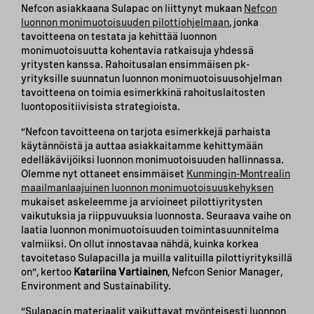
Nefcon asiakkaana Sulapac on liittynyt mukaan
Nefcon
luonnon monimuotoisuuden pilottiohjelmaan
, jonka
tavoitteena on testata ja kehittää luonnon
monimuotoisuutta kohentavia ratkaisuja yhdessä
yritysten kanssa. Rahoitusalan ensimmäisen pk-
yrityksille suunnatun luonnon monimuotoisuusohjelman
tavoitteena on toimia esimerkkinä rahoituslaitosten
luontopositiivisista strategioista.
”Nefcon tavoitteena on tarjota esimerkkejä parhaista
käytännöistä ja auttaa asiakkaitamme kehittymään
edelläkävijöiksi luonnon monimuotoisuuden hallinnassa.
Olemme nyt ottaneet ensimmäiset
Kunmingin-Montrealin
maailmanlaajuinen luonnon monimuotoisuuskehyksen
mukaiset askeleemme ja arvioineet pilottiyritysten
vaikutuksia ja riippuvuuksia luonnosta. Seuraava vaihe on
laatia luonnon monimuotoisuuden toimintasuunnitelma
valmiiksi. On ollut innostavaa nähdä, kuinka korkea
tavoitetaso Sulapacilla ja muilla valituilla pilottiyrityksillä
on”, kertoo
Katariina Vartiainen
, Nefcon Senior Manager,
Environment and Sustainability.
”Sulapacin materiaalit vaikuttavat myönteisesti luonnon