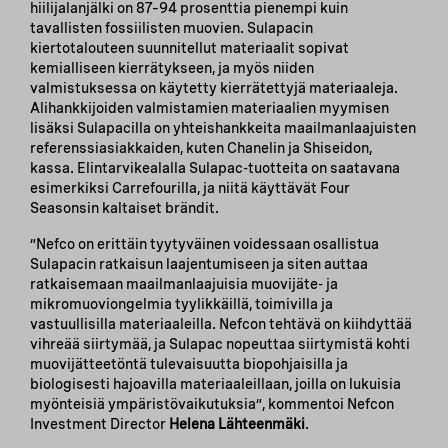
hiilijalanjälki on 87–94 prosenttia pienempi kuin
tavallisten fossiilisten muovien. Sulapacin
kiertotalouteen suunnitellut materiaalit sopivat
kemialliseen kierrätykseen, ja myös niiden
valmistuksessa on käytetty kierrätettyjä materiaaleja.
Alihankkijoiden valmistamien materiaalien myymisen
lisäksi Sulapacilla on yhteishankkeita maailmanlaajuisten
referenssiasiakkaiden, kuten Chanelin ja Shiseidon,
kassa. Elintarvikealalla Sulapac-tuotteita on saatavana
esimerkiksi Carrefourilla, ja niitä käyttävät Four
Seasonsin kaltaiset brändit.
”Nefco on erittäin tyytyväinen voidessaan osallistua
Sulapacin ratkaisun laajentumiseen ja siten auttaa
ratkaisemaan maailmanlaajuisia muovijäte- ja
mikromuoviongelmia tyylikkäillä, toimivilla ja
vastuullisilla materiaaleilla. Nefcon tehtävä on kiihdyttää
vihreää siirtymää, ja Sulapac nopeuttaa siirtymistä kohti
muovijätteetöntä tulevaisuutta biopohjaisilla ja
biologisesti hajoavilla materiaaleillaan, joilla on lukuisia
myönteisiä ympäristövaikutuksia”, kommentoi Nefcon
Investment Director
Helena Lähteenmäki
.