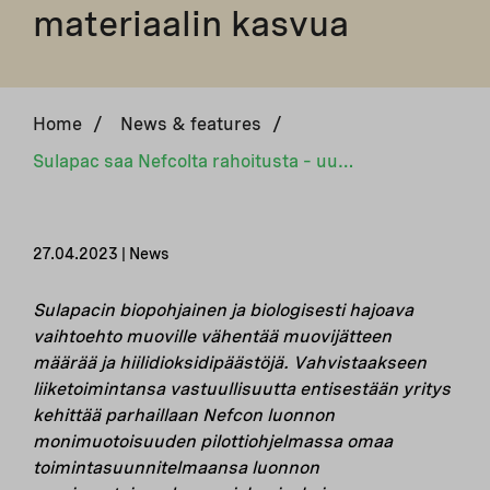
materiaalin kasvua
Home
/
News & features
/
Sulapac saa Nefcolta rahoitusta – uusi tuotantolaitos Suomessa vahvistaa muovia korvaavan biopohjaisen materiaalin kasvua
27.04.2023 | News
Sulapacin biopohjainen ja biologisesti hajoava
vaihtoehto muoville vähentää muovijätteen
määrää ja hiilidioksidipäästöjä. Vahvistaakseen
liiketoimintansa vastuullisuutta entisestään yritys
kehittää parhaillaan Nefcon luonnon
monimuotoisuuden pilottiohjelmassa omaa
toimintasuunnitelmaansa luonnon