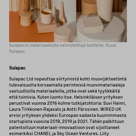
Sulapacin materiaaleista valmistettuja tuotteita. Kuva:
Sulapac
Sulapac
Sulapac Ltd nopeuttaa siirtymistä kohti muovijätteetöntä
tulevaisuutta korvaamalla perinteisiä muovimateriaaleja
vastuullisilla materiaaleilla, jotka ovat sekä tyylikkäitä
että toimivia. Kuten luonto itse. Helsinkiläisen yrityksen
perustivat vuonna 2016 kolme tutkijatohtoria: Suvi Haimi,
Laura Tirkkonen-Rajasalo ja Antti Pärssinen. WIRED UK
arvioi yrityksen yhdeksi Euroopan sadasta kuumimmasta
startupista vuosina 2018, 2019 ja 2021. Tähän palkittuun
patentoituun materiaali-innovaatioon ovat sijoittaneet
esimerkiksi CHANEL ja Sky Ocean Ventures. Liity