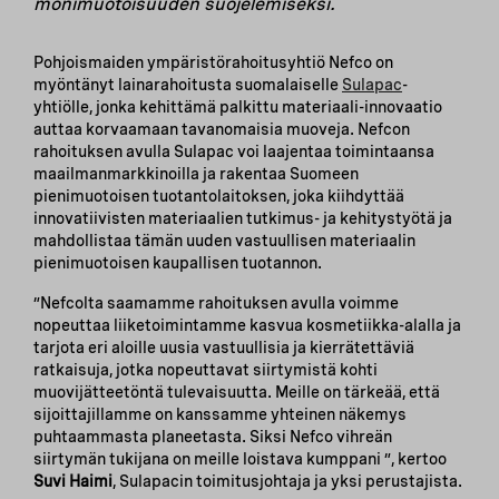
monimuotoisuuden suojelemiseksi.
Pohjoismaiden ympäristörahoitusyhtiö Nefco on
myöntänyt lainarahoitusta suomalaiselle
Sulapac
-
yhtiölle, jonka kehittämä palkittu materiaali-innovaatio
auttaa korvaamaan tavanomaisia muoveja. Nefcon
rahoituksen avulla Sulapac voi laajentaa toimintaansa
maailmanmarkkinoilla ja rakentaa Suomeen
pienimuotoisen tuotantolaitoksen, joka kiihdyttää
innovatiivisten materiaalien tutkimus- ja kehitystyötä ja
mahdollistaa tämän uuden vastuullisen materiaalin
pienimuotoisen kaupallisen tuotannon.
”Nefcolta saamamme rahoituksen avulla voimme
nopeuttaa liiketoimintamme kasvua kosmetiikka-alalla ja
tarjota eri aloille uusia vastuullisia ja kierrätettäviä
ratkaisuja, jotka nopeuttavat siirtymistä kohti
muovijätteetöntä tulevaisuutta. Meille on tärkeää, että
sijoittajillamme on kanssamme yhteinen näkemys
puhtaammasta planeetasta. Siksi Nefco vihreän
siirtymän tukijana on meille loistava kumppani ”, kertoo
Suvi Haimi
, Sulapacin toimitusjohtaja ja yksi perustajista.