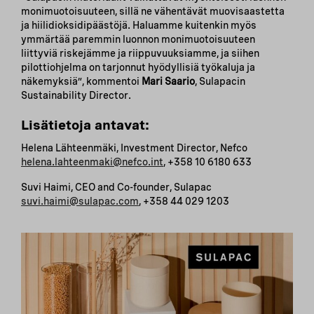
monimuotoisuuteen, sillä ne vähentävät muovisaastetta
ja hiilidioksidipäästöjä. Haluamme kuitenkin myös
ymmärtää paremmin luonnon monimuotoisuuteen
liittyviä riskejämme ja riippuvuuksiamme, ja siihen
pilottiohjelma on tarjonnut hyödyllisiä työkaluja ja
näkemyksiä”, kommentoi
Mari Saario
, Sulapacin
Sustainability Director.
Lisätietoja antavat:
Helena Lähteenmäki, Investment Director, Nefco
helena.lahteenmaki@nefco.int
, +358 10 6180 633
Suvi Haimi, CEO and Co-founder, Sulapac
suvi.haimi@sulapac.com
, +358 44 029 1203