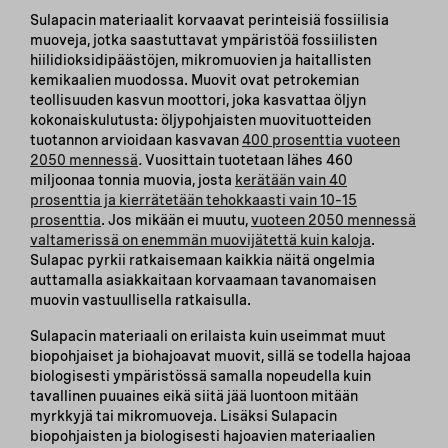
Sulapacin materiaalit korvaavat perinteisiä fossiilisia
muoveja, jotka saastuttavat ympäristöä fossiilisten
hiilidioksidipäästöjen, mikromuovien ja haitallisten
kemikaalien muodossa. Muovit ovat petrokemian
teollisuuden kasvun moottori, joka kasvattaa öljyn
kokonaiskulutusta: öljypohjaisten muovituotteiden
tuotannon arvioidaan kasvavan
400 prosenttia vuoteen
2050 mennessä
.
Vuosittain tuotetaan lähes 460
miljoonaa tonnia muovia, josta
kerätään vain 40
prosenttia ja kierrätetään tehokkaasti vain 10–15
prosenttia
. Jos mikään ei muutu,
vuoteen 2050 mennessä
valtamerissä on enemmän muovijätettä kuin kaloja
.
Sulapac pyrkii ratkaisemaan kaikkia näitä ongelmia
auttamalla asiakkaitaan korvaamaan tavanomaisen
muovin vastuullisella ratkaisulla.
Sulapacin materiaali on erilaista kuin useimmat muut
biopohjaiset ja biohajoavat muovit, sillä se todella hajoaa
biologisesti ympäristössä samalla nopeudella kuin
tavallinen puuaines eikä siitä jää luontoon mitään
myrkkyjä tai mikromuoveja. Lisäksi Sulapacin
biopohjaisten ja biologisesti hajoavien materiaalien