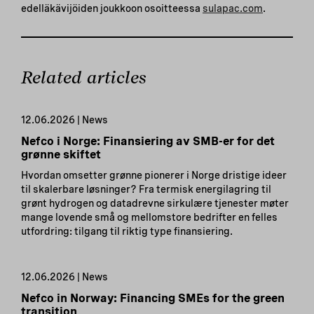
edelläkävijöiden joukkoon osoitteessa
sulapac.com
.
Related articles
12.06.2026 | News
Nefco i Norge: Finansiering av SMB-er for det
grønne skiftet
Hvordan omsetter grønne pionerer i Norge dristige ideer
til skalerbare løsninger? Fra termisk energilagring til
grønt hydrogen og datadrevne sirkulære tjenester møter
mange lovende små og mellomstore bedrifter en felles
utfordring: tilgang til riktig type finansiering.
12.06.2026 | News
Nefco in Norway: Financing SMEs for the green
transition