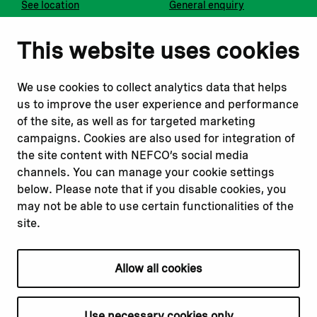
See location
General enquiry
Notify us
Follow us
This website uses cookies
Report corruption or
Linkedin
misconduct
Facebook
We use cookies to collect analytics data that helps
Report a concern
Instagram
us to improve the user experience and performance
Submit a complaint
Youtube
of the site, as well as for targeted marketing
campaigns. Cookies are also used for integration of
the site content with NEFCO’s social media
Read about
Related websites
channels. You can manage your cookie settings
Our financing
Nopef
below. Please note that if you disable cookies, you
Our projects
BGFA
may not be able to use certain functionalities of the
Our impact
MCFA
site.
Our workplace
Allow all cookies
Privacy policy
Terms & conditions
Use necessary cookies only