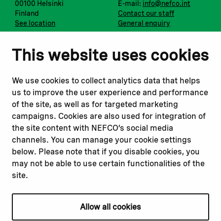
00100 Helsinki
E-mail:
info@nefco.int
Finland
Contact our staff
See location
General enquiry
Notify us
Follow us
This website uses cookies
Report corruption or
Linkedin
misconduct
Facebook
We use cookies to collect analytics data that helps
Report a concern
Instagram
us to improve the user experience and performance
Submit a complaint
Youtube
of the site, as well as for targeted marketing
campaigns. Cookies are also used for integration of
the site content with NEFCO’s social media
Read about
Related websites
channels. You can manage your cookie settings
Our financing
Nopef
below. Please note that if you disable cookies, you
Our projects
BGFA
may not be able to use certain functionalities of the
Our impact
MCFA
site.
Our workplace
Allow all cookies
Privacy policy