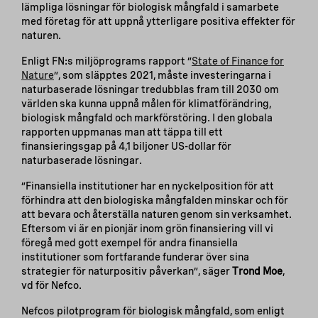
lämpliga lösningar för biologisk mångfald i samarbete
med företag för att uppnå ytterligare positiva effekter för
naturen.
Enligt FN:s miljöprograms rapport ”
State of Finance for
Nature
”, som släpptes 2021, måste investeringarna i
naturbaserade lösningar tredubblas fram till 2030 om
världen ska kunna uppnå målen för klimatförändring,
biologisk mångfald och markförstöring. I den globala
rapporten uppmanas man att täppa till ett
finansieringsgap på 4,1 biljoner US-dollar för
naturbaserade lösningar.
”Finansiella institutioner har en nyckelposition för att
förhindra att den biologiska mångfalden minskar och för
att bevara och återställa naturen genom sin verksamhet.
Eftersom vi är en pionjär inom grön finansiering vill vi
föregå med gott exempel för andra finansiella
institutioner som fortfarande funderar över sina
strategier för naturpositiv påverkan”, säger
Trond Moe
,
vd för Nefco.
Nefcos pilotprogram för biologisk mångfald, som enligt