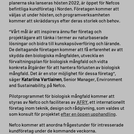
planerna ska lanseras hösten 2022, är öppet för Nefcos
befintliga kundföretag i Norden. Företagen kommer att
väljas ut under hösten, och programverksamheten
kommer att skräddarsys efter deras storlek och behov.
”Vårt mål är att inspirera ännu fler företag och
projektägare att tänka i termer av naturbaserade
lösningar och bidra till kunskapsöverföring och lärande.
De deltagande företagen kommer att få erfarenhet av att
skydda den biologiska mångfalden, utveckla en
förvaltningsplan för biologisk mångfald och vidta
konkreta åtgärder för att hantera förlusten av biologisk
mångfald. Det är en stor möjlighet för dessa företag”,
säger
Katariina Vartiainen
, Senior Manager, Environment
and Sustainability, på Nefco.
Pilotprogrammet för biologisk mångfald kommer att
styras av Nefco och faciliteras av
AFRY
,
ett internationellt
företag inom teknik, design och rådgivning, som valdes ut
som konsult för projektet
efter en öppen upphandling
.
Nefco kommer att anordna frågestunder för intresserade
kundföretag under de kommande veckorna.