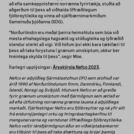
að efla samkeppnisfærni norrænna fyrirtækja, stuðla að
aðgerðum til þess að viðhalda líffræðilegum
fjölbreytileika og vinna að sjálfbærnimarkmiðum
Sameinuðu þjóðanna (SDG).
“Norðurlöndin eru meðal þeirra heimshluta sem búa við
mesta efnahagslega hagsæld og stöðugleika og lýðræðið
stendur sterkt að vígi. Við höfum því ekki bara tækifæri til
þess að taka forystuna í grænum umskiptum, okkur ber
hreinlega skylda til þess“, segir Moe.
Ítarlegri upplýsingar:
Ársskýrsla Nefco 2023
.
Nefco er alþjóðleg fjármálastofnun (IFI) sem stofnuð var
árið 1990 af Norðurlöndunum fimm, Danmörku, Finnlandi,
Íslandi, Noregi og Svíþjóð. Hlutverk Nefco er að greiða
fyrir grænum umskiptum með fjármögnun sem ætlað er
að efla útflutning norrænna grænna lausna á alþjóðlega
markaði. Fjárfestingar Nefco eru fjölbreyttar og ná yfir allt
frá endurnýjanlegri orku og hringrásarhagkerfinu til
mengunarvarna og verndunar líffræðilegs fjölbreytileika.
Nefco veitir lánsfjármögnun áður en viðskiptabankarnir
eru tilbúnir til þess að taka áhættuna og brúar þannig