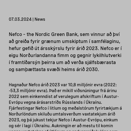
07.03.2024 | News
Nefco – the Nordic Green Bank, sem vinnur að því
að greiða fyrir grænum umskiptum í samfélaginu,
hefur gefið út ársskýrslu fyrir árið 2023. Nefco er í
eigu Norðurlandanna fimm og gegnir lykilhlutverki
í framtíðarsýn þeirra um að verða sjálfsbærasta
og samþættasta svæði heims árið 2030.
Hagnaður Nefco árið 2023 var 10,8 milljónir evra (2022:
-53,3 milljónir evra). Það er mikill viðsnúningur frá árinu
2022 sem einkenndist af verulegum afskriftum í Austur-
Evrópu vegna árásarstríðs Rússlands í Úkraínu.
Fjárfestingar Nefco í litlum og meðalstórum fyrirtækjum á
Norðurlöndum skiluðu umtalsverðum vaxtatekjum árið
2023, og þá jukust tekjur Nefco í Austur-Evrópu, einkum
og sér í lagi í Úkraínu. Aukningin er að mestu til komin