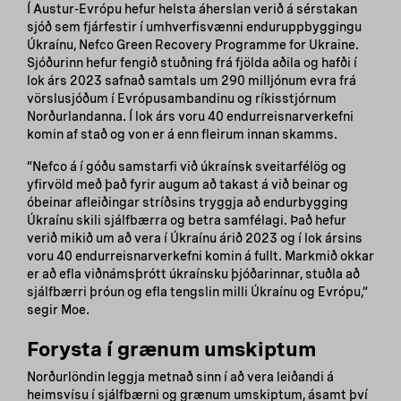
Í Austur-Evrópu hefur helsta áherslan verið á sérstakan
sjóð sem fjárfestir í umhverfisvænni enduruppbyggingu
Úkraínu, Nefco Green Recovery Programme for Ukraine.
Sjóðurinn hefur fengið stuðning frá fjölda aðila og hafði í
lok árs 2023 safnað samtals um 290 milljónum evra frá
vörslusjóðum í Evrópusambandinu og ríkisstjórnum
Norðurlandanna. Í lok árs voru 40 endurreisnarverkefni
komin af stað og von er á enn fleirum innan skamms.
“Nefco á í góðu samstarfi við úkraínsk sveitarfélög og
yfirvöld með það fyrir augum að takast á við beinar og
óbeinar afleiðingar stríðsins tryggja að endurbygging
Úkraínu skili sjálfbærra og betra samfélagi. Það hefur
verið mikið um að vera í Úkraínu árið 2023 og í lok ársins
voru 40 endurreisnarverkefni komin á fullt. Markmið okkar
er að efla viðnámsþrótt úkraínsku þjóðarinnar, stuðla að
sjálfbærri þróun og efla tengslin milli Úkraínu og Evrópu,“
segir Moe.
Forysta í grænum umskiptum
Norðurlöndin leggja metnað sinn í að vera leiðandi á
heimsvísu í sjálfbærni og grænum umskiptum, ásamt því