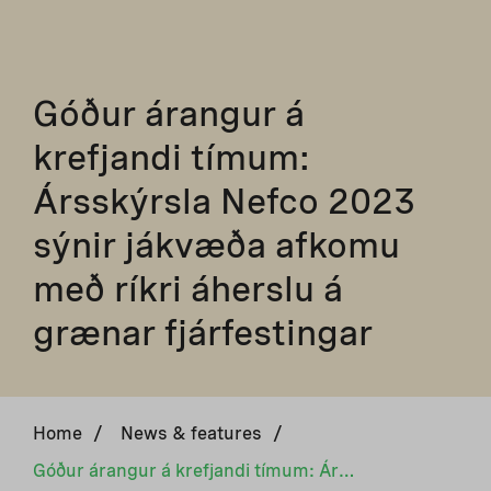
Góður árangur á
krefjandi tímum:
Ársskýrsla Nefco 2023
sýnir jákvæða afkomu
með ríkri áherslu á
grænar fjárfestingar
Home
/
News & features
/
Góður árangur á krefjandi tímum: Ársskýrsla Nefco 2023 sýnir jákvæða afkomu með ríkri áherslu á grænar fjárfestingar