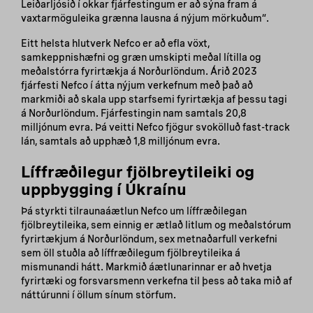
Leiðarljósið í okkar fjárfestingum er að sýna fram á
vaxtarmöguleika grænna lausna á nýjum mörkuðum“.
Eitt helsta hlutverk Nefco er að efla vöxt,
samkeppnishæfni og græn umskipti meðal lítilla og
meðalstórra fyrirtækja á Norðurlöndum. Árið 2023
fjárfesti Nefco í átta nýjum verkefnum með það að
markmiði að skala upp starfsemi fyrirtækja af þessu tagi
á Norðurlöndum. Fjárfestingin nam samtals 20,8
milljónum evra. Þá veitti Nefco fjögur svokölluð fast-track
lán, samtals að upphæð 1,8 milljónum evra.
Líffræðilegur fjölbreytileiki og
uppbygging í Úkraínu
Þá styrkti tilraunaáætlun Nefco um líffræðilegan
fjölbreytileika, sem einnig er ætlað litlum og meðalstórum
fyrirtækjum á Norðurlöndum, sex metnaðarfull verkefni
sem öll stuðla að líffræðilegum fjölbreytileika á
mismunandi hátt. Markmið áætlunarinnar er að hvetja
fyrirtæki og forsvarsmenn verkefna til þess að taka mið af
náttúrunni í öllum sínum störfum.