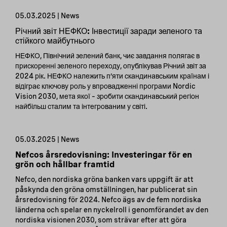
05.03.2025 | News
Річний звіт НЕФКО: Інвестиції заради зеленого та
стійкого майбутнього
НЕФКО, Північний зелений банк, чиє завдання полягає в
прискоренні зеленого переходу, опублікував Річний звіт за
2024 рік. НЕФКО належить п’яти скандинавським країнам і
відіграє ключову роль у впровадженні програми Nordic
Vision 2030, мета якої – зробити скандинавський регіон
найбільш сталим та інтегрованим у світі.
05.03.2025 | News
Nefcos årsredovisning: Investeringar för en
grön och hållbar framtid
Nefco, den nordiska gröna banken vars uppgift är att
påskynda den gröna omställningen, har publicerat sin
årsredovisning för 2024. Nefco ägs av de fem nordiska
länderna och spelar en nyckelroll i genomförandet av den
nordiska visionen 2030, som strävar efter att göra