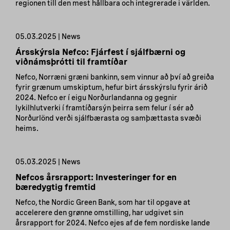
regionen till den mest hållbara och integrerade i världen.
05.03.2025 | News
Ársskýrsla Nefco: Fjárfest í sjálfbærni og
viðnámsþrótti til framtíðar
Nefco, Norræni græni bankinn, sem vinnur að því að greiða
fyrir grænum umskiptum, hefur birt ársskýrslu fyrir árið
2024. Nefco er í eigu Norðurlandanna og gegnir
lykilhlutverki í framtíðarsýn þeirra sem felur í sér að
Norðurlönd verði sjálfbærasta og samþættasta svæði
heims.
05.03.2025 | News
Nefcos årsrapport: Investeringer for en
bæredygtig fremtid
Nefco, the Nordic Green Bank, som har til opgave at
accelerere den grønne omstilling, har udgivet sin
årsrapport for 2024. Nefco ejes af de fem nordiske lande