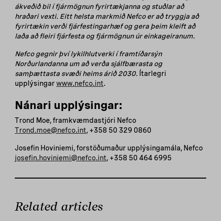
ákveðið bil í fjármögnun fyrirtækjanna og stuðlar að
hraðari vexti. Eitt helsta markmið Nefco er að tryggja að
fyrirtækin verði fjárfestingarhæf og gera þeim kleift að
laða að fleiri fjárfesta og fjármögnun úr einkageiranum.
Nefco gegnir því lykilhlutverki í framtíðarsýn
Norðurlandanna um að verða sjálfbærasta og
samþættasta svæði heims árið 2030.
Ítarlegri
upplýsingar
www.nefco.int
.
Nánari upplýsingar:
Trond Moe, framkvæmdastjóri Nefco
Trond.moe@nefco.int
, +358 50 329 0860
Josefin Hoviniemi, forstöðumaður upplýsingamála, Nefco
josefin.hoviniemi@nefco.int
, +358 50 464 6995
Related articles