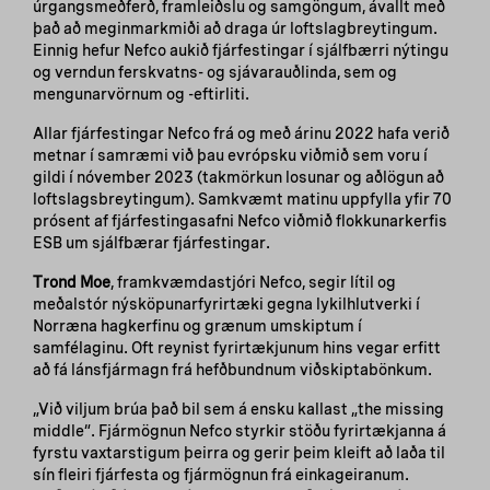
úrgangsmeðferð, framleiðslu og samgöngum, ávallt með
það að meginmarkmiði að draga úr loftslagbreytingum.
Einnig hefur Nefco aukið fjárfestingar í sjálfbærri nýtingu
og verndun ferskvatns- og sjávarauðlinda, sem og
mengunarvörnum og -eftirliti.
Allar fjárfestingar Nefco frá og með árinu 2022 hafa verið
metnar í samræmi við þau evrópsku viðmið sem voru í
gildi í nóvember 2023 (takmörkun losunar og aðlögun að
loftslagsbreytingum). Samkvæmt matinu uppfylla yfir 70
prósent af fjárfestingasafni Nefco viðmið flokkunarkerfis
ESB um sjálfbærar fjárfestingar.
Trond Moe
, framkvæmdastjóri Nefco, segir lítil og
meðalstór nýsköpunarfyrirtæki gegna lykilhlutverki í
Norræna hagkerfinu og grænum umskiptum í
samfélaginu. Oft reynist fyrirtækjunum hins vegar erfitt
að fá lánsfjármagn frá hefðbundnum viðskiptabönkum.
„Við viljum brúa það bil sem á ensku kallast „the missing
middle“. Fjármögnun Nefco styrkir stöðu fyrirtækjanna á
fyrstu vaxtarstigum þeirra og gerir þeim kleift að laða til
sín fleiri fjárfesta og fjármögnun frá einkageiranum.