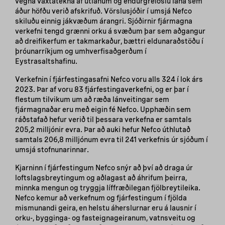
vegna vaxtatekna af útlánum og endurgreiðslu lána sem
áður höfðu verið afskrifuð. Vörslusjóðir í umsjá Nefco
skiluðu einnig jákvæðum árangri. Sjóðirnir fjármagna
verkefni tengd grænni orku á svæðum þar sem aðgangur
að dreifikerfum er takmarkaður, bættri eldunaraðstöðu í
þróunarríkjum og umhverfisaðgerðum í
Eystrasaltshafinu.
Verkefnin í fjárfestingasafni Nefco voru alls 324 í lok árs
2023. Þar af voru 83 fjárfestingaverkefni, og er þar í
flestum tilvikum um að ræða lánveitingar sem
fjármagnaðar eru með eigin fé Nefco. Upphæðin sem
ráðstafað hefur verið til þessara verkefna er samtals
205,2 milljónir evra. Þar að auki hefur Nefco úthlutað
samtals 206,8 milljónum evra til 241 verkefnis úr sjóðum í
umsjá stofnunarinnar.
Kjarninn í fjárfestingum Nefco snýr að því að draga úr
loftslagsbreytingum og aðlagast að áhrifum þeirra,
minnka mengun og tryggja líffræðilegan fjölbreytileika.
Nefco kemur að verkefnum og fjárfestingum í fjölda
mismunandi geira, en helstu áherslurnar eru á lausnir í
orku-, bygginga- og fasteignageiranum, vatnsveitu og