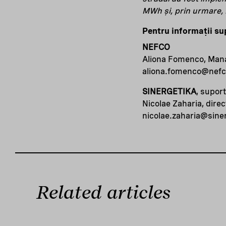
MWh și, prin urmare, 
Pentru informații su
NEFCO
Aliona Fomenco, Man
aliona.fomenco@nefco
SINERGETIKA
, supor
Nicolae Zaharia, direc
nicolae.zaharia@sine
Related articles