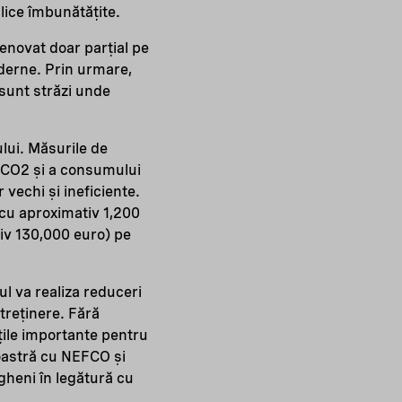
blice îmbunătățite.
renovat doar parțial pe
derne. Prin urmare,
 sunt străzi unde
ului. Măsurile de
e CO2 și a consumului
 vechi și ineficiente.
 cu aproximativ 1,200
iv 130,000 euro) pe
l va realiza reduceri
ntreținere. Fără
țile importante pentru
oastră cu NEFCO și
ngheni în legătură cu