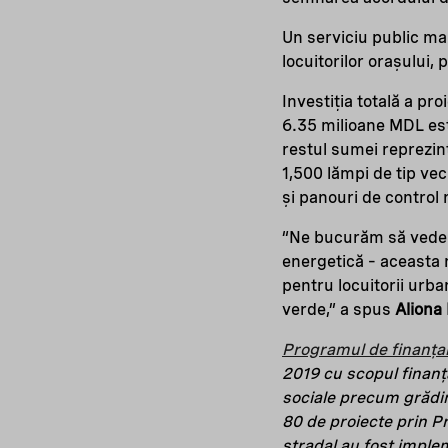
Un serviciu public ma
locuitorilor orașului,
Investiția totală a pr
6.35 milioane MDL es
restul sumei reprezint
1,500 lămpi de tip vec
și panouri de control 
“Ne bucurăm să vedem 
energetică – aceasta 
pentru locuitorii urba
verde,” a spus
Aliona
Programul de finanța
2019 cu scopul finanță
sociale precum grădini
80 de proiecte prin P
stradal au fost imple