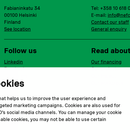
Fabianinkatu 34
Tel: +358 10 618 
00100 Helsinki
E-mail:
info@nefc
Finland
Contact our staff
See location
General enquiry
Follow us
Read abou
Linkedin
Our financing
Facebook
Our projects
Instagram
Our impact
ookies
Youtube
Our workplace
that helps us to improve the user experience and
argeted marketing campaigns. Cookies are also used for
CO’s social media channels. You can manage your cookie
Privacy policy
Terms & conditions
Cookie declaration
Cook
sable cookies, you may not be able to use certain