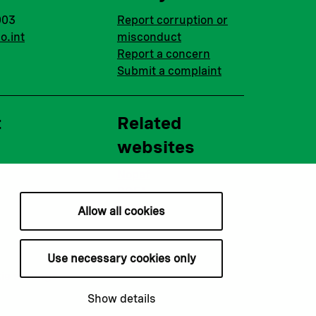
003
Report corruption or
o.int
misconduct
Report a concern
Submit a complaint
t
Related
websites
Nopef
BGFA
MCFA
Allow all cookies
Use necessary cookies only
ie settings
Show details