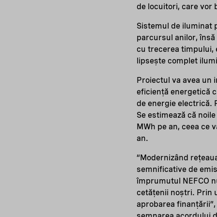
de locuitori, care vor
Sistemul de iluminat p
parcursul anilor, îns
cu trecerea timpului, 
lipsește complet ilum
Proiectul va avea un i
eficiență energetică 
de energie electrică. 
Se estimează că noile
MWh pe an, ceea ce va
an.
“Modernizând rețeaua 
semnificative de emisi
împrumutul NEFCO nu a
cetățenii noștri. Pri
aprobarea finanțării”
semnarea acordului d