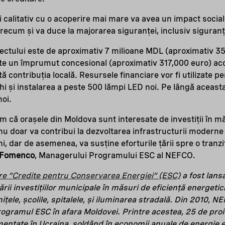
i calitativ cu o acoperire mai mare va avea un impact socia
 precum și va duce la majorarea siguranței, inclusiv siguranțe
oiectului este de aproximativ 7 milioane MDL (aproximativ 3
te un împrumut concesional (aproximativ 317,000 euro) ac
ă contribuția locală. Resursele financiare vor fi utilizate pe
hi și instalarea a peste 500 lămpi LED noi. Pe lângă aceasta,
noi.
că orașele din Moldova sunt interesate de investiții în mă
nu doar va contribui la dezvoltarea infrastructurii moderne
ni, dar de asemenea, va susține eforturile țării spre o tranz
 Fomenco
, Managerului Programului ESC al NEFCO.
re ”Credite pentru Conservarea Energiei” (ESC)
a fost lans
rii investițiilor municipale în măsuri de eficiență energetic
țele, școlile, spitalele, și iluminarea stradală. Din 2010, N
rogramul ESC în afara Moldovei. Printre acestea, 25 de proi
mentate în Ucraina, soldând în economii anuale de energie e