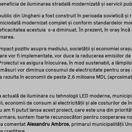
 beneficia de iluminarea stradală modernizată și servicii pu
ublic din Ungheni a fost construit în perioada sovietică și 
ă niciodată modernizat complet și conform standardelor mo
eficacitatea acestuia s-a diminuat. În prezent, în oraș încă
inarea.
mpact pozitiv asupra mediului, societății și economiei oraș
care vor fi implementate, vor duce la reducerea emisiilor d
Proiectul va asigura înlocuirea, în mod sustenabil, a lămpilor
 măsuri vor diminua consumul de electricitate pentru oraș
 rezulta în economii de peste 2.6 milioane MDL (aproximat
actuală de iluminare cu tehnologii LED moderne, municipiu
i, economii de consum al electricității și ale costurilor de î
m fi putut lansa acest proiect, care este una din priorită
n urmare, suntem foarte recunoscători pentru cooperarea n
, a comentat
Alexandru Ambros
, primarul municipalității U
e creditare.