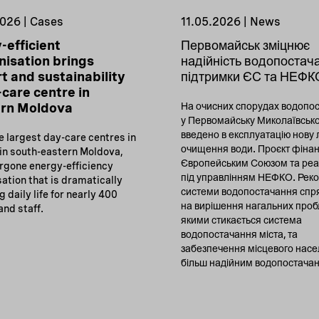
026 | Cases
11.05.2026 | News
-efficient
Первомайськ зміцнює
isation brings
надійність водопостач
t and sustainability
підтримки ЄС та НЕФК
-care centre in
ern Moldova
На очисних спорудах водопо
у Первомайську Миколаївсько
введено в експлуатацію нову 
e largest day-care centres in
очищення води. Проєкт фінан
 in south-eastern Moldova,
Європейським Союзом та реа
rgone energy-efficiency
під управлінням НЕФКО. Реко
ation that is dramatically
системи водопостачання сп
 daily life for nearly 400
на вирішення нагальних пробл
and staff.
якими стикається система
водопостачання міста, та
забезпечення місцевого нас
більш надійним водопостача