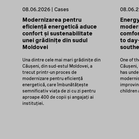
08.06.2026 | Cases
08.06.2
Modernizarea pentru
Energy
eficiență energetică aduce
modern
confort și sustenabilitate
comfor
unei grădinițe din sudul
to day
Moldovei
south
Una dintre cele mai mari grădinițe din
One of th
Căușeni, din sud-estul Moldovei, a
Căușeni,
trecut printr-un proces de
has unde
modernizare pentru eficiență
modernis
energetică, care îmbunătățește
improving
semnificativ viața de zi cu zi pentru
children 
aproape 400 de copii și angajați ai
instituției.