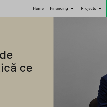
Home
Financing
Projects
 de
ică ce