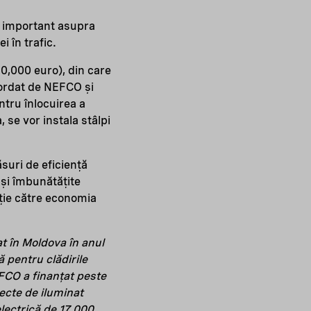
l important asupra
i în trafic.
50,000 euro), din care
ordat de NEFCO și
ntru înlocuirea a
 se vor instala stâlpi
suri de eficiență
 și îmbunătățite
iție către economia
at în Moldova în anul
ă pentru clădirile
EFCO a finanțat peste
ecte de iluminat
lectrică de 17.000