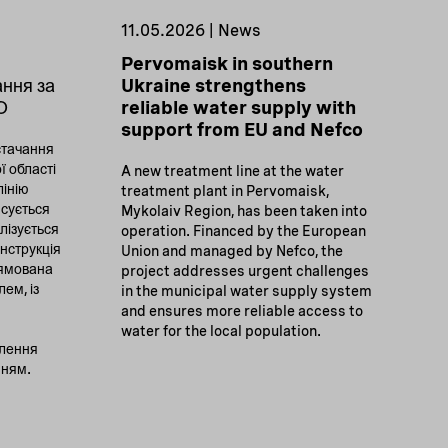
11.05.2026 | News
Pervomaisk in southern
ання за
Ukraine strengthens
О
reliable water supply with
support from EU and Nefco
стачання
ї області
A new treatment line at the water
лінію
treatment plant in Pervomaisk,
сується
Mykolaiv Region, has been taken into
лізується
operation. Financed by the European
нструкція
Union and managed by Nefco, the
рямована
project addresses urgent challenges
ем, із
in the municipal water supply system
and ensures more reliable access to
water for the local population.
елення
нням.