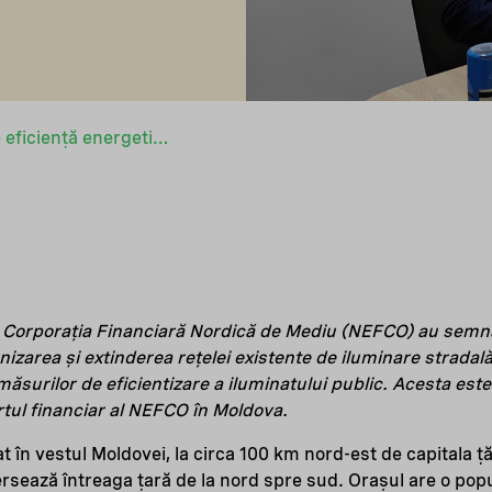
Al doilea proiect de eficiență energetică ce urmează a fi implementat în Moldova
i Corporația Financiară Nordică de Mediu (NEFCO) au semn
izarea și extinderea rețelei existente de iluminare stradală
 măsurilor de eficientizare a iluminatului public. Acesta este
tul financiar al NEFCO în Moldova.
în vestul Moldovei, la circa 100 km nord-est de capitala țăr
ersează întreaga țară de la nord spre sud. Orașul are o pop