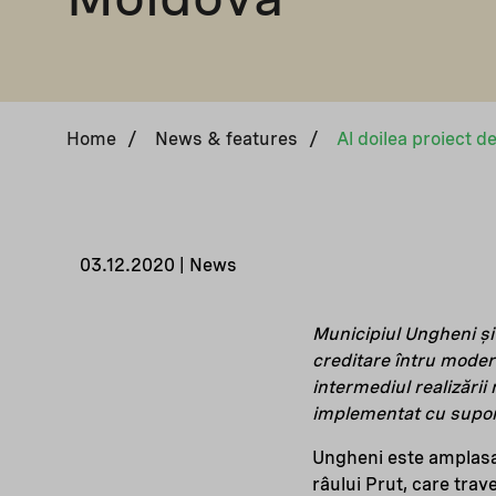
Home
/
News & features
/
03.12.2020 | News
Municipiul Ungheni ș
creditare întru modern
intermediul realizării
implementat cu supor
Ungheni este amplasat 
râului Prut, care trav