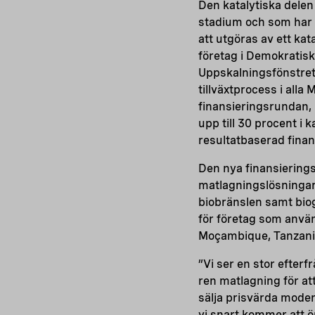
Den katalytiska delen 
stadium och som har 
att utgöras av ett ka
företag i Demokratis
Uppskalningsfönstret
tillväxtprocess i alla
finansieringsrundan, 
upp till 30 procent i 
resultatbaserad finan
Den nya finansiering
matlagningslösningar,
biobränslen samt bio
för företag som anvä
Moçambique, Tanzani
”Vi ser en stor efter
ren matlagning för at
sälja prisvärda moder
vi snart kommer att ö