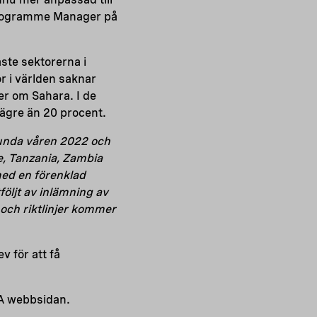
rogramme Manager på
ste sektorerna i
r i världen saknar
der om Sahara. I de
lägre än 20 procent.
runda våren 2022 och
e, Tanzania, Zambia
ed en förenklad
följt av inlämning av
r och riktlinjer kommer
v för att få
 webbsidan.