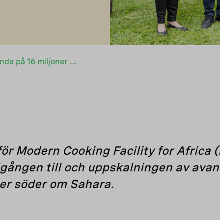
Ny finansieringsrunda på 16 miljoner euro för företag som arbetar med ren matlagning i Afrika
ör Modern Cooking Facility for Africa 
gången till och uppskalningen av avan
der söder om Sahara.