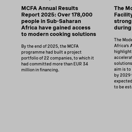
MCFA Annual Results
The M
Report 2025: Over 178,000
Facilit
people in Sub-Saharan
strong
Africa have gained access
during
to modern cooking solutions
The Mode
Africa’s
By the end of 2025, the MCFA
highlights
programme had built a project
accelera
portfolio of 22 companies, to which it
solutions
had committed more than EUR 34
aim is to
million in financing.
by 2029 
expected
to be est