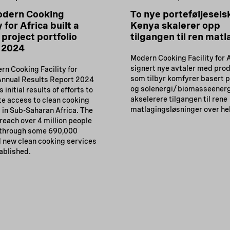
odern Cooking
To nye porteføljesels
y for Africa built a
Kenya skalerer opp
 project portfolio
tilgangen til ren matl
 2024
Modern Cooking Facility for A
signert nye avtaler med pro
rn Cooking Facility for
som tilbyr komfyrer basert p
 Annual Results Report 2024
og solenergi/biomasseenergi
 initial results of efforts to
akselerere tilgangen til rene
te access to clean cooking
matlagingsløsninger over he
 in Sub-Saharan Africa. The
 reach over 4 million people
through some 690,000
 new clean cooking services
ablished.