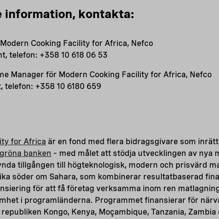
e information, kontakta:
Modern Cooking Facility for Africa, Nefco
, telefon: +358 10 618 06 53
e Manager för Modern Cooking Facility for Africa, Nefco
, telefon: +358 10 6180 659
ty for Africa
är en fond med flera bidragsgivare som inrätt
 gröna banken
– med målet att stödja utvecklingen av nya 
nda tillgången till högteknologisk, modern och prisvärd m
rika söder om Sahara, som kombinerar resultatbaserad fin
ansiering för att få företag verksamma inom ren matlagning
mhet i programländerna. Programmet finansierar för närva
 republiken Kongo, Kenya, Moçambique, Tanzania, Zambia