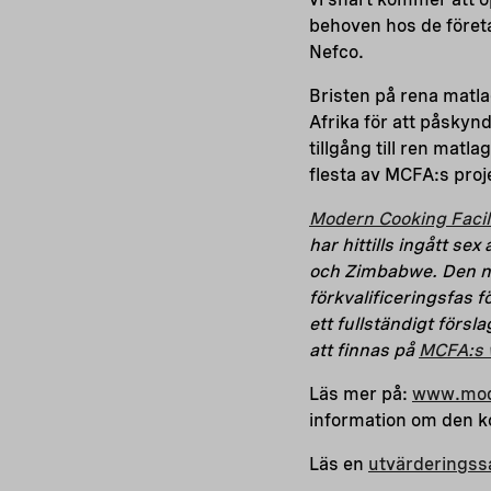
behoven hos de före
Nefco.
Bristen på rena matla
Afrika för att påskyn
tillgång till ren matl
flesta av MCFA:s proj
Modern Cooking Facili
har hittills ingått s
och Zimbabwe. Den ny
förkvalificeringsfas f
ett fullständigt försl
att finnas på
MCFA:s 
Läs mer på:
www.mode
information om den 
Läs en
utvärderingss