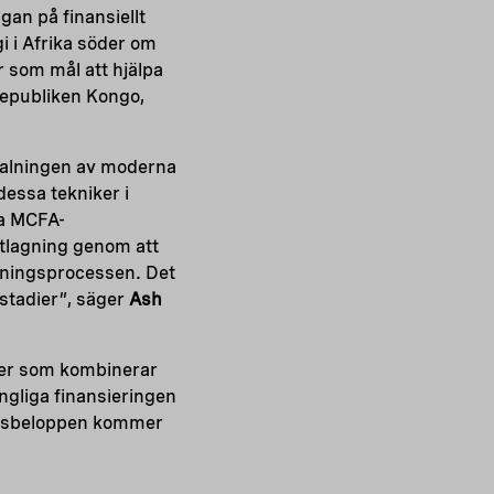
an på finansiellt
i i Afrika söder om
 som mål att hjälpa
republiken Kongo,
skalningen av moderna
dessa tekniker i
ta MCFA-
atlagning genom att
ökningsprocessen. Det
 stadier”, säger
Ash
ter som kombinerar
ängliga finansieringen
dragsbeloppen kommer