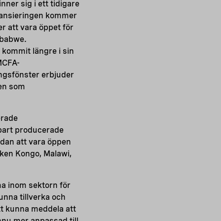
ner sig i ett tidigare
inansieringen kommer
r att vara öppet för
mbabwe.
kommit längre i sin
 MCFA-
ingsfönster erbjuder
ten som
erade
lbart producerade
dan att vara öppen
iken Kongo, Malawi,
ma inom sektorn för
unna tillverka och
att kunna meddela att
nnu mer anpassad till