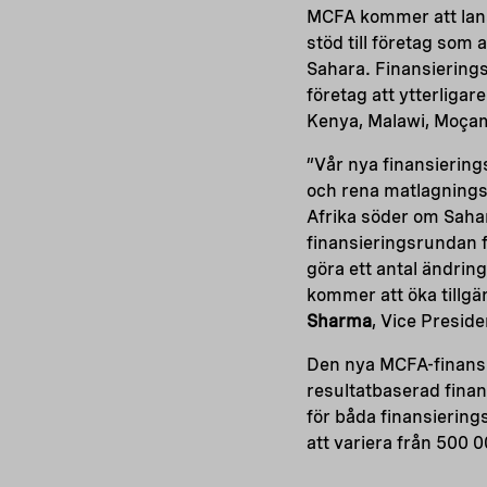
MCFA kommer att lanse
stöd till företag som
Sahara. Finansierings
företag att ytterliga
Kenya, Malawi, Moça
”Vår nya finansierin
och rena matlagningsl
Afrika söder om Saha
finansieringsrundan f
göra ett antal ändrin
kommer att öka tillgän
Sharma
, Vice Presid
Den nya MCFA-finansi
resultatbaserad finans
för båda finansiering
att variera från 500 00