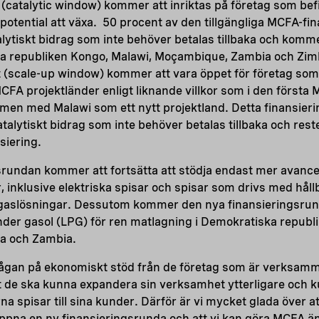
(catalytic window) kommer att inriktas på företag som befin
potential att växa. 50 procent av den tillgängliga MCFA-f
talytiskt bidrag som inte behöver betalas tillbaka och komme
ka republiken Kongo, Malawi, Moçambique, Zambia och Zi
 (scale-up window) kommer att vara öppet för företag som 
 MCFA projektländer enligt liknande villkor som i den första
men med Malawi som ett nytt projektland. Detta finansier
katalytiskt bidrag som inte behöver betalas tillbaka och res
siering.
srundan kommer att fortsätta att stödja endast mer avanc
 inklusive elektriska spisar och spisar som drivs med hål
gaslösningar. Dessutom kommer den nya finansieringsrun
nder gasol (LPG) för ren matlagning i Demokratiska republ
a och Zambia.
frågan på ekonomiskt stöd från de företag som är verksam
t de ska kunna expandera sin verksamhet ytterligare och k
na spisar till sina kunder. Därför är vi mycket glada över 
ppna en ny finansieringsrunda och att vi kan göra MCFA ä