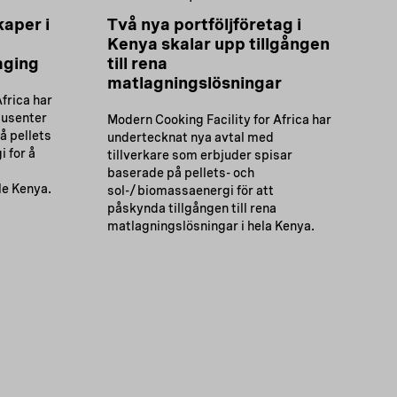
kaper i
Två nya portföljföretag i
Kenya skalar upp tillgången
aging
till rena
matlagningslösningar
frica har
dusenter
Modern Cooking Facility for Africa har
å pellets
undertecknat nya avtal med
 for å
tillverkare som erbjuder spisar
baserade på pellets- och
le Kenya.
sol-/biomassaenergi för att
påskynda tillgången till rena
matlagningslösningar i hela Kenya.