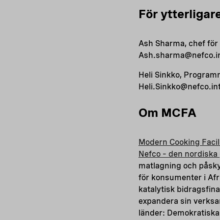
För ytterligar
Ash Sharma, chef för 
Ash.sharma@nefco.int
Heli Sinkko, Programm
Heli.Sinkko@nefco.int
Om MCFA
Modern Cooking Facili
Nefco – den nordiska
matlagning och påsky
för konsumenter i Af
katalytisk bidragsfin
expandera sin verksa
länder: Demokratiska