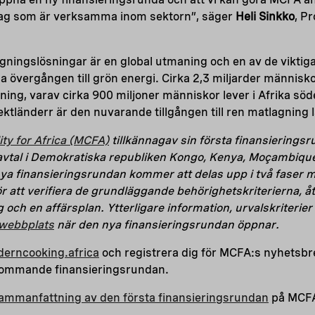
tag som är verksamma inom sektorn”, säger
Heli Sinkko
, P
gningslösningar är en global utmaning och en av de viktiga
da övergången till grön energi. Cirka 2,3 miljarder människo
agning, varav cirka 900 miljoner människor lever i Afrika sö
ektländerr är den nuvarande tillgången till ren matlagning 
ty for Africa (MCFA)
tillkännagav sin första finansierings
ex avtal i Demokratiska republiken Kongo, Kenya, Moçambiqu
a finansieringsrundan kommer att delas upp i två faser m
ör att verifiera de grundläggande behörighetskriterierna, åt
ag och en affärsplan. Ytterligare information, urvalskriterie
webbplats
när den nya finansieringsrundan öppnar.
rncooking.africa
och registrera dig för MCFA:s nyhetsbre
kommande finansieringsrundan.
ammanfattning av den första finansieringsrundan
på MCFA