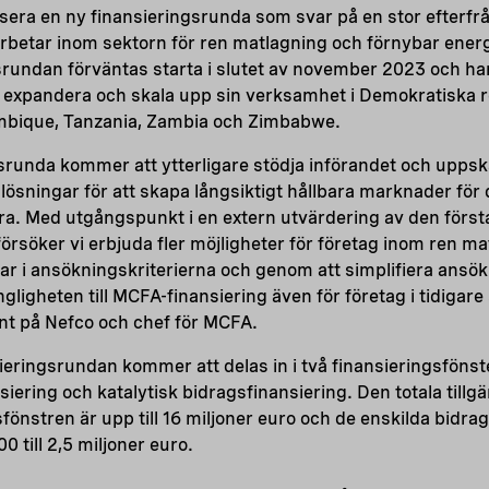
ra en ny finansieringsrunda som svar på en stor efterfråg
 arbetar inom sektorn för ren matlagning och förnybar energ
rundan förväntas starta i slutet av november 2023 och har
re expandera och skala upp sin verksamhet i Demokratiska 
mbique, Tanzania, Zambia och Zimbabwe.
gsrunda kommer att ytterligare stödja införandet och upp
ösningar för att skapa långsiktigt hållbara marknader för 
ra. Med utgångspunkt i en extern utvärdering av den förs
örsöker vi erbjuda fler möjligheter för företag inom ren m
gar i ansökningskriterierna och genom att simplifiera ans
gligheten till MCFA-finansiering även för företag i tidigare
ent på Nefco och chef för MCFA.
eringsrundan kommer att delas in i två finansieringsföns
iering och katalytisk bidragsfinansiering. Den totala tillg
sfönstren är upp till 16 miljoner euro och de enskilda bi
0 till 2,5 miljoner euro.