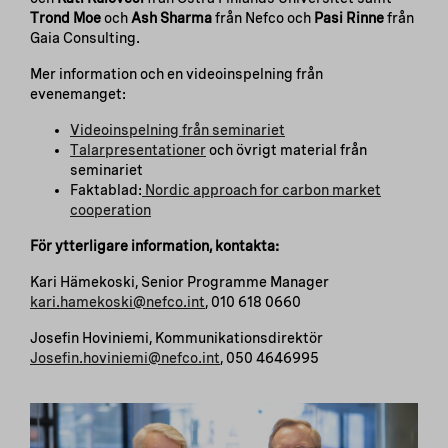
Trond Moe
och
Ash Sharma
från Nefco och
Pasi Rinne
från
Gaia Consulting.
Mer information och en videoinspelning från
evenemanget:
Videoinspelning från seminariet
Talarpresentationer
och övrigt material från
seminariet
Faktablad:
Nordic approach for carbon market
cooperation
För ytterligare information, kontakta:
Kari Hämekoski, Senior Programme Manager
kari.hamekoski@nefco.int
, 010 618 0660
Josefin Hoviniemi, Kommunikationsdirektör
Josefin.hoviniemi@nefco.int
, 050 4646995