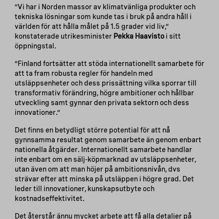
”Vi har i Norden massor av klimatvänliga produkter och
tekniska lösningar som kunde tas i bruk på andra håll i
världen för att hålla målet på 1.5 grader vid liv,”
konstaterade utrikesminister
Pekka Haavisto
i sitt
öppningstal.
”Finland fortsätter att stöda internationellt samarbete för
att ta fram robusta regler för handeln med
utsläppsenheter och dess prissättning vilka sporrar till
transformativ förändring, högre ambitioner och hållbar
utveckling samt gynnar den privata sektorn och dess
innovationer.”
Det finns en betydligt större potential för att nå
gynnsamma resultat genom samarbete än genom enbart
nationella åtgärder. Internationellt samarbete handlar
inte enbart om en sälj-köpmarknad av utsläppsenheter,
utan även om att man höjer på ambitionsnivån, dvs
strävar efter att minska på utsläppen i högre grad. Det
leder till innovationer, kunskapsutbyte och
kostnadseffektivitet.
Det återstår ännu mycket arbete att få alla detaljer på