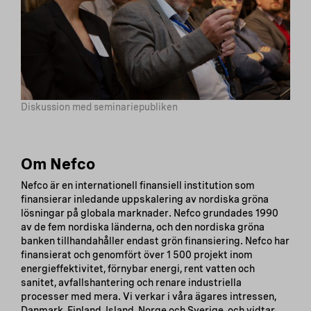
Diskussion med seminariepubliken
Om Nefco
Nefco är en internationell finansiell institution som
finansierar inledande uppskalering av nordiska gröna
lösningar på globala marknader. Nefco grundades 1990
av de fem nordiska länderna, och den nordiska gröna
banken tillhandahåller endast grön finansiering. Nefco har
finansierat och genomfört över 1 500 projekt inom
energieffektivitet, förnybar energi, rent vatten och
sanitet, avfallshantering och renare industriella
processer med mera. Vi verkar i våra ägares intressen,
Danmark, Finland, Island, Norge och Sverige, och vidtar