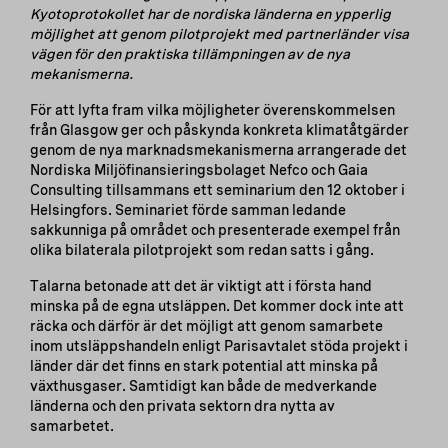
Kyotoprotokollet har de nordiska länderna en ypperlig
möjlighet att genom pilotprojekt med partnerländer visa
vägen för den praktiska tillämpningen av de nya
mekanismerna.
För att lyfta fram vilka möjligheter överenskommelsen
från Glasgow ger och påskynda konkreta klimatåtgärder
genom de nya marknadsmekanismerna arrangerade det
Nordiska Miljöfinansieringsbolaget Nefco och Gaia
Consulting tillsammans ett seminarium den 12 oktober i
Helsingfors. Seminariet förde samman ledande
sakkunniga på området och presenterade exempel från
olika bilaterala pilotprojekt som redan satts i gång.
Talarna betonade att det är viktigt att i första hand
minska på de egna utsläppen. Det kommer dock inte att
räcka och därför är det möjligt att genom samarbete
inom utsläppshandeln enligt Parisavtalet stöda projekt i
länder där det finns en stark potential att minska på
växthusgaser. Samtidigt kan både de medverkande
länderna och den privata sektorn dra nytta av
samarbetet.