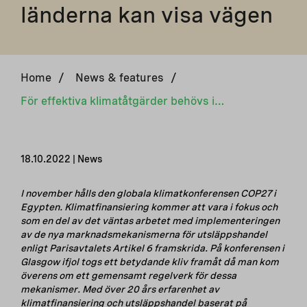
länderna kan visa vägen
Home
/
News & features
/
För effektiva klimatåtgärder behövs internationellt samarbete och konkreta pilotprojekt – de nordiska länderna kan visa vägen
18.10.2022 | News
I november hålls den globala klimatkonferensen COP27 i
Egypten. Klimatfinansiering kommer att vara i fokus och
som en del av det väntas arbetet med implementeringen
av de nya marknadsmekanismerna för utsläppshandel
enligt Parisavtalets Artikel 6 framskrida. På konferensen i
Glasgow ifjol togs ett betydande kliv framåt då man kom
överens om ett gemensamt regelverk för dessa
mekanismer. Med över 20 års erfarenhet av
klimatfinansiering och utsläppshandel baserat på