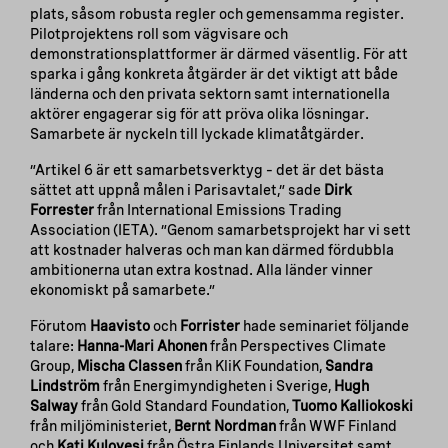
plats, såsom robusta regler och gemensamma register.
Pilotprojektens roll som vägvisare och
demonstrationsplattformer är därmed väsentlig. För att
sparka i gång konkreta åtgärder är det viktigt att både
länderna och den privata sektorn samt internationella
aktörer engagerar sig för att pröva olika lösningar.
Samarbete är nyckeln till lyckade klimatåtgärder.
”Artikel 6 är ett samarbetsverktyg – det är det bästa
sättet att uppnå målen i Parisavtalet,” sade
Dirk
Forrester
från International Emissions Trading
Association (IETA). ”Genom samarbetsprojekt har vi sett
att kostnader halveras och man kan därmed fördubbla
ambitionerna utan extra kostnad. Alla länder vinner
ekonomiskt på samarbete.”
Förutom
Haavisto
och
Forrister
hade seminariet följande
talare:
Hanna-Mari Ahonen
från Perspectives Climate
Group,
Mischa Classen
från KliK Foundation,
Sandra
Lindström
från Energimyndigheten i Sverige,
Hugh
Salway
från Gold Standard Foundation,
Tuomo Kalliokoski
från miljöministeriet,
Bernt Nordman
från WWF Finland
och
Kati Kulovesi
från Östra Finlands Universitet samt