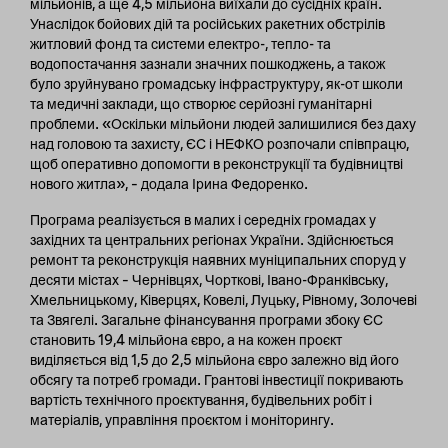
мільйонів, а ще 4,5 мільйона виїхали до сусідніх країн.
Унаслідок бойових дій та російських ракетних обстрілів
житловий фонд та системи електро-, тепло- та
водопостачання зазнали значних пошкоджень, а також
було зруйнувано громадську інфраструктуру, як-от школи
та медичні заклади, що створює серйозні гуманітарні
проблеми. «Оскільки мільйони людей залишилися без даху
над головою та захисту, ЄС і НЕФКО розпочали співпрацю,
щоб оперативно допомогти в реконструкції та будівництві
нового житла», – додала Ірина Федоренко.
Програма реалізується в малих і середніх громадах у
західних та центральних регіонах України. Здійснюється
ремонт та реконструкція наявних муніципальних споруд у
десяти містах – Чернівцях, Чорткові, Івано-Франківську,
Хмельницькому, Ківерцях, Ковелі, Луцьку, Рівному, Золочеві
та Звягелі. Загальне фінансування програми збоку ЄС
становить 19,4 мільйона євро, а на кожен проєкт
виділяється від 1,5 до 2,5 мільйона євро залежно від його
обсягу та потреб громади. Грантові інвестиції покривають
вартість технічного проєктування, будівельних робіт і
матеріалів, управління проєктом і моніторингу.