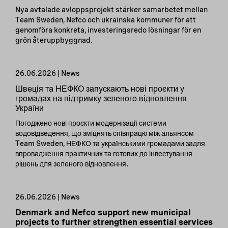
Nya avtalade avloppsprojekt stärker samarbetet mellan
Team Sweden, Nefco och ukrainska kommuner för att
genomföra konkreta, investeringsredo lösningar för en
grön återuppbyggnad.
26.06.2026 | News
Швеція та НЕФКО запускають нові проєкти у
громадах на підтримку зеленого відновлення
України
Погоджено нові проєкти модернізації системи
водовідведення, що зміцнять співпрацю між альянсом
Team Sweden, НЕФКО та українськими громадами задля
впровадження практичних та готових до інвестування
рішень для зеленого відновлення.
26.06.2026 | News
Denmark and Nefco support new municipal
projects to further strengthen essential services