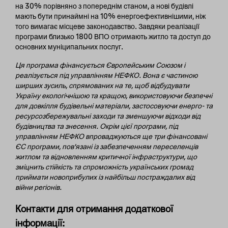
на 30% порівняно з попереднім станом, а нові будівлі
мають бути принаймні на 10% енергоефективнішими, ніж
того вимагає місцеве законодавство. Завдяки реалізації
програми близько 1800 ВПО отримають житло та доступ до
основних муніципальних послуг.
Ця програма фінансується Європейським Союзом і
реалізується під управлінням НЕФКО. Вона є частиною
ширших зусиль, спрямованих на те, щоб відбудувати
Україну екологічнішою та кращою, використовуючи безпечні
для довкілля будівельні матеріали, застосовуючи енерго- та
ресурсозбережувальні заходи та зменшуючи відходи від
будівництва та знесення. Окрім цієї програми, під
управлінням НЕФКО впроваджуються ще три фінансовані
ЄС програми, пов’язані із забезпеченням переселенців
житлом та відновленням критичної інфраструктури, що
зміцнить стійкість та спроможність українських громад
приймати новоприбулих із найбільш постраждалих від
війни регіонів.
Контакти для отримання додаткової
інформації: