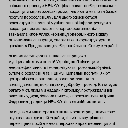
критичних потреб ВПО в українських містах. Основна мета
спільного проєкту з НЕФКО, фінансованого Євросоюзом, –
покращити спроможність громад надавати житло та базові
послуги переселенцям. Для цього здійснюється
реконструкція наявної муніципальної інфраструктури з
покращенням стандартів енергоефективності», –
зазначила
Клое Алліо
, керівниця операційного відділу
«Економічна співпраця, енергетика, інфраструктура та
довкілля» Представництва Європейського Союзу в Україні.
«Понад десять років НЕФКО співпрацює з
муніципалітетами по всій Україні, щоб підвищити
енергоефективність і модернізувати громадські будівлі,
вуличне освітлення та інші муніципальні послуги, як-от
централізоване опалення, водопостачання та
водовідведення, покращуючи добробут громад. Бачити, як
багато міст, яким ми надали підтримку, постраждали від
ракетних ударів, було жахливо», – прокоментувала
Ірина
Федоренко
, радниця НЕФКО з інвестиційних питань.
За оцінками Міністерства з питань реінтеграції тимчасово
окупованих територій України, кількість внутрішньо
переміщених осіб в межах держави наразі перевищила 8