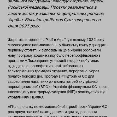
залишити свої домівки внаслідок збройної агресії
Російської Федерації. Проєкти реалізуються в
десяти містах у західних та центральних регіонах
України. Більшість робіт має бути завершено до
кінця 2023 року.
Жорстоке вторгнення Росії в Україну в лютому 2022 року
спровокувало наймасштабнішу біженську кризу у двадцять
першому столітті. У відповідь на це в Україні розпочали
нову програму, кошти на яку було перепрофільовано з
програми «Покращення утилізації твердих побутових
відходів та енергоефективності в об’єднаних
територіальних громадах України», перерваної через
початок бойових дій. Програма «Підтримка ЄС для
задоволення нагальних житлових потреб внутрішньо
переміщених осіб (ВПО) в Україні» фінансується ЄС через
Інвестиційну платформу сусідства (NIP) і реалізується під
управлінням НЕФКО.
«Після початку повномасштабної агресії проти України ЄС
розгорнув значний пакет допомоги для задоволення