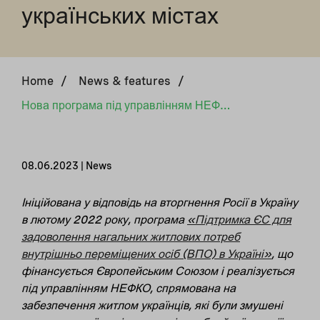
українських містах
Home
/
News & features
/
Нова програма під управлінням НЕФКО за фінансування Євросоюзу забезпечить житлом переселенців у десятьох українських містах
08.06.2023 | News
Ініційована у відповідь на вторгнення Росії в Україну
в лютому 2022 року, програма
«Підтримка ЄС для
задоволення нагальних житлових потреб
внутрішньо переміщених осіб (ВПО) в Україні»
, що
фінансується Європейським Союзом і реалізується
під управлінням НЕФКО, спрямована на
забезпечення житлом українців, які були змушені