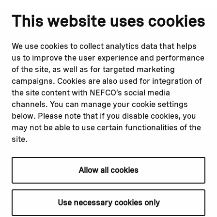
Notify us
Follow us
This website uses cookies
Report corruption or
Linkedin
misconduct
Facebook
We use cookies to collect analytics data that helps
Report a concern
Instagram
us to improve the user experience and performance
Submit a complaint
Youtube
of the site, as well as for targeted marketing
campaigns. Cookies are also used for integration of
the site content with NEFCO’s social media
Read about
Related websites
channels. You can manage your cookie settings
Our financing
Nopef
below. Please note that if you disable cookies, you
Our projects
BGFA
may not be able to use certain functionalities of the
Our impact
MCFA
site.
Our workplace
Allow all cookies
Privacy policy
Terms & conditions
Use necessary cookies only
Cookie declaration