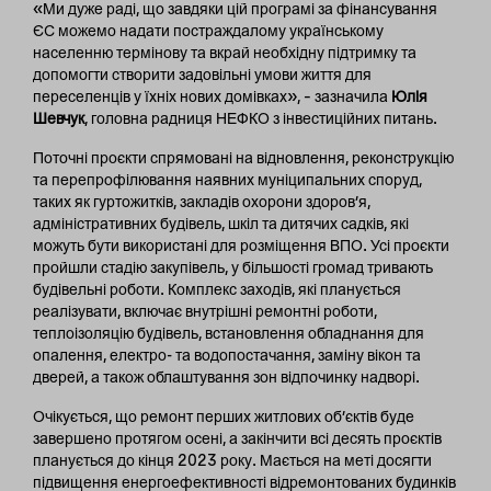
«Ми дуже раді, що завдяки цій програмі за фінансування
ЄС можемо надати постраждалому українському
населенню термінову та вкрай необхідну підтримку та
допомогти створити задовільні умови життя для
переселенців у їхніх нових домівках», – зазначила
Юлія
Шевчук
, головна радниця НЕФКО з інвестиційних питань.
Поточні проєкти спрямовані на відновлення, реконструкцію
та перепрофілювання наявних муніципальних споруд,
таких як гуртожитків, закладів охорони здоров’я,
адміністративних будівель, шкіл та дитячих садків, які
можуть бути використані для розміщення ВПО. Усі проєкти
пройшли стадію закупівель, у більшості громад тривають
будівельні роботи. Комплекс заходів, які планується
реалізувати, включає внутрішні ремонтні роботи,
теплоізоляцію будівель, встановлення обладнання для
опалення, електро- та водопостачання, заміну вікон та
дверей, а також облаштування зон відпочинку надворі.
Очікується, що ремонт перших житлових об’єктів буде
завершено протягом осені, а закінчити всі десять проєктів
планується до кінця 2023 року. Мається на меті досягти
підвищення енергоефективності відремонтованих будинків