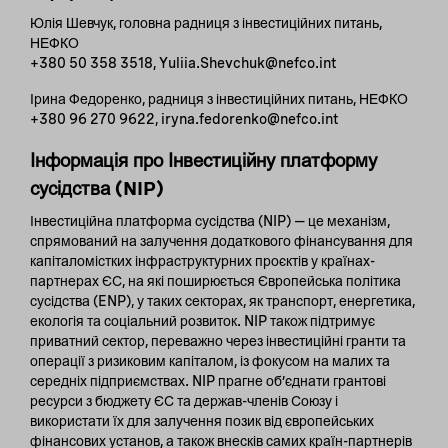
Юлія Шевчук, головна радниця з інвестиційних питань,
НЕФКО
+380 50 358 3518, Yuliia.Shevchuk@nefco.int
Ірина Федоренко, радниця з інвестиційних питань, НЕФКО
+380 96 270 9622, iryna.fedorenko@nefco.int
Інформація про Інвестиційну платформу
сусідства (NIP)
Інвестиційна платформа сусідства (NIP) — це механізм,
спрямований на залучення додаткового фінансування для
капіталомістких інфраструктурних проєктів у країнах-
партнерах ЄС, на які поширюється Європейська політика
сусідства (ENP), у таких секторах, як транспорт, енергетика,
екологія та соціальний розвиток. NIP також підтримує
приватний сектор, переважно через інвестиційні гранти та
операції з ризиковим капіталом, із фокусом на малих та
середніх підприємствах. NIP прагне об’єднати грантові
ресурси з бюджету ЄС та держав-членів Союзу і
використати їх для залучення позик від європейських
фінансових установ, а також внесків самих країн-партнерів