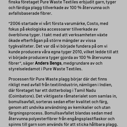
finska företaget Pure Waste Textiles erbjudit garn, tyger
och färdiga plagg tillverkade av 100 % återvunna och
avfallsbaserade fibrer.
”2006 startade vi vårt första varumärke, Costo, med
fokus på ekologiska accessoarer tillverkade av
överblivna tyger. I takt med att verksamheten växte
ökade efterfrågan på större mängder av vissa
tygkvaliteter. Det var då vi började fundera på om vi
kunde producera våra egna tyger 2010, vilket ledde till att
vi började producera tyger gjorda av 100 % återvunna
fibrer”, säger
Anders Bengs
, medgrundare av och
styrelseledamot i Pure Waste Textiles.
Processen för Pure Waste plagg börjar där det finns
rikligt med avfall från textilindustrin, nämligen i Indien,
där företaget har ett dotterbolag i Tamil Nadu
(Coimbatore). Det viktigaste råmaterialet som samlas in,
bomullsavfall, sorteras sedan efter kvalitet och färg,
genom att undvika användning av kemikalier och utan
färgningsprocess. Bomullsavfallet blandas sedan med
återvunna polyesterfibrer från engångsplastflaskor och
spinns till garn som används för att sticka hållbara plagg.