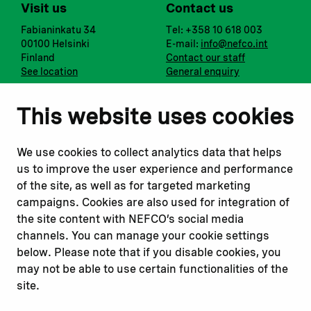
Visit us
Contact us
Fabianinkatu 34
Tel: +358 10 618 003
00100 Helsinki
E-mail:
info@nefco.int
Finland
Contact our staff
See location
General enquiry
Notify us
Follow us
This website uses cookies
Report corruption or
Linkedin
misconduct
Facebook
We use cookies to collect analytics data that helps
Report a concern
Instagram
us to improve the user experience and performance
Submit a complaint
Youtube
of the site, as well as for targeted marketing
campaigns. Cookies are also used for integration of
the site content with NEFCO’s social media
Read about
Related websites
channels. You can manage your cookie settings
Our financing
Nopef
below. Please note that if you disable cookies, you
Our projects
BGFA
may not be able to use certain functionalities of the
Our impact
MCFA
site.
Our workplace