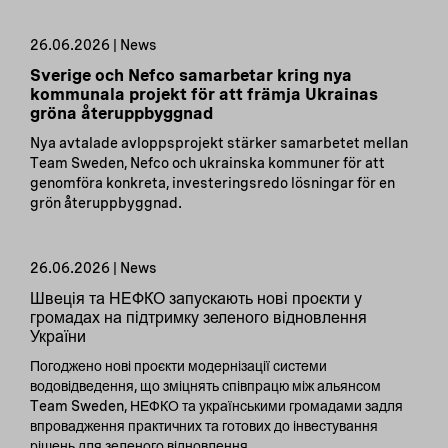
26.06.2026 | News
Sverige och Nefco samarbetar kring nya
kommunala projekt för att främja Ukrainas
gröna återuppbyggnad
Nya avtalade avloppsprojekt stärker samarbetet mellan
Team Sweden, Nefco och ukrainska kommuner för att
genomföra konkreta, investeringsredo lösningar för en
grön återuppbyggnad.
26.06.2026 | News
Швеція та НЕФКО запускають нові проєкти у
громадах на підтримку зеленого відновлення
України
Погоджено нові проєкти модернізації системи
водовідведення, що зміцнять співпрацю між альянсом
Team Sweden, НЕФКО та українськими громадами задля
впровадження практичних та готових до інвестування
рішень для зеленого відновлення.