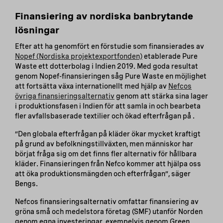
Finansiering av nordiska banbrytande
lösningar
Efter att ha genomfört en förstudie som finansierades av
Nopef (Nordiska projektexportfonden)
etablerade Pure
Waste ett dotterbolag i Indien 2019. Med goda resultat
genom Nopef-finansieringen såg Pure Waste en möjlighet
att fortsätta växa internationellt med hjälp av
Nefcos
övriga finansieringsalternativ
genom att stärka sina lager
i produktionsfasen i Indien för att samla in och bearbeta
fler avfallsbaserade textilier och ökad efterfrågan på .
”Den globala efterfrågan på kläder ökar mycket kraftigt
på grund av befolkningstillväxten, men människor har
börjat fråga sig om det finns fler alternativ för hållbara
kläder. Finansieringen från Nefco kommer att hjälpa oss
att öka produktionsmängden och efterfrågan”, säger
Bengs.
Nefcos finansieringsalternativ omfattar finansiering av
gröna små och medelstora företag (SMF) utanför Norden
genom egna investeringar, exempelvis genom Green