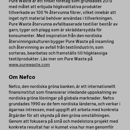
Pure Waste är ett finskt företag som grundades 2013
med målet att erbjuda högkvalitativa produkter
tillverkade av 100 % återvunna fibrer, vilket innebär att
inget nytt material behöver användas i tillverkningen.
Pure Waste återvunna avfallbaserade textilier består av
garn, tyger och plagg som är skräddarsydda för
konsumenter. Med inspiration från den nordiska
återvinningskulturen bygger Pure Waste på insamling
och återvinning av avfall från textilindustrin, som
sorteras, bearbetas och framställs till högklassiga
textilprodukter. Läs mer om Pure Waste på
www.purewaste.com
Om Nefco
Nefco, den nordiska gröna banken, är ett internationellt
finansinstitut som finansierar inledande uppskalning av
nordiska gröna lösningar på globala marknader. Nefco
grundades 1990 av de fem nordiska länderna, och verkar i
ägarnas intressen, med uppgift att arbeta med konkreta
åtgärder för att skynda på den gröna omställningen.
Genom att fokusera på små och medelstora projekt med
konkreta resultat har vi kunnat visa hur man genomför