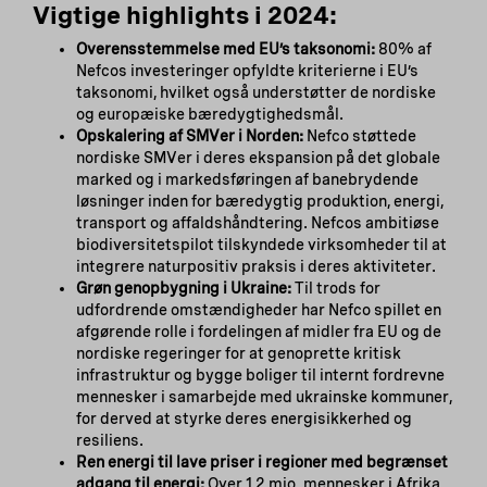
Vigtige highlights i 2024:
Overensstemmelse med EU’s taksonomi:
80% af
Nefcos investeringer opfyldte kriterierne i EU’s
taksonomi, hvilket også understøtter de nordiske
og europæiske bæredygtighedsmål.
Opskalering af SMVer i Norden:
Nefco støttede
nordiske SMVer i deres ekspansion på det globale
marked og i markedsføringen af banebrydende
løsninger inden for bæredygtig produktion, energi,
transport og affaldshåndtering. Nefcos ambitiøse
biodiversitetspilot tilskyndede virksomheder til at
integrere naturpositiv praksis i deres aktiviteter.
Grøn genopbygning i Ukraine:
Til trods for
udfordrende omstændigheder har Nefco spillet en
afgørende rolle i fordelingen af midler fra EU og de
nordiske regeringer for at genoprette kritisk
infrastruktur og bygge boliger til internt fordrevne
mennesker i samarbejde med ukrainske kommuner,
for derved at styrke deres energisikkerhed og
resiliens.
Ren energi til lave priser i regioner med begrænset
adgang til energi:
Over 1,2 mio. mennesker i Afrika