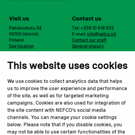
Visit us
Contact us
Fabianinkatu 34
Tel: +358 10 618 003
00100 Helsinki
E-mail:
info@nefco.int
Finland
Contact our staff
See location
General enquiry
Notify us
Follow us
This website uses cookies
Report corruption or
Linkedin
misconduct
Facebook
We use cookies to collect analytics data that helps
Report a concern
Instagram
us to improve the user experience and performance
Submit a complaint
Youtube
of the site, as well as for targeted marketing
campaigns. Cookies are also used for integration of
the site content with NEFCO’s social media
Read about
Related websites
channels. You can manage your cookie settings
Our financing
Nopef
below. Please note that if you disable cookies, you
Our projects
BGFA
may not be able to use certain functionalities of the