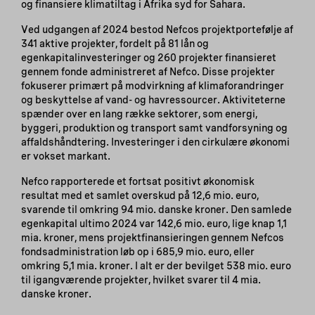
og finansiere klimatiltag i Afrika syd for Sahara.
Ved udgangen af 2024 bestod Nefcos projektportefølje af
341 aktive projekter, fordelt på 81 lån og
egenkapitalinvesteringer og 260 projekter finansieret
gennem fonde administreret af Nefco. Disse projekter
fokuserer primært på modvirkning af klimaforandringer
og beskyttelse af vand- og havressourcer. Aktiviteterne
spænder over en lang række sektorer, som energi,
byggeri, produktion og transport samt vandforsyning og
affaldshåndtering. Investeringer i den cirkulære økonomi
er vokset markant.
Nefco rapporterede et fortsat positivt økonomisk
resultat med et samlet overskud på 12,6 mio. euro,
svarende til omkring 94 mio. danske kroner. Den samlede
egenkapital ultimo 2024 var 142,6 mio. euro, lige knap 1,1
mia. kroner, mens projektfinansieringen gennem Nefcos
fondsadministration løb op i 685,9 mio. euro, eller
omkring 5,1 mia. kroner. I alt er der bevilget 538 mio. euro
til igangværende projekter, hvilket svarer til 4 mia.
danske kroner.