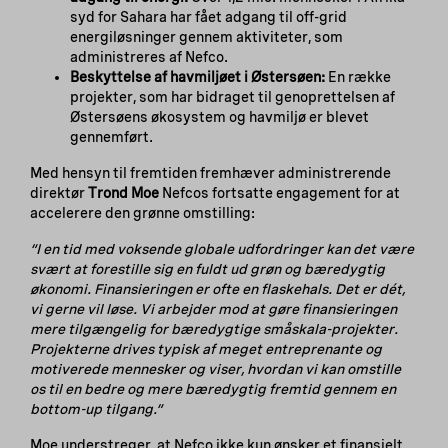
syd for Sahara har fået adgang til off-grid
energiløsninger gennem aktiviteter, som
administreres af Nefco.
Beskyttelse af havmiljøet i Østersøen:
En række
projekter, som har bidraget til genoprettelsen af
Østersøens økosystem og havmiljø er blevet
gennemført.
Med hensyn til fremtiden fremhæver administrerende
direktør
Trond Moe
Nefcos fortsatte engagement for at
accelerere den grønne omstilling:
“I en tid med voksende globale udfordringer kan det være
svært at forestille sig en fuldt ud grøn og bæredygtig
økonomi. Finansieringen er ofte en flaskehals. Det er dét,
vi gerne vil løse. Vi arbejder mod at gøre finansieringen
mere tilgængelig for bæredygtige småskala-projekter.
Projekterne drives typisk af meget entreprenante og
motiverede mennesker og viser, hvordan vi kan omstille
os til en bedre og mere bæredygtig fremtid gennem en
bottom-up tilgang.”
Moe understreger, at Nefco ikke kun ønsker et finansielt