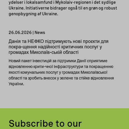
ydelser i lokalsamfund i Mykolaiv-regionen i det sydlige
Ukraine. Initiativerne bidrager også til en grøn og robust
genopbygning af Ukraine.
26.06.2026 | News
Данія та НЕФКО підтримують нові проєкти для
покра-щення надійності критичних послуг у
громадах Миколаїв-ській області
Новий пакет інвестицій за підтримки Данії сприятиме
відновленню крити-чної інфраструктури та покращенню
якості комунальних послуг у громадах Миколаївської
області та зробить внесок у зелене та стійке відновлення
України.
Subscribe to our