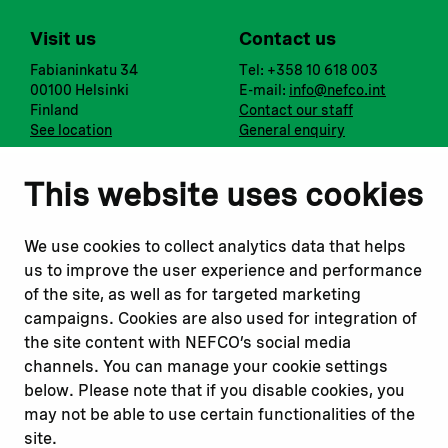
Visit us
Contact us
Fabianinkatu 34
Tel: +358 10 618 003
00100 Helsinki
E-mail:
info@nefco.int
Finland
Contact our staff
See location
General enquiry
Notify us
Follow us
This website uses cookies
Report corruption or
Linkedin
misconduct
Facebook
We use cookies to collect analytics data that helps
Report a concern
Instagram
us to improve the user experience and performance
Submit a complaint
Youtube
of the site, as well as for targeted marketing
campaigns. Cookies are also used for integration of
the site content with NEFCO’s social media
Read about
Related websites
channels. You can manage your cookie settings
Our financing
Nopef
below. Please note that if you disable cookies, you
Our projects
BGFA
may not be able to use certain functionalities of the
Our impact
MCFA
site.
Our workplace