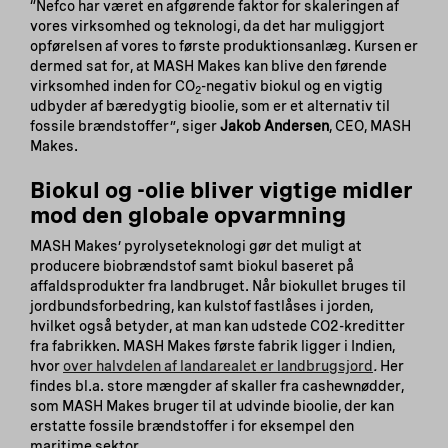
“Nefco har været en afgørende faktor for skaleringen af
vores virksomhed og teknologi, da det har muliggjort
opførelsen af vores to første produktionsanlæg. Kursen er
dermed sat for, at MASH Makes kan blive den førende
virksomhed inden for CO
-negativ biokul og en vigtig
2
udbyder af bæredygtig bioolie, som er et alternativ til
fossile brændstoffer”, siger
Jakob Andersen
, CEO, MASH
Makes.
Biokul og -olie bliver vigtige midler
mod den globale opvarmning
MASH Makes’ pyrolyseteknologi gør det muligt at
producere biobrændstof samt biokul baseret på
affaldsprodukter fra landbruget. Når biokullet bruges til
jordbundsforbedring, kan kulstof fastlåses i jorden,
hvilket også betyder, at man kan udstede CO2-kreditter
fra fabrikken. MASH Makes første fabrik ligger i Indien,
hvor
over halvdelen af landarealet er landbrugsjord
.
Her
findes bl.a. store mængder af skaller fra cashewnødder,
som MASH Makes bruger til at udvinde bioolie, der kan
erstatte fossile brændstoffer i for eksempel den
maritime sektor.