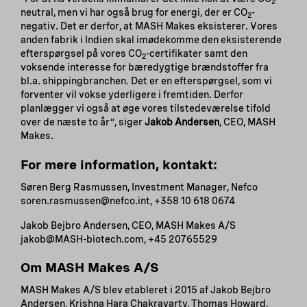
2
neutral, men vi har også brug for energi, der er CO
-
2
negativ. Det er derfor, at MASH Makes eksisterer. Vores
anden fabrik i Indien skal imødekomme den eksisterende
efterspørgsel på vores CO
-certifikater samt den
2
voksende interesse for bæredygtige brændstoffer fra
bl.a. shippingbranchen. Det er en efterspørgsel, som vi
forventer vil vokse yderligere i fremtiden. Derfor
planlægger vi også at øge vores tilstedeværelse tifold
over de næste to år”, siger
Jakob Andersen
, CEO, MASH
Makes.
For mere information, kontakt:
Søren Berg Rasmussen, Investment Manager, Nefco
soren.rasmussen@nefco.int, +358 10 618 0674
Jakob Bejbro Andersen, CEO, MASH Makes A/S
jakob@MASH-biotech.com, +45 20765529
Om MASH Makes A/S
MASH Makes A/S blev etableret i 2015 af Jakob Bejbro
Andersen, Krishna Hara Chakravarty, Thomas Howard,