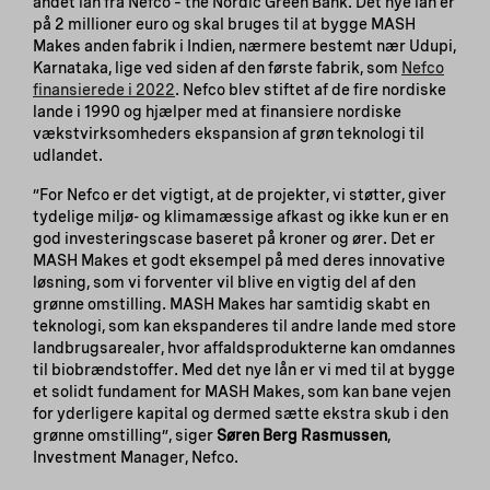
andet lån fra Nefco – the Nordic Green Bank. Det nye lån er
på 2 millioner euro og skal bruges til at bygge MASH
Makes anden fabrik i Indien, nærmere bestemt nær Udupi,
Karnataka, lige ved siden af den første fabrik, som
Nefco
finansierede i 2022
. Nefco blev stiftet af de fire nordiske
lande i 1990 og hjælper med at finansiere nordiske
vækstvirksomheders ekspansion af grøn teknologi til
udlandet.
”For Nefco er det vigtigt, at de projekter, vi støtter, giver
tydelige miljø- og klimamæssige afkast og ikke kun er en
god investeringscase baseret på kroner og ører. Det er
MASH Makes et godt eksempel på med deres innovative
løsning, som vi forventer vil blive en vigtig del af den
grønne omstilling. MASH Makes har samtidig skabt en
teknologi, som kan ekspanderes til andre lande med store
landbrugsarealer, hvor affaldsprodukterne kan omdannes
til biobrændstoffer. Med det nye lån er vi med til at bygge
et solidt fundament for MASH Makes, som kan bane vejen
for yderligere kapital og dermed sætte ekstra skub i den
grønne omstilling”, siger
Søren Berg Rasmussen
,
Investment Manager, Nefco.