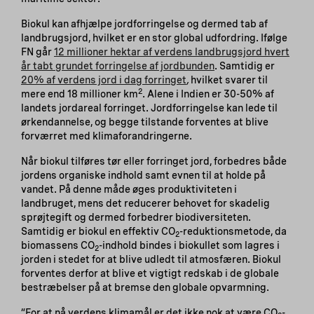
Biokul kan afhjælpe jordforringelse og dermed tab af
landbrugsjord, hvilket er en stor global udfordring. Ifølge
FN går
12 millioner hektar af verdens landbrugsjord hvert
år tabt grundet forringelse af jordbunden
. Samtidig er
20% af verdens jord i dag forringet
,
hvilket svarer til
2
mere end 18 millioner km
. Alene i Indien er 30-50% af
landets jordareal forringet. Jordforringelse kan lede til
ørkendannelse, og begge tilstande forventes at blive
forværret med klimaforandringerne.
Når biokul tilføres tør eller forringet jord, forbedres både
jordens organiske indhold samt evnen til at holde på
vandet. På denne måde øges produktiviteten i
landbruget, mens det reducerer behovet for skadelig
sprøjtegift og dermed forbedrer biodiversiteten.
Samtidig er biokul en effektiv CO
-reduktionsmetode, da
2
biomassens CO
-indhold bindes i biokullet som lagres i
2
jorden i stedet for at blive udledt til atmosfæren. Biokul
forventes derfor at blive et vigtigt redskab i de globale
bestræbelser på at bremse den globale opvarmning.
“For at nå verdens klimamål er det ikke nok at være CO
-