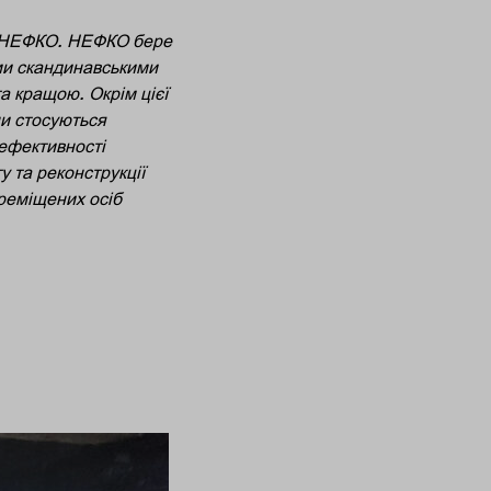
м НЕФКО. НЕФКО бере
їми скандинавськими
а кращою. Окрім цієї
ни стосуються
оефективності
у та реконструкції
реміщених осіб