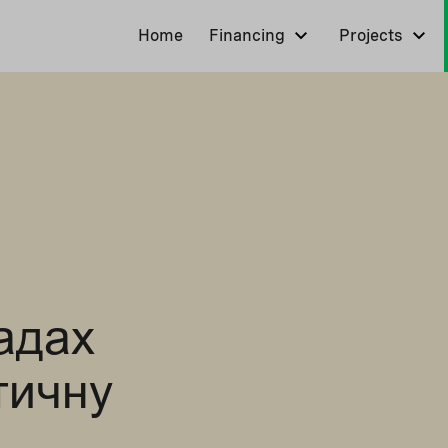
Home
Financing
Projects
адах
тичну