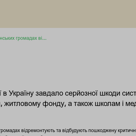
У дванадцяти українських громадах відновлюють критичну інфраструктуру
в Україну завдало серйозної шкоди сист
, житловому фонду, а також школам і м
громадах відремонтують та відбудують пошкоджену критичн