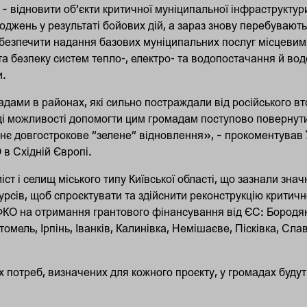
 – відновити об’єкти критичної муніципальної інфраструктури
джень у результаті бойових дій, а зараз знову перебувають
забезпечити надання базових муніципальних послуг місцеви
та безпеку систем тепло-, електро- та водопостачання й во
и.
ами в районах, які сильно постраждали від російського вто
аді можливості допомогти цим громадам поступово повернут
їхнє довгострокове “зелене” відновлення», – прокоментував
в Східній Європі.
ст і селищ міського типу Київської області, що зазнали зна
рсів, щоб спроєктувати та здійснити реконструкцію критичн
ФКО на отримання грантового фінансування від ЄС: Бородян
томель, Ірпінь, Іванків, Калинівка, Немішаєве, Пісківка, Сла
 потреб, визначених для кожного проєкту, у громадах будуть