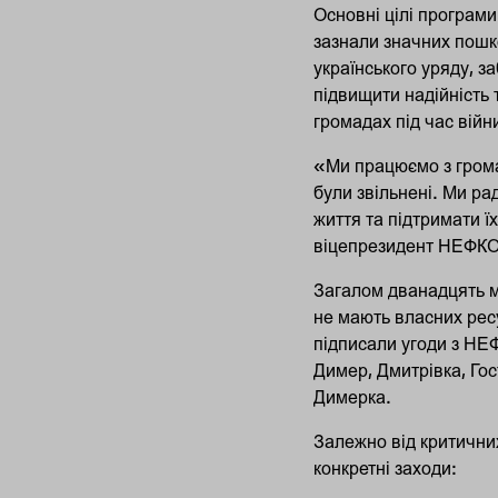
Основні цілі програми
зазнали значних пошко
українського уряду, 
підвищити надійність 
громадах під час війн
«Ми працюємо з громад
були звільнені. Ми р
життя та підтримати 
віцепрезидент НЕФКО 
Загалом дванадцять мі
не мають власних ресу
підписали угоди з НЕ
Димер, Дмитрівка, Гос
Димерка.
Залежно від критичних
конкретні заходи: