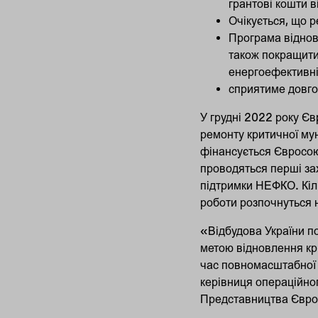
грантові кошти 
Очікується, що р
Програма віднов
також покращити
енергоефективні
сприятиме довго
У грудні 2022 року Є
ремонту критичної мун
фінансується Євросою
проводяться перші зах
підтримки НЕФКО. Кіль
роботи розпочнуться
«Відбудова України по
метою відновлення кр
час повномасштабної р
керівниця операційног
Представництва Європ