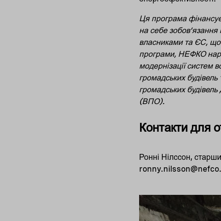
Ця програма фінансує
на себе зобов’язання
власниками та ЄС, щоб
програми, НЕФКО нара
модернізації систем 
громадських будівель 
громадських будівель
(ВПО).
Контакти для о
Ронні Нілссон, старш
ronny.nilsson@nefco.