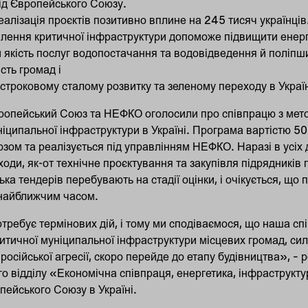
від Європейського Союзу.
еалізація проєктів позитивно вплине на 245 тисяч українців
лення критичної інфраструктури допоможе підвищити енерг
 якість послуг водопостачання та водовідведення й поліпш
сть громад і
строковому сталому розвитку та зеленому переходу в Україн
вропейський Союз та НЕФКО оголосили про співпрацю з мето
іципальної інфраструктури в Україні. Програма вартістю 50
зом та реалізується під управлінням НЕФКО. Наразі в усіх
оди, як-от технічне проєктування та закупівля підрядників
ка тендерів перебувають на стадії оцінки, і очікується, що 
 найближчим часом.
требує термінових дій, і тому ми сподіваємося, що наша с
итичної муніципальної інфраструктури місцевих громад, си
осійської агресії, скоро перейде до етапу будівництва», – 
о відділу «Економічна співпраця, енергетика, інфраструкту
ейського Союзу в Україні.