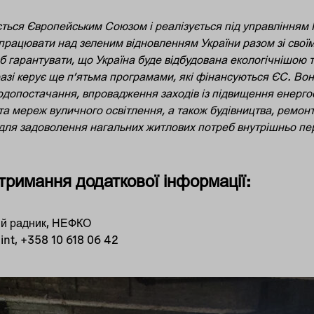
ться Європейським Союзом і реалізується під управління
 працювати над зеленим відновленням України разом зі сво
 гарантувати, що Україна буде відбудована екологічнішою т
зі керує ще п’ятьма програмами, які фінансуються ЄС. Во
водопостачання, впровадження заходів із підвищення енерг
та мереж вуличного освітлення, а також будівництва, ремонт
 для задоволення нагальних житлових потреб внутрішньо пе
тримання додаткової інформації:
ий радник, НЕФКО
int, +358 10 618 06 42