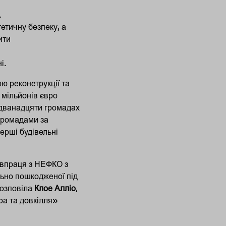
.
етичну безпеку, а
ити
і.
ю реконструкції та
 мільйонів євро
 дванадцяти громадах
 громадами за
перші будівельні
півпраця з НЕФКО з
льно пошкодженої під
розповіла
Клое Алліо
,
ра та довкілля»