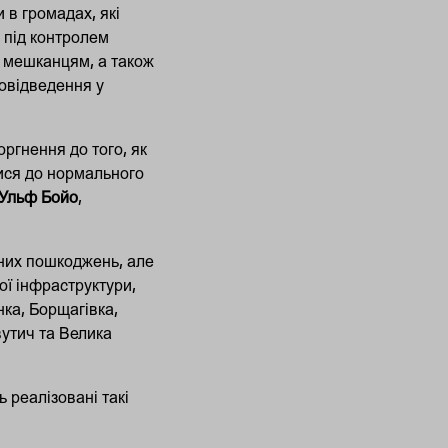
 в громадах, які
 під контролем
м мешканцям, а також
довідведення у
ргнення до того, як
ися до нормального
Ульф Бойо
,
чних пошкоджень, але
ої інфраструктури,
ка, Борщагівка,
вутич та Велика
 реалізовані такі