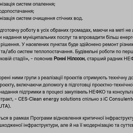
нізація систем опалення;
одопостачання;
нізація систем очищення стічних вод.
дготовчу роботу в усіх обраних громадах, маючи на меті не
и надання муніципальних послуг та впровадити більш енерг
 рішення. У населених пунктах буде здійснено ремонт різни
та/або систем теплопостачання. Будівельні роботи по пер
овій стадії», – пояснив
Ронні Нілссон
, старший радник НЕ
орені ними групи з реалізації проєктів отримують технічну д
оєкту, включаючи допомогу в підготовці проєктно-технічної
надання підтримки в процесі закупівель НЕФКО та консульта
нтракт, – CES-Clean energy solutions спільно з iC Consulen
UTA).
ться в рамках Програми відновлення критичної інфраструкт
кодженої інфраструктури, але й на її модернізацію та сутт