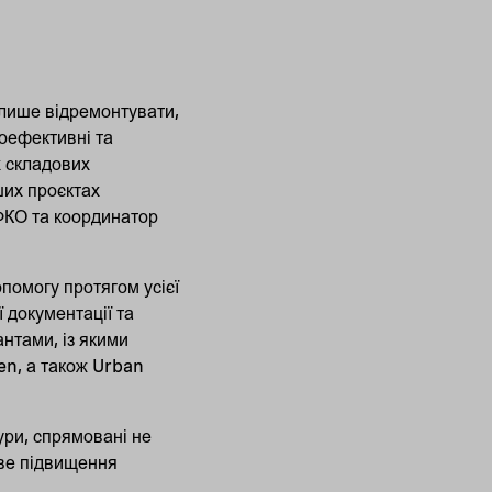
 лише відремонтувати,
оефективні та
х складових
ших проєктах
ФКО та координатор
опомогу протягом усієї
 документації та
нтами, із якими
ten, а також Urban
ури, спрямовані не
єве підвищення