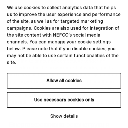
General procurement notice
We use cookies to collect analytics data that helps
us to improve the user experience and performance
Moldova
of the site, as well as for targeted marketing
Opened
16.12.2024
campaigns. Cookies are also used for integration of
the site content with NEFCO’s social media
Closing
31.12.2026
channels. You can manage your cookie settings
below. Please note that if you disable cookies, you
The District of Ialoveni from Republic of Moldova is
may not be able to use certain functionalities of the
planning to announce competitive tendering
site.
procedure for the procurement of works, goods
and services towards the costs of a project aimed
Allow all cookies
at energy-efficiency improvements of healthcare
institutions in the District of Ialoveni, at five Family
Doctor’s Offices from the following villages:
Use necessary cookies only
Rusestii Noi, Ulmu, Vasieni, Milestii Mici and Tipala.
Show details
Енергоефективна реконструкція