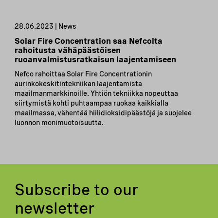
28.06.2023 | News
Solar Fire Concentration saa Nefcolta
rahoitusta vähäpäästöisen
ruoanvalmistusratkaisun laajentamiseen
Nefco rahoittaa Solar Fire Concentrationin
aurinkokeskitintekniikan laajentamista
maailmanmarkkinoille. Yhtiön tekniikka nopeuttaa
siirtymistä kohti puhtaampaa ruokaa kaikkialla
maailmassa, vähentää hiilidioksidipäästöjä ja suojelee
luonnon monimuotoisuutta.
Subscribe to our
newsletter