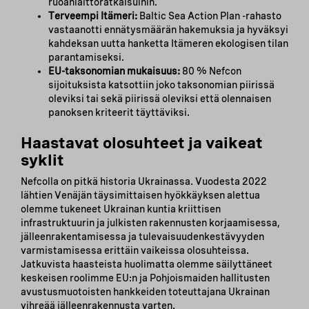
ruoanlaittoratkaisuihin.
Terveempi Itämeri:
Baltic Sea Action Plan -rahasto
vastaanotti ennätysmäärän hakemuksia ja hyväksyi
kahdeksan uutta hanketta Itämeren ekologisen tilan
parantamiseksi.
EU-taksonomian mukaisuus:
80 % Nefcon
sijoituksista katsottiin joko taksonomian piirissä
oleviksi tai sekä piirissä oleviksi että olennaisen
panoksen kriteerit täyttäviksi.
Haastavat olosuhteet ja vaikeat
syklit
Nefcolla on pitkä historia Ukrainassa. Vuodesta 2022
lähtien Venäjän täysimittaisen hyökkäyksen alettua
olemme tukeneet Ukrainan kuntia kriittisen
infrastruktuurin ja julkisten rakennusten korjaamisessa,
jälleenrakentamisessa ja tulevaisuudenkestävyyden
varmistamisessa erittäin vaikeissa olosuhteissa.
Jatkuvista haasteista huolimatta olemme säilyttäneet
keskeisen roolimme EU:n ja Pohjoismaiden hallitusten
avustusmuotoisten hankkeiden toteuttajana Ukrainan
vihreää jälleenrakennusta varten.