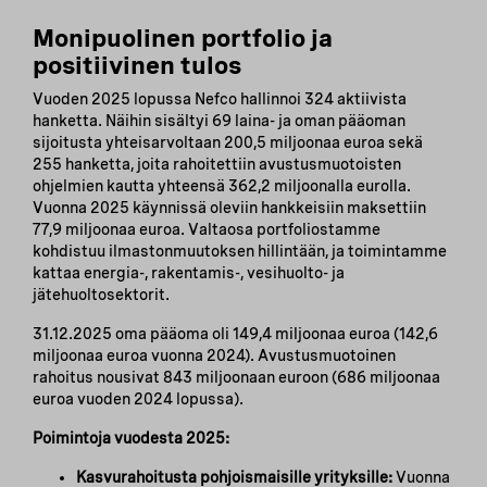
Monipuolinen portfolio ja
positiivinen tulos
Vuoden 2025 lopussa Nefco hallinnoi 324 aktiivista
hanketta. Näihin sisältyi 69 laina- ja oman pääoman
sijoitusta yhteisarvoltaan 200,5 miljoonaa euroa sekä
255 hanketta, joita rahoitettiin avustusmuotoisten
ohjelmien kautta yhteensä 362,2 miljoonalla eurolla.
Vuonna 2025 käynnissä oleviin hankkeisiin maksettiin
77,9 miljoonaa euroa. Valtaosa portfoliostamme
kohdistuu ilmastonmuutoksen hillintään, ja toimintamme
kattaa energia-, rakentamis-, vesihuolto- ja
jätehuoltosektorit.
31.12.2025 oma pääoma oli 149,4 miljoonaa euroa (142,6
miljoonaa euroa vuonna 2024). Avustusmuotoinen
rahoitus nousivat 843 miljoonaan euroon (686 miljoonaa
euroa vuoden 2024 lopussa).
Poimintoja vuodesta 2025:
Kasvurahoitusta pohjoismaisille yrityksille:
Vuonna