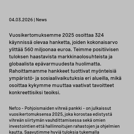
04.03.2026 | News
Vuosikertomuksemme 2025 osoittaa 324
käynnissä olevaa hanketta, joiden kokonaisarvo
ylittää 560 miljoonaa euroa. Teimme positiivisen
tuloksen haastavista markkinaolosuhteista ja
globaalista epävarmuudesta huolimatta.
Rahoittamamme hankkeet tuottivat myönteisiä
ympäristö- ja sosiaalivaikutuksia eri alueilla, mikä
osoittaa kykymme muuttaa vaativat tavoitteet
konkreettisiksi teoiksi.
Nefco – Pohjoismaiden vihreä pankki – on julkaissut
vuosikertomuksensa 2025, joka korostaa edistystä
vihreän siirtymän vauhdittamisessa sekä omien
investointien että hallinnoitujen rahastojen ja ohjelmien
kautta. Saavutimme hyviä tuloksia tukemalla