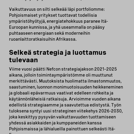
Vaikuttavuus on silti selkeää läpi portfoliomme:
Pohjoismaiset yritykset tuottavat todellisia
ympäristöhyötyjä, energiatehokkuus paranee Itä-
Euroopan kunnissa, ja yhä useammalla on pääsy
puhtaaseen energiaan sekä moderneihin
ruoanlaittoratkaisuihin Afrikassa.
Selkeä strategia ja luottamus
tulevaan
Viime vuosi päätti Nefcon strategiajakson 2021–2025
aikana, jolloin toimintaympäristömme oli muuttunut
merkittävästi. Muutoksista huolimatta ilmastonmuutos,
saastuminen, luonnon monimuotoisuuden heikkeneminen
ja globaali epävarmuus vaativat edelleen rohkeita ja
käytännönläheisiä ratkaisuja. Arvioimme vuoden aikana
edellistä strategiaamme ja saavutettua edistystä. Työn
tuloksena syntyi uusi strateginen viitekehys 2026-2030,
joka keskittyy pysyvän vaikuttavuuden tuottamiseen
yhdessä asiakkaiden ja kumppaneiden kanssa
Pohjoismaissa ja lähialueilla painottuen selkeästi Itä-