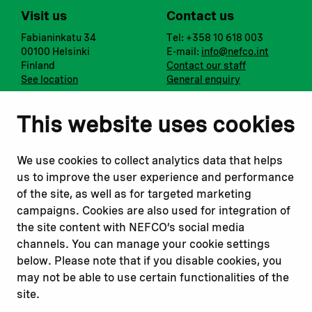
Visit us
Contact us
Fabianinkatu 34
Tel: +358 10 618 003
00100 Helsinki
E-mail:
info@nefco.int
Finland
Contact our staff
See location
General enquiry
Notify us
Follow us
This website uses cookies
Report corruption or
Linkedin
misconduct
Facebook
We use cookies to collect analytics data that helps
Report a concern
Instagram
us to improve the user experience and performance
Submit a complaint
Youtube
of the site, as well as for targeted marketing
campaigns. Cookies are also used for integration of
the site content with NEFCO’s social media
Read about
Related websites
channels. You can manage your cookie settings
Our financing
Nopef
below. Please note that if you disable cookies, you
Our projects
BGFA
may not be able to use certain functionalities of the
Our impact
MCFA
site.
Our workplace