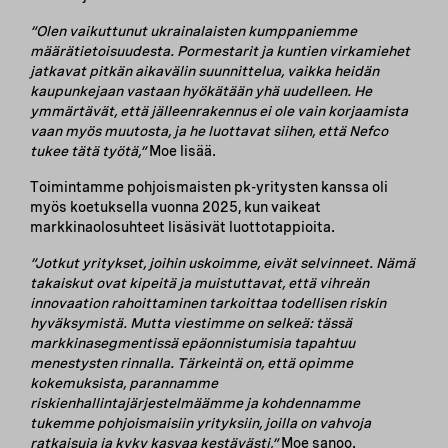
“Olen vaikuttunut ukrainalaisten kumppaniemme
määrätietoisuudesta. Pormestarit ja kuntien virkamiehet
jatkavat pitkän aikavälin suunnittelua, vaikka heidän
kaupunkejaan vastaan hyökätään yhä uudelleen. He
ymmärtävät, että jälleenrakennus ei ole vain korjaamista
vaan myös muutosta, ja he luottavat siihen, että Nefco
tukee tätä työtä,”
Moe lisää.
Toimintamme pohjoismaisten pk-yritysten kanssa oli
myös koetuksella vuonna 2025, kun vaikeat
markkinaolosuhteet lisäsivät luottotappioita.
“Jotkut yritykset, joihin uskoimme, eivät selvinneet. Nämä
takaiskut ovat kipeitä ja muistuttavat, että vihreän
innovaation rahoittaminen tarkoittaa todellisen riskin
hyväksymistä. Mutta viestimme on selkeä: tässä
markkinasegmentissä epäonnistumisia tapahtuu
menestysten rinnalla. Tärkeintä on, että opimme
kokemuksista, parannamme
riskienhallintajärjestelmäämme ja kohdennamme
tukemme pohjoismaisiin yrityksiin, joilla on vahvoja
ratkaisuja ja kyky kasvaa kestävästi,”
Moe sanoo.