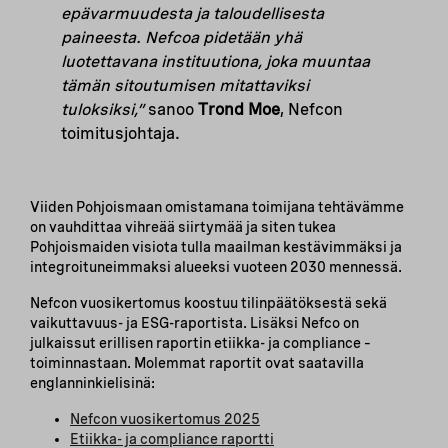
epävarmuudesta ja taloudellisesta
paineesta. Nefcoa pidetään yhä
luotettavana instituutiona, joka muuntaa
tämän sitoutumisen mitattaviksi
tuloksiksi,”
sanoo
Trond Moe
, Nefcon
toimitusjohtaja.
Viiden Pohjoismaan omistamana toimijana tehtävämme
on vauhdittaa vihreää siirtymää ja siten tukea
Pohjoismaiden visiota tulla maailman kestävimmäksi ja
integroituneimmaksi alueeksi vuoteen 2030 mennessä.
Nefcon vuosikertomus koostuu tilinpäätöksestä sekä
vaikuttavuus- ja ESG-raportista. Lisäksi Nefco on
julkaissut erillisen raportin etiikka- ja compliance –
toiminnastaan. Molemmat raportit ovat saatavilla
englanninkielisinä:
Nefcon vuosikertomus 2025
Etiikka- ja compliance raportti