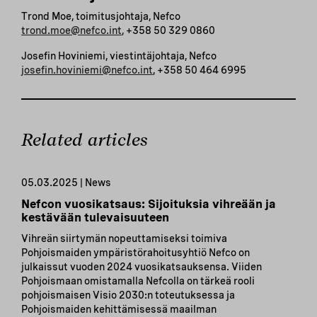
Trond Moe, toimitusjohtaja, Nefco
trond.moe@nefco.int
, +358 50 329 0860
Josefin Hoviniemi, viestintäjohtaja, Nefco
josefin.hoviniemi@nefco.int
, +358 50 464 6995
Related articles
05.03.2025 | News
Nefcon vuosikatsaus: Sijoituksia vihreään ja
kestävään tulevaisuuteen
Vihreän siirtymän nopeuttamiseksi toimiva
Pohjoismaiden ympäristörahoitusyhtiö Nefco on
julkaissut vuoden 2024 vuosikatsauksensa. Viiden
Pohjoismaan omistamalla Nefcolla on tärkeä rooli
pohjoismaisen Visio 2030:n toteutuksessa ja
Pohjoismaiden kehittämisessä maailman