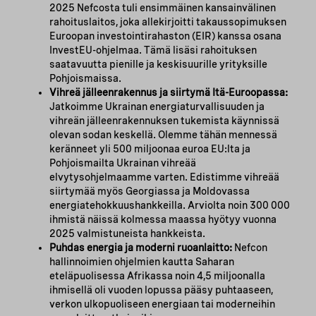
2025 Nefcosta tuli ensimmäinen kansainvälinen
rahoituslaitos, joka allekirjoitti takaussopimuksen
Euroopan investointirahaston (EIR) kanssa osana
InvestEU-ohjelmaa. Tämä lisäsi rahoituksen
saatavuutta pienille ja keskisuurille yrityksille
Pohjoismaissa.
Vihreä jälleenrakennus ja siirtymä Itä-Euroopassa:
Jatkoimme Ukrainan energiaturvallisuuden ja
vihreän jälleenrakennuksen tukemista käynnissä
olevan sodan keskellä. Olemme tähän mennessä
keränneet yli 500 miljoonaa euroa EU:lta ja
Pohjoismailta Ukrainan vihreää
elvytysohjelmaamme varten. Edistimme vihreää
siirtymää myös Georgiassa ja Moldovassa
energiatehokkuushankkeilla. Arviolta noin 300 000
ihmistä näissä kolmessa maassa hyötyy vuonna
2025 valmistuneista hankkeista.
Puhdas energia ja moderni ruoanlaitto:
Nefcon
hallinnoimien ohjelmien kautta Saharan
eteläpuolisessa Afrikassa noin 4,5 miljoonalla
ihmisellä oli vuoden lopussa pääsy puhtaaseen,
verkon ulkopuoliseen energiaan tai moderneihin