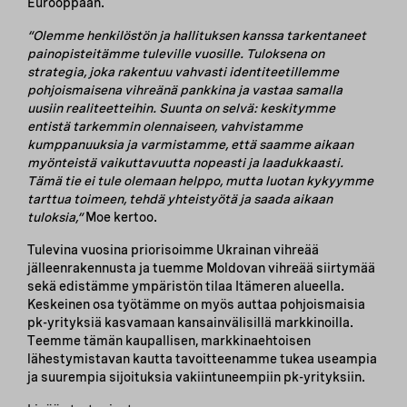
Eurooppaan.
“Olemme henkilöstön ja hallituksen kanssa tarkentaneet
painopisteitämme tuleville vuosille. Tuloksena on
strategia, joka rakentuu vahvasti identiteetillemme
pohjoismaisena vihreänä pankkina ja vastaa samalla
uusiin realiteetteihin. Suunta on selvä: keskitymme
entistä tarkemmin olennaiseen, vahvistamme
kumppanuuksia ja varmistamme, että saamme aikaan
myönteistä vaikuttavuutta nopeasti ja laadukkaasti.
Tämä tie ei tule olemaan helppo, mutta luotan kykyymme
tarttua toimeen, tehdä yhteistyötä ja saada aikaan
tuloksia,”
Moe kertoo.
Tulevina vuosina priorisoimme Ukrainan vihreää
jälleenrakennusta ja tuemme Moldovan vihreää siirtymää
sekä edistämme ympäristön tilaa Itämeren alueella.
Keskeinen osa työtämme on myös auttaa pohjoismaisia
pk-yrityksiä kasvamaan kansainvälisillä markkinoilla.
Teemme tämän kaupallisen, markkinaehtoisen
lähestymistavan kautta tavoitteenamme tukea useampia
ja suurempia sijoituksia vakiintuneempiin pk-yrityksiin.