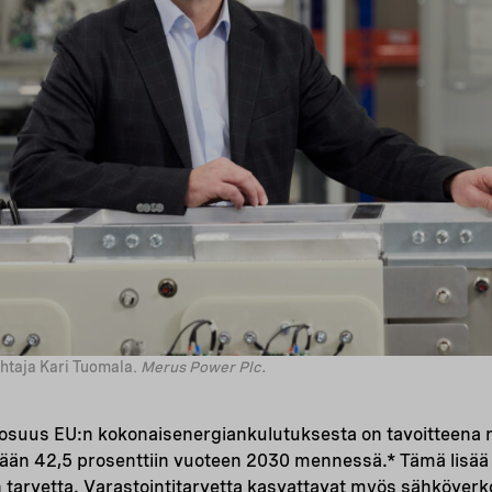
htaja Kari Tuomala.
Merus Power Plc.
osuus EU:n kokonaisenergiankulutuksesta on tavoitteena 
ään 42,5 prosenttiin vuoteen 2030 mennessä.* Tämä lisää 
n tarvetta. Varastointitarvetta kasvattavat myös sähköver