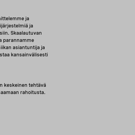
nittelemme ja
järjestelmiä ja
isiin. Skaalautuvan
 ja parannamme
kan asiantuntija ja
staa kansainvälisesti
en keskeinen tehtävä
 saamaan rahoitusta.