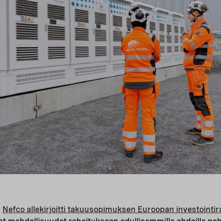
a
Nefco allekirjoitti takuusopimuksen Euroopan investointi