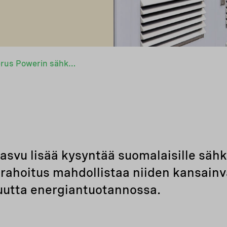
Nefco rahoittaa Merus Powerin sähkövarasto- ja sähkönlaaturatkaisujen skaalautumista
asvu lisää kysyntää suomalaisille sähkö
 rahoitus mahdollistaa niiden kansainv
uutta energiantuotannossa.