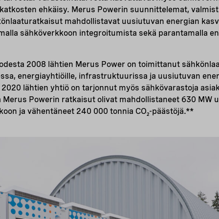
katkosten ehkäisy. Merus Powerin suunnittelemat, valmis
könlaaturatkaisut mahdollistavat uusiutuvan energian kasv
amalla sähköverkkoon integroitumista sekä parantamalla en
desta 2008 lähtien Merus Power on toimittanut sähkönlaa
essa, energiayhtiöille, infrastruktuurissa ja uusiutuvan ener
2020 lähtien yhtiö on tarjonnut myös sähkövarastoja asia
Merus Powerin ratkaisut olivat mahdollistaneet 630 MW 
kkoon ja vähentäneet 240 000 tonnia CO₂-päästöjä.**