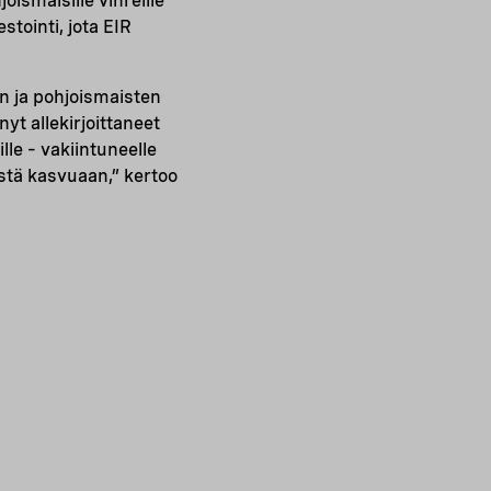
ismaisille vihreille
tointi, jota EIR
 ja pohjoismaisten
yt allekirjoittaneet
e – vakiintuneelle
istä kasvuaan,” kertoo