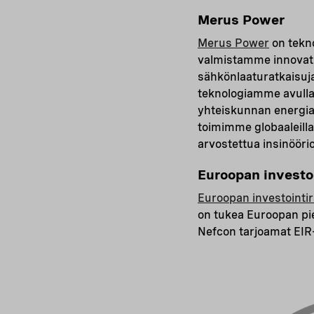
Merus Power
Merus Power
on tekno
valmistamme innovatii
sähkönlaaturatkaisuja
teknologiamme avull
yhteiskunnan energia
toimimme globaaleilla
arvostettua insinööri
Euroopan investo
Euroopan investointi
on tukea Euroopan pie
Nefcon tarjoamat EIR