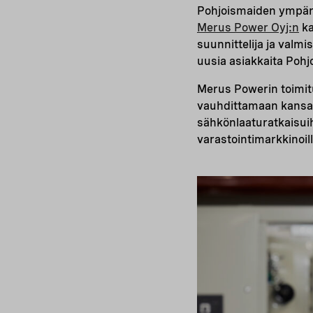
Pohjoismaiden ympäris
Merus Power Oyj:n
ka
suunnittelija ja valmi
uusia asiakkaita Pohj
Merus Powerin toimit
vauhdittamaan kansai
sähkönlaaturatkaisui
varastointimarkkinoi