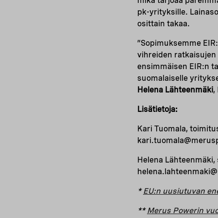
mikä tarjoaa paremmat
pk-yrityksille. Laina
osittain takaa.
”Sopimuksemme EIR:n 
vihreiden ratkaisujen
ensimmäisen EIR:n ta
suomalaiselle yritykse
Helena Lähteenmäki
,
Lisätietoja:
Kari Tuomala, toimitu
kari.tuomala@merus
Helena Lähteenmäki, s
helena.lahteenmaki@n
*
EU:n uusiutuvan ener
**
Merus Powerin vu