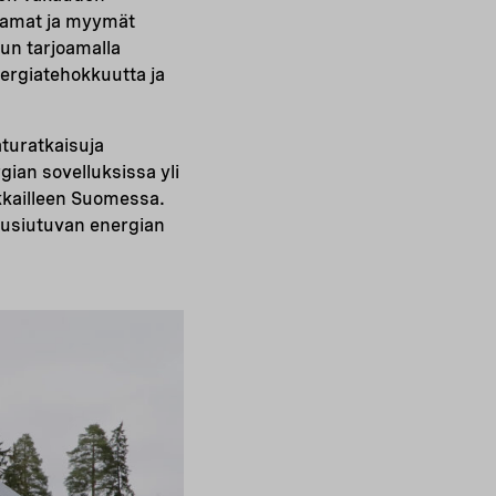
tamat ja myymät
un tarjoamalla
ergiatehokkuutta ja
turatkaisuja
gian sovelluksissa yli
kkailleen Suomessa.
uusiutuvan energian