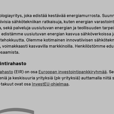
logiayritys, joka edistää kestävää energia­murrosta. Suun
visia sähkötekniikan ratkaisuja, kuten energian varastointi
, sekä palveluja uusiutuvan energian ja teollisuuden tarpe
a edistämme uusiutuvan energian kasvua sähköverkoissa
tehokkuutta. Olemme kotimainen innovatiivisen sähköteknii
, voimakkaasti kasvavilla markkinoilla. Henkilöstömme edu
osaamista.
intirahasto
rahasto
(EIR) on osa
Euroopan investointipankkiryhmää
. S
niä ja keskisuuria yrityksiä (pk-yrityksiä) auttamalla niitä
-takuut ovat osa
InvestEU-ohjelmaa
.