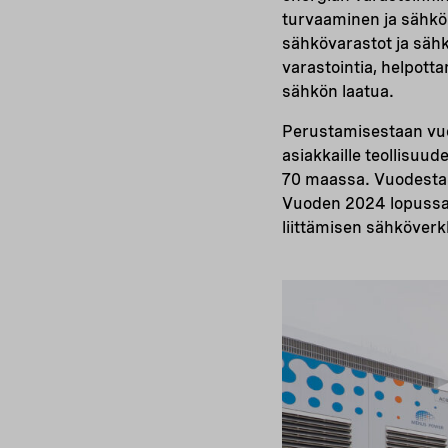
turvaaminen ja sähkö
sähkövarastot ja säh
varastointia, helpott
sähkön laatua.
Perustamisestaan vuo
asiakkaille teollisuud
70 maassa. Vuodesta 
Vuoden 2024 lopussa 
liittämisen sähköver