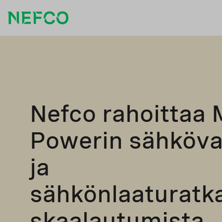
Nefco rahoittaa
Powerin sähköva
ja
sähkönlaaturatk
skaalautumista