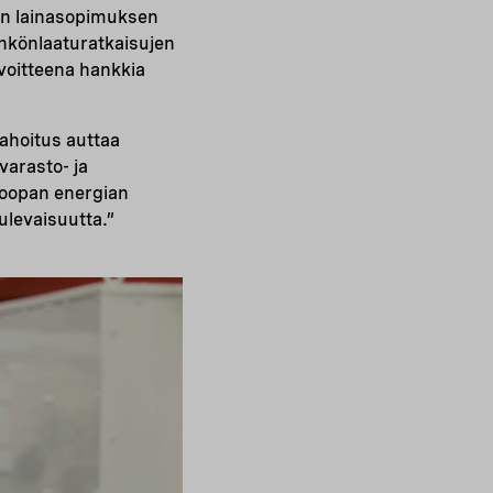
ron lainasopimuksen
hkönlaaturatkaisujen
avoitteena hankkia
hoitus auttaa
arasto- ja
roopan energian
levaisuutta.”