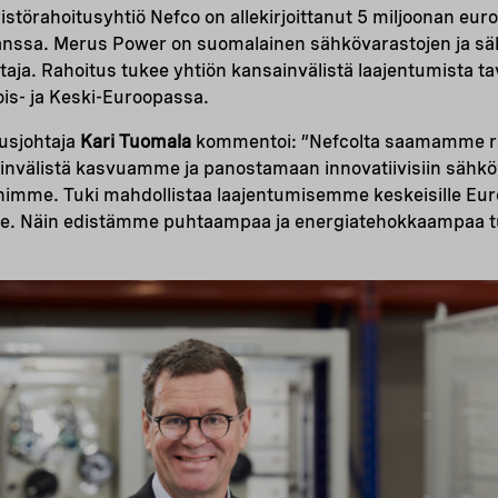
törahoitusyhtiö Nefco on allekirjoittanut 5 miljoonan eu
nssa. Merus Power on suomalainen sähkövarastojen ja sä
staja. Rahoitus tukee yhtiön kansainvälistä laajentumista t
ois- ja Keski-Euroopassa.
usjohtaja
Kari Tuomala
kommentoi: ”Nefcolta saamamme ra
nvälistä kasvuamme ja panostamaan innovatiivisiin sähköv
himme. Tuki mahdollistaa laajentumisemme keskeisille Eu
lle. Näin edistämme puhtaampaa ja energiatehokkaampaa tu