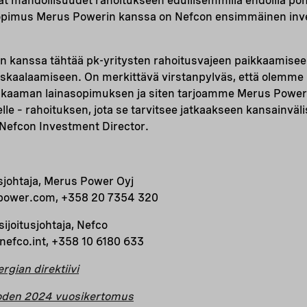
 mahdollisuudet rahoitukseen edullisemmilla ehdoilla pohjo
sopimus Merus Powerin kanssa on Nefcon ensimmäinen inves
kanssa tähtää pk-yritysten rahoitusvajeen paikkaamiseen
 skaalaamiseen. On merkittävä virstanpylväs, että olemme n
kaaman lainasopimuksen ja siten tarjoamme Merus Powerill
lle – rahoituksen, jota se tarvitsee jatkaakseen kansainväl
 Nefcon Investment Director.
sjohtaja, Merus Power Oyj
power.com, +358 20 7354 320
ijoitusjohtaja, Nefco
efco.int, +358 10 6180 633
gian direktiivi
oden 2024 vuosikertomus