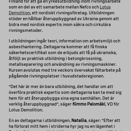
Finland för att gå en yrkesutbildning inom rivningsarbete
som en del av ett samarbete mellan Nefco och
Lotus
Demolition
, ett nordiskt rivningsföretag. Utbildningen
stöder en hållbar återuppbyggnad av Ukraina genom att
bidra med nordisk expertis inom säkra och cirkulära
rivningsmetoder.
I utbildningen ingår teori, information om arbetsmiljö och
asbesthantering. Deltagarna kommer att få finska
säkerhetscertifikat som de erbjuds att få på ukrainska,
åtföljt av praktisk utbildning i betongkrossning,
metallseparering och användning av rivningsmaskiner.
Kursen avslutas med tre veckors övervakat fältarbete på
pågående rivningsplatser i huvudstadsregionen.
”Det här är mer än bara utbildning, det handlar om att
överföra praktisk expertis som deltagarna kan ta med sig
hem för att återuppbygga sina egna samhällen. Det är
verklig återuppbyggnad”, säger
Kimmo Palomäki
, VD för
Lotus Demolition.
En av deltagarna i utbildningen,
Nataliia
, säger: ”Efter att
ha förlorat mitt hem i striderna hyr jag nu en lägenhet i