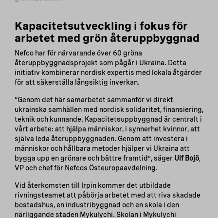
Kapacitetsutveckling i fokus för
arbetet med grön återuppbyggnad
Nefco har för närvarande över 60 gröna
återuppbyggnadsprojekt som pågår i Ukraina. Detta
initiativ kombinerar nordisk expertis med lokala åtgärder
för att säkerställa långsiktig inverkan.
”Genom det här samarbetet sammanför vi direkt
ukrainska samhällen med nordisk solidaritet, finansiering,
teknik och kunnande. Kapacitetsuppbyggnad är centralt i
vårt arbete: att hjälpa människor, i synnerhet kvinnor, att
själva leda återuppbyggnaden. Genom att investera i
människor och hållbara metoder hjälper vi Ukraina att
bygga upp en grönare och bättre framtid”, säger
Ulf Bojö
,
VP och chef för Nefcos Östeuropaavdelning.
Vid återkomsten till Irpin kommer det utbildade
rivningsteamet att påbörja arbetet med att riva skadade
bostadshus, en industribyggnad och en skola i den
närliggande staden Mykulychi. Skolan i Mykulychi