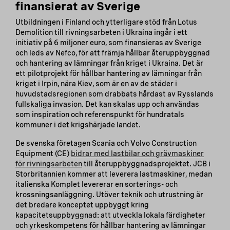
finansierat av Sverige
Utbildningen i Finland och ytterligare stöd från Lotus
Demolition till rivningsarbeten i Ukraina ingår i ett
initiativ på 6 miljoner euro, som finansieras av Sverige
och leds av Nefco, för att främja hållbar återuppbyggnad
och hantering av lämningar från kriget i Ukraina. Det är
ett pilotprojekt för hållbar hantering av lämningar från
kriget i Irpin, nära Kiev, som är en av de städer i
huvudstadsregionen som drabbats hårdast av Rysslands
fullskaliga invasion. Det kan skalas upp och användas
som inspiration och referenspunkt för hundratals
kommuner i det krigshärjade landet.
De svenska företagen Scania och Volvo Construction
Equipment (CE)
bidrar med lastbilar och grävmaskiner
för rivningsarbeten
till återuppbyggnadsprojektet. JCB i
Storbritannien kommer att leverera lastmaskiner, medan
italienska Komplet levererar en sorterings- och
krossningsanläggning. Utöver teknik och utrustning är
det bredare konceptet uppbyggt kring
kapacitetsuppbyggnad: att utveckla lokala färdigheter
och yrkeskompetens för hållbar hantering av lämningar