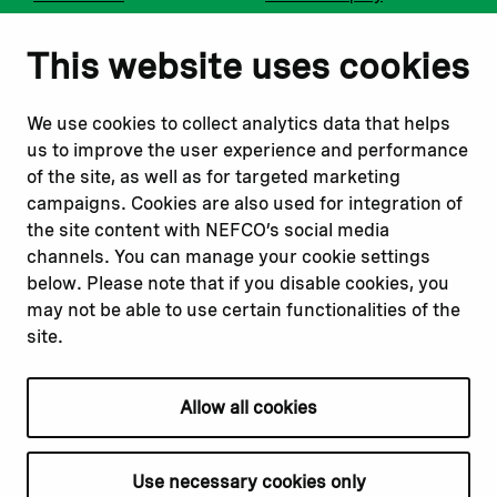
Notify us
Follow us
This website uses cookies
Report corruption or
Linkedin
misconduct
Facebook
We use cookies to collect analytics data that helps
Report a concern
Instagram
us to improve the user experience and performance
Submit a complaint
Youtube
of the site, as well as for targeted marketing
campaigns. Cookies are also used for integration of
the site content with NEFCO’s social media
Read about
Related websites
channels. You can manage your cookie settings
Our financing
Nopef
below. Please note that if you disable cookies, you
Our projects
BGFA
may not be able to use certain functionalities of the
Our impact
MCFA
site.
Our workplace
Allow all cookies
Privacy policy
Terms & conditions
Use necessary cookies only
Cookie declaration