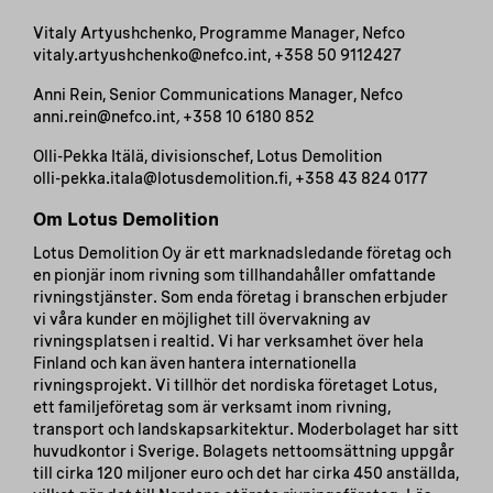
Vitaly Artyushchenko, Programme Manager, Nefco
vitaly.artyushchenko@nefco.int, +358 50 9112427
Anni Rein, Senior Communications Manager, Nefco
anni.rein@nefco.int
,
+358 10 6180 852
Olli-Pekka Itälä, divisionschef, Lotus Demolition
olli-pekka.itala@lotusdemolition.fi, +358 43 824 0177
Om Lotus Demolition
Lotus Demolition Oy är ett marknadsledande företag och
en pionjär inom rivning som tillhandahåller omfattande
rivningstjänster. Som enda företag i branschen erbjuder
vi våra kunder en möjlighet till övervakning av
rivningsplatsen i realtid. Vi har verksamhet över hela
Finland och kan även hantera internationella
rivningsprojekt. Vi tillhör det nordiska företaget Lotus,
ett familjeföretag som är verksamt inom rivning,
transport och landskapsarkitektur. Moderbolaget har sitt
huvudkontor i Sverige. Bolagets nettoomsättning uppgår
till cirka 120 miljoner euro och det har cirka 450 anställda,