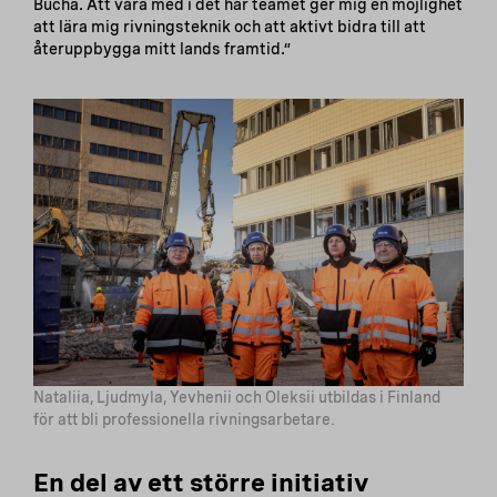
Bucha. Att vara med i det här teamet ger mig en möjlighet
att lära mig rivningsteknik och att aktivt bidra till att
återuppbygga mitt lands framtid.”
Nataliia, Ljudmyla, Yevhenii och Oleksii utbildas i Finland
för att bli professionella rivningsarbetare.
En del av ett större initiativ