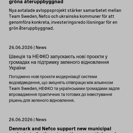
gröna återuppbyggnad
Nya avtalade avloppsprojekt stärker samarbetet mellan
Team Sweden, Nefco och ukrainska kommuner för att
genomföra konkreta, investeringsredo lösningar för en
grön återuppbyggnad.
26.06.2026 | News
Швеція та НЕФКО запускають нові проєкти у
громадах на підтримку зеленого відновлення
України
Погоджено нові проєкти модернізації системи
водовідведення, що зміцнять співпрацю між альянсом
Team Sweden, НЕФКО та українськими громадами задля
впровадження практичних та готових до інвестування
рішень для зеленого відновлення.
26.06.2026 | News
Denmark and Nefco support new municipal