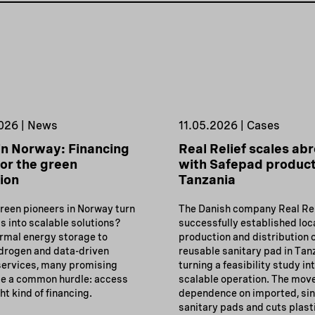
026 | News
11.05.2026 | Cases
in Norway: Financing
Real Relief scales ab
or the green
with Safepad product
tion
Tanzania
reen pioneers in Norway turn
The Danish company Real Rel
s into scalable solutions?
successfully established loc
rmal energy storage to
production and distribution o
drogen and data-driven
reusable sanitary pad in Tan
 services, many promising
turning a feasibility study in
e a common hurdle: access
scalable operation. The mov
ght kind of financing.
dependence on imported, sin
sanitary pads and cuts plast