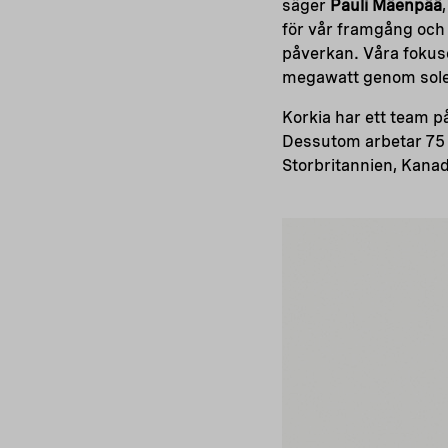
säger
Pauli Mäenpää
för vår framgång och 
påverkan. Våra fokuse
megawatt genom solen
Korkia har ett team p
Dessutom arbetar 75 e
Storbritannien, Kanad