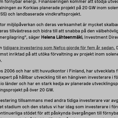
nom förnybar energi. Finansieringen kommer att stödja utv
alningen av Korkias planerade projekt på 20 GW inom solen
ESS) och landbaserade vindkraftsprojekt.
stor miljöpåverkan och deras verksamhet är mycket skalbar
deras tillväxtresa och bidra till att snabba på den välbehövl
nergilagring”, säger
Helena Lähteenmäki
, Investment Dire
en
tidigare investering som Nefco gjorde för fem år sedan.
D
ämst inriktad på att utöka förvaltning av projekt inom solen
e.
 2006 och har sitt huvudkontor i Finland, har utvecklats fr
expert på hållbar utveckling till en hängiven investerare i 
nio länder och har en stark kedja av planerade utvecklings
ringsprojekt på över 20 GW.
estering tillsammans med andra tidiga investerare var avg
t stadium och den status vi har idag som investerare i förn
ontinuerliga stödet för att påskynda övergången till förnyb