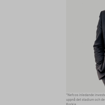
“Nefcos inledande investe
uppnå det stadium och den
Korkia.