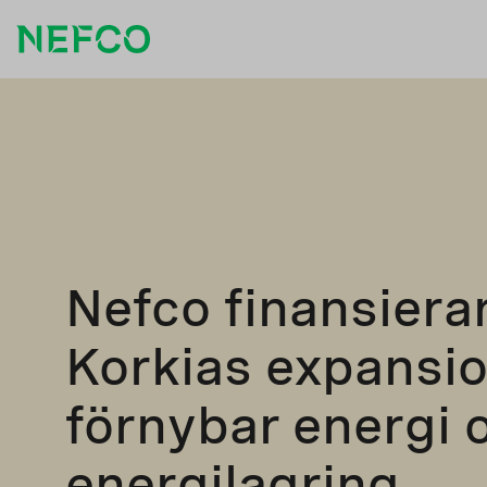
Nefco finansiera
Korkias expansi
förnybar energi 
energilagring