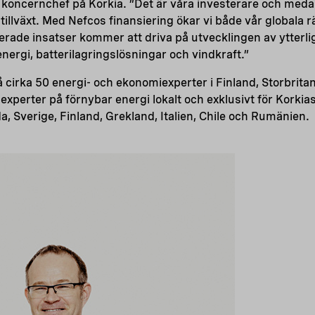
, koncernchef på Korkia. ”Det är våra investerare och meda
tillväxt. Med Nefcos finansiering ökar vi både vår globala r
rade insatser kommer att driva på utvecklingen av ytterli
ergi, batterilagringslösningar och vindkraft.”
å cirka 50 energi- och ekonomiexperter i Finland, Storbrita
xperter på förnybar energi lokalt och exklusivt för Korkias
a, Sverige, Finland, Grekland, Italien, Chile och Rumänien.