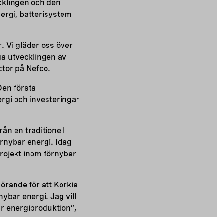
ecklingen och den
ergi, batterisystem
. Vi gläder oss över
iga utvecklingen av
ctor på Nefco.
en första
ergi och investeringar
ån en traditionell
förnybar energi. Idag
projekt inom förnybar
örande för att Korkia
ybar energi. Jag vill
ar energiproduktion”,