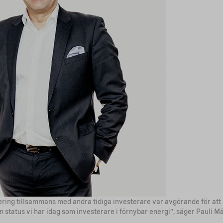
ring tillsammans med andra tidiga investerare var avgörande för att
 status vi har idag som investerare i förnybar energi”, säger Pauli 