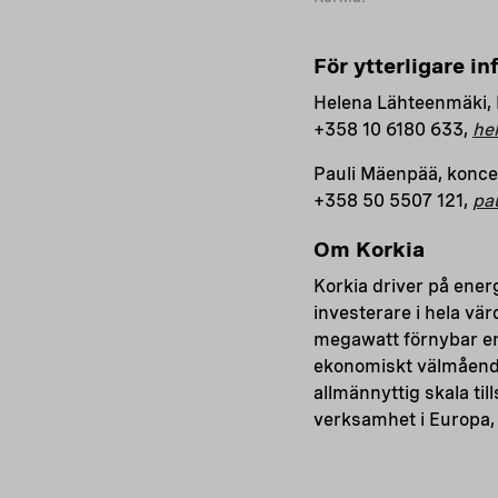
För ytterligare i
Helena Lähteenmäki, 
+358 10 6180 633,
he
Pauli Mäenpää, konce
+358 50 5507 121,
pa
Om Korkia
Korkia driver på ener
investerare i hela v
megawatt förnybar ene
ekonomiskt välmående 
allmännyttig skala ti
verksamhet i Europa,