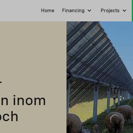
Home
Financing
Projects
r
on inom
och