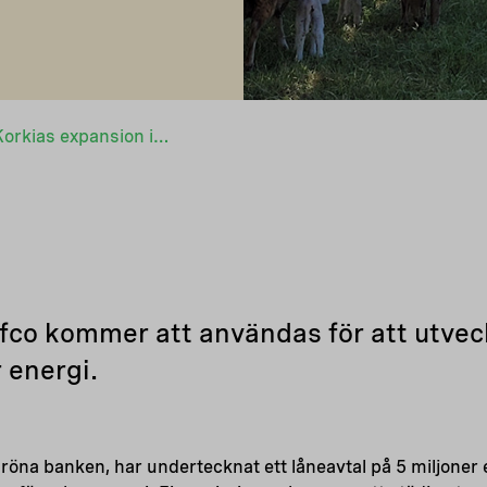
Nefco finansierar Korkias expansion inom förnybar energi och energilagring
efco kommer att användas för att utvec
 energi.
röna banken, har undertecknat ett låneavtal på 5 miljone