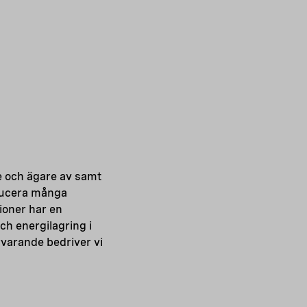
e och ägare av samt
oducera många
ioner har en
ch energilagring i
rvarande bedriver vi