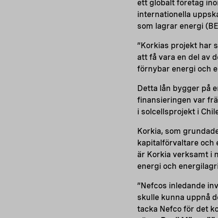
ett globalt företag i
internationella uppsk
som lagrar energi (B
”Korkias projekt har 
att få vara en del av 
förnybar energi och e
Detta lån bygger på 
finansieringen var fr
i solcellsprojekt i Chil
Korkia, som grundades
kapitalförvaltare och 
är Korkia verksamt i 
energi och energilag
”Nefcos inledande inv
skulle kunna uppnå de
tacka Nefco för det k