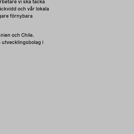
rbetare vi ska tacka
äckvidd och vår lokala
gare förnybara
nnien och Chile.
 utvecklingsbolag i