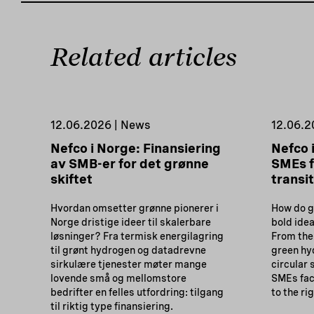
Related articles
12.06.2026 | News
12.06.2
Nefco i Norge: Finansiering
Nefco 
av SMB-er for det grønne
SMEs f
skiftet
transi
Hvordan omsetter grønne pionerer i
How do g
Norge dristige ideer til skalerbare
bold idea
løsninger? Fra termisk energilagring
From the
til grønt hydrogen og datadrevne
green hy
sirkulære tjenester møter mange
circular
lovende små og mellomstore
SMEs fac
bedrifter en felles utfordring: tilgang
to the ri
til riktig type finansiering.