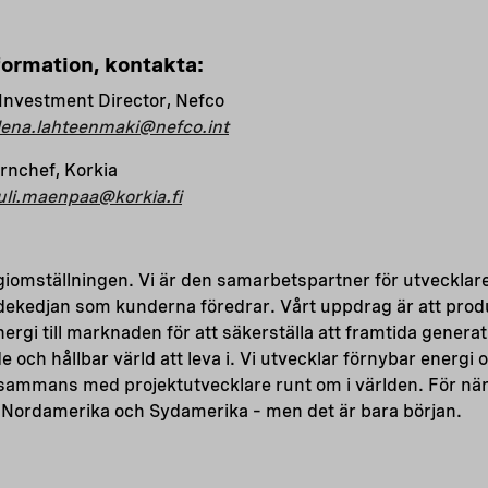
nformation, kontakta:
Investment Director, Nefco
lena.lahteenmaki@nefco.int
rnchef, Korkia
uli.maenpaa@korkia.fi
giomställningen. Vi är den samarbetspartner för utvecklar
ärdekedjan som kunderna föredrar. Vårt uppdrag är att pr
rgi till marknaden för att säkerställa att framtida generat
och hållbar värld att leva i. Vi utvecklar förnybar energi o
llsammans med projektutvecklare runt om i världen. För nä
 Nordamerika och Sydamerika – men det är bara början.