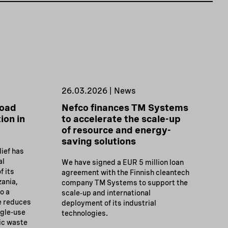
26.03.2026 | News
road
Nefco finances TM Systems
ion in
to accelerate the scale-up
of resource and energy-
saving solutions
ief has
al
We have signed a EUR 5 million loan
f its
agreement with the Finnish cleantech
zania,
company TM Systems to support the
to a
scale‑up and international
e reduces
deployment of its industrial
gle-use
technologies.
ic waste