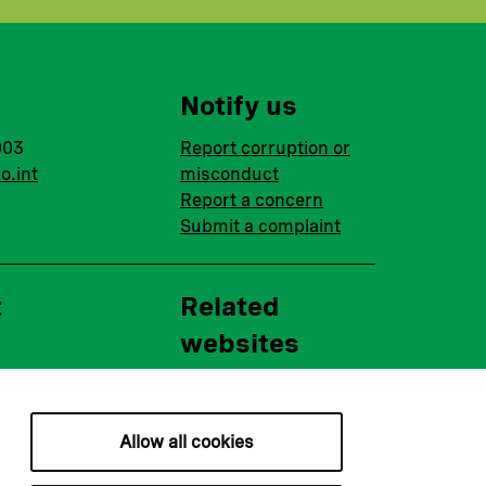
Notify us
003
Report corruption or
o.int
misconduct
Report a concern
Submit a complaint
t
Related
websites
Nopef
BGFA
MCFA
Allow all cookies