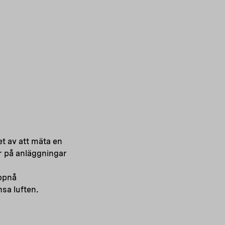
et av att mäta en
r på anläggningar
uppnå
nsa luften.