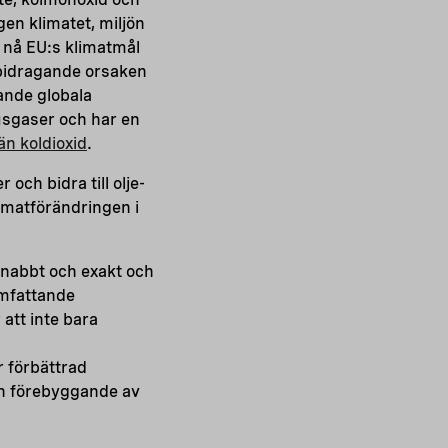
gen klimatet, miljön
t nå EU:s klimatmål
 bidragande orsaken
rande globala
usgaser och har en
än koldioxid
.
 och bidra till olje-
imatförändringen i
snabbt och exakt och
omfattande
 att inte bara
a
r förbättrad
ch förebyggande av