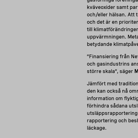
kväveoxider samt parti
och/eller hälsan. Att
och det är en priorite
till klimatförändringe
uppvärmningen. Metan 
betydande klimatpåve
”Finansiering från Nefc
och gasindustrins an
större skala”, säger
M
Jämfört med traditio
den kan också nå områ
information om flyktig
förhindra sådana utsl
utsläppsrapporteringe
rapportering och besl
läckage.