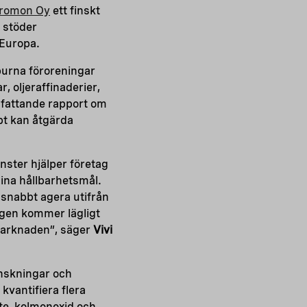
romon Oy
ett finskt
 stöder
 Europa.
tburna föroreningar
 oljeraffinaderier,
mfattande rapport om
bbt kan åtgärda
nster hjälper företag
sina hållbarhetsmål.
 snabbt agera utifrån
ngen kommer lägligt
marknaden”, säger
Vivi
inskningar och
kvantifiera flera
äte, kolmonoxid och