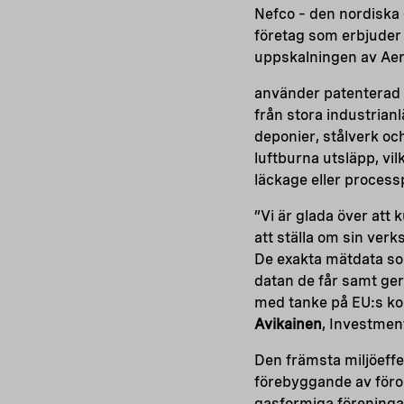
Nefco – den nordiska g
företag som erbjuder 
uppskalningen av Aer
använder patenterad t
från stora industrian
deponier, stålverk o
luftburna utsläpp, vi
läckage eller process
”Vi är glada över att
att ställa om sin ver
De exakta mätdata som
datan de får samt ge
med tanke på EU:s ko
Avikainen
, Investmen
Den främsta miljöeff
förebyggande av föror
gasformiga föreningar