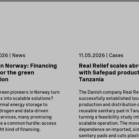
026 | News
11.05.2026 | Cases
in Norway: Financing
Real Relief scales ab
or the green
with Safepad product
tion
Tanzania
reen pioneers in Norway turn
The Danish company Real Rel
s into scalable solutions?
successfully established loc
rmal energy storage to
production and distribution o
drogen and data-driven
reusable sanitary pad in Tan
 services, many promising
turning a feasibility study in
e a common hurdle: access
scalable operation. The mov
ght kind of financing.
dependence on imported, sin
sanitary pads and cuts plast