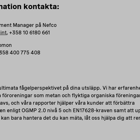
mation kontakta:
stment Manager på Nefco
int
, +358 10 6180 661
romon
+358 400 775 408
ltimata fågelperspektivet på dina utsläpp. Vi har erfarenh
a föroreningar som metan och flyktiga organiska föreninga
havs, och våra rapporter hjälper våra kunder att förbättra
en enligt OGMP 2.0 nivå 5 och EN17628-kraven samt att 
kan bara hantera det du kan mäta, låt oss hjälpa dig att re