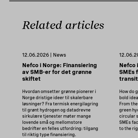
Related articles
12.06.2026 | News
12.06.2
Nefco i Norge: Finansiering
Nefco 
av SMB-er for det grønne
SMEs f
skiftet
transi
Hvordan omsetter grønne pionerer i
How do g
Norge dristige ideer til skalerbare
bold idea
løsninger? Fra termisk energilagring
From the
til grønt hydrogen og datadrevne
green hy
sirkulære tjenester møter mange
circular
lovende små og mellomstore
SMEs fac
bedrifter en felles utfordring: tilgang
to the ri
til riktig type finansiering.