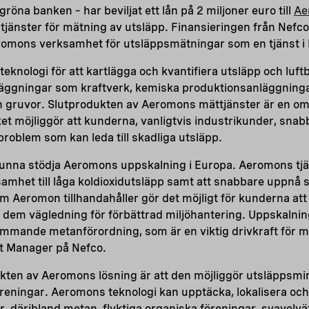
röna banken – har beviljat ett lån på 2 miljoner euro till
Ae
tjänster för mätning av utsläpp. Finansieringen från Nefco
omons verksamhet för utsläppsmätningar som en tjänst i
eknologi för att kartlägga och kvantifiera utsläpp och luf
läggningar som kraftverk, kemiska produktionsanläggningar,
ch gruvor. Slutprodukten av Aeromons mättjänster är en o
lket möjliggör att kunderna, vanligtvis industrikunder, sna
problem som kan leda till skadliga utsläpp.
 kunna stödja Aeromons uppskalning i Europa. Aeromons tjä
ksamhet till låga koldioxidutsläpp samt att snabbare uppnå 
 Aeromon tillhandahåller gör det möjligt för kunderna att
r dem vägledning för förbättrad miljöhantering. Uppskalni
mmande metanförordning, som är en viktig drivkraft för 
t Manager på Nefco.
ekten av Aeromons lösning är att den möjliggör utsläppsm
eningar. Aeromons teknologi kan upptäcka, lokalisera och 
, däribland metan, flyktiga organiska föreningar, svavelv