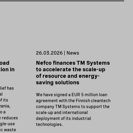
26.03.2026 | News
road
Nefco finances TM Systems
ion in
to accelerate the scale-up
of resource and energy-
saving solutions
ief has
al
We have signed a EUR 5 million loan
f its
agreement with the Finnish cleantech
zania,
company TM Systems to support the
to a
scale‑up and international
e reduces
deployment of its industrial
gle-use
technologies.
ic waste