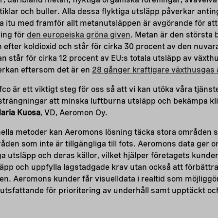
klar och buller. Alla dessa flyktiga utsläpp påverkar antin
 ta itu med framför allt metanutsläppen är avgörande för at
ring för
den europeiska gröna given
. Metan är den största
n efter koldioxid och står för cirka 30 procent av den nuva
står för cirka 12 procent av EU:s totala utsläpp av växth
rkan eftersom det är en
28 gånger kraftigare växthusgas 
o är ett viktigt steg för oss så att vi kan utöka våra tjänster
strängningar att minska luftburna utsläpp och bekämpa kl
aria Kuosa
, VD, Aeromon Oy.
nella metoder kan Aeromons lösning täcka stora områden 
den som inte är tillgängliga till fots. Aeromons data ger 
a utsläpp och deras källor, vilket hjälper företagets kunder
äpp och uppfylla lagstadgade krav utan också att förbättr
n. Aeromons kunder får visuelldata i realtid som möjliggö
utsfattande för prioritering av underhåll samt upptäckt o