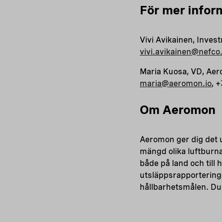
För mer infor
Vivi Avikainen, Inve
vivi.avikainen@nefco.
Maria Kuosa, VD, Ae
maria@aeromon.io
, 
Om Aeromon
Aeromon ger dig det u
mängd olika luftburn
både på land och till 
utsläppsrapportering
hållbarhetsmålen. Du 