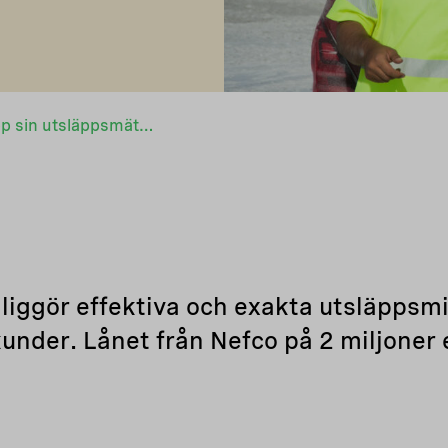
Aeromon skalar upp sin utsläppsmätningstjänst med finansiering från Nefco
iggör effektiva och exakta utsläpps
 kunder. Lånet från Nefco på 2 miljoner