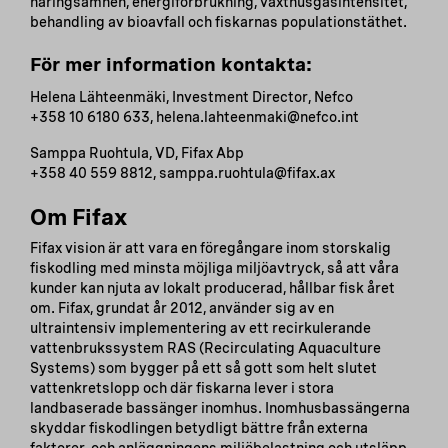
näringsämnen, energiförbrukning, växthusgasintensitet,
behandling av bioavfall och fiskarnas populationstäthet.
För mer information kontakta:
Helena Lähteenmäki, Investment Director, Nefco
+358 10 6180 633, helena.lahteenmaki@nefco.int
Samppa Ruohtula, VD, Fifax Abp
+358 40 559 8812, samppa.ruohtula@fifax.ax
Om Fifax
Fifax vision är att vara en föregångare inom storskalig
fiskodling med minsta möjliga miljöavtryck, så att våra
kunder kan njuta av lokalt producerad, hållbar fisk året
om. Fifax, grundat år 2012, använder sig av en
ultraintensiv implementering av ett recirkulerande
vattenbrukssystem RAS (Recirculating Aquaculture
Systems) som bygger på ett så gott som helt slutet
vattenkretslopp och där fiskarna lever i stora
landbaserade bassänger inomhus. Inomhusbassängerna
skyddar fiskodlingen betydligt bättre från externa
faktorer, och anläggningens miljöbelastning och utsläpp