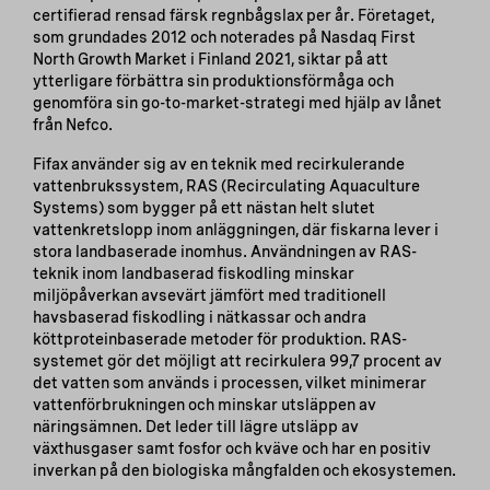
certifierad rensad färsk regnbågslax per år. Företaget,
som grundades 2012 och noterades på Nasdaq First
North Growth Market i Finland 2021, siktar på att
ytterligare förbättra sin produktionsförmåga och
genomföra sin go-to-market-strategi med hjälp av lånet
från Nefco.
Fifax använder sig av en teknik med recirkulerande
vattenbrukssystem, RAS (Recirculating Aquaculture
Systems) som bygger på ett nästan helt slutet
vattenkretslopp inom anläggningen, där fiskarna lever i
stora landbaserade inomhus. Användningen av RAS-
teknik inom landbaserad fiskodling minskar
miljöpåverkan avsevärt jämfört med traditionell
havsbaserad fiskodling i nätkassar och andra
köttproteinbaserade metoder för produktion. RAS-
systemet gör det möjligt att recirkulera 99,7 procent av
det vatten som används i processen, vilket minimerar
vattenförbrukningen och minskar utsläppen av
näringsämnen. Det leder till lägre utsläpp av
växthusgaser samt fosfor och kväve och har en positiv
inverkan på den biologiska mångfalden och ekosystemen.