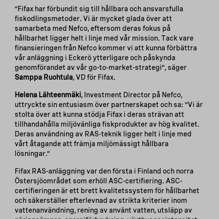
”Fifax har förbundit sig till hållbara och ansvarsfulla
fiskodlingsmetoder. Vi är mycket glada över att
samarbeta med Nefco, eftersom deras fokus på
hållbarhet ligger helt i linje med vår mission. Tack vare
finansieringen från Nefco kommer vi att kunna förbättra
vår anläggning i Eckerö ytterligare och påskynda
genomförandet av vår go-to-market-strategi”, säger
Samppa Ruohtula
, VD för Fifax.
Helena Lähteenmäki
, Investment Director på Nefco,
uttryckte sin entusiasm över partnerskapet och sa: ”Vi är
stolta över att kunna stödja Fifax i deras strävan att
tillhandahålla miljövänliga fiskprodukter av hög kvalitet.
Deras användning av RAS-teknik ligger helt i linje med
vårt åtagande att främja miljömässigt hållbara
lösningar.”
Fifax RAS-anläggning var den första i Finland och norra
Östersjöområdet som erhöll ASC-certifiering. ASC-
certifieringen är ett brett kvalitetssystem för hållbarhet
och säkerställer efterlevnad av strikta kriterier inom
vattenanvändning, rening av använt vatten, utsläpp av