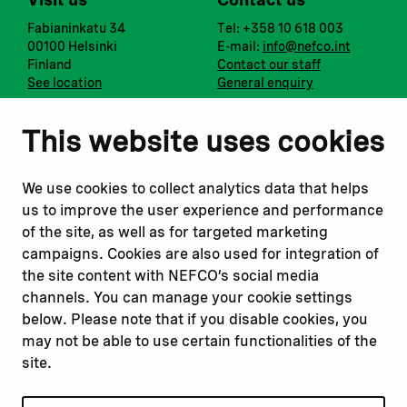
Fabianinkatu 34
Tel: +358 10 618 003
00100 Helsinki
E-mail:
info@nefco.int
Finland
Contact our staff
See location
General enquiry
Notify us
Follow us
This website uses cookies
Report corruption or
Linkedin
misconduct
Facebook
We use cookies to collect analytics data that helps
Report a concern
Instagram
us to improve the user experience and performance
Submit a complaint
Youtube
of the site, as well as for targeted marketing
campaigns. Cookies are also used for integration of
the site content with NEFCO’s social media
Read about
Related websites
channels. You can manage your cookie settings
Our financing
Nopef
below. Please note that if you disable cookies, you
Our projects
BGFA
may not be able to use certain functionalities of the
Our impact
MCFA
site.
Our workplace