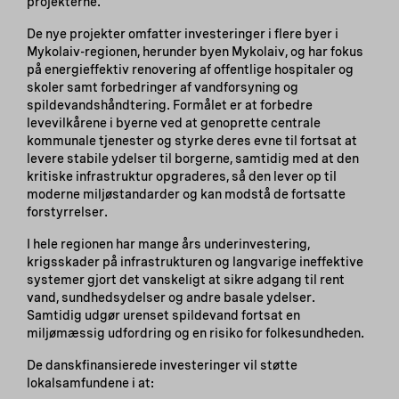
projekterne.
De nye projekter omfatter investeringer i flere byer i
Mykolaiv-regionen, herunder byen Mykolaiv, og har fokus
på energieffektiv renovering af offentlige hospitaler og
skoler samt forbedringer af vandforsyning og
spildevandshåndtering. Formålet er at forbedre
levevilkårene i byerne ved at genoprette centrale
kommunale tjenester og styrke deres evne til fortsat at
levere stabile ydelser til borgerne, samtidig med at den
kritiske infrastruktur opgraderes, så den lever op til
moderne miljøstandarder og kan modstå de fortsatte
forstyrrelser.
I hele regionen har mange års underinvestering,
krigsskader på infrastrukturen og langvarige ineffektive
systemer gjort det vanskeligt at sikre adgang til rent
vand, sundhedsydelser og andre basale ydelser.
Samtidig udgør urenset spildevand fortsat en
miljømæssig udfordring og en risiko for folkesundheden.
De danskfinansierede investeringer vil støtte
lokalsamfundene i at: