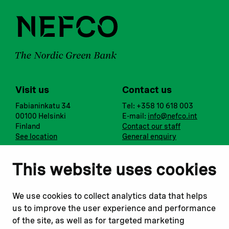
Visit us
Contact us
Fabianinkatu 34
Tel: +358 10 618 003
00100 Helsinki
E-mail:
info@nefco.int
Finland
Contact our staff
See location
General enquiry
Notify us
Follow us
This website uses cookies
Report corruption or
Linkedin
misconduct
Facebook
We use cookies to collect analytics data that helps
Report a concern
Instagram
us to improve the user experience and performance
Submit a complaint
Youtube
of the site, as well as for targeted marketing