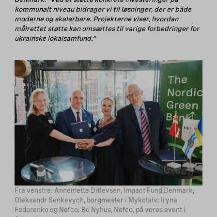
kommunalt niveau bidrager vi til løsninger, der er både
moderne og skalerbare. Projekterne viser, hvordan
målrettet støtte kan omsættes til varige forbedringer for
ukrainske lokalsamfund.”
Fra venstre: Annemette Ditlevsen, Impact Fund Denmark;
Oleksandr Senkevych, borgmester i Mykolaiv; Iryna
Fedorenko og Nefco; Bo Nyhus, Nefco, på vores event i