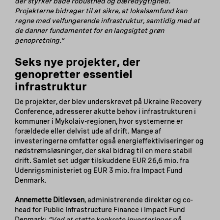
der styrker både robusthed og bæredygtighed.
Projekterne bidrager til at sikre, at lokalsamfund kan
regne med velfungerende infrastruktur, samtidig med at
de danner fundamentet for en langsigtet grøn
genopretning.”
Seks nye projekter, der
genopretter essentiel
infrastruktur
De projekter, der blev underskrevet på Ukraine Recovery
Conference, adresserer akutte behov i infrastrukturen i
kommuner i Mykolaiv-regionen, hvor systemerne er
forældede eller delvist ude af drift. Mange af
investeringerne omfatter også energieffektiviseringer og
nødstrømsløsninger, der skal bidrag til en mere stabil
drift. Samlet set udgør tilskuddene EUR 26,6 mio. fra
Udenrigsministeriet og EUR 3 mio. fra Impact Fund
Denmark.
Annemette Ditlevsen
, administrerende direktør og co-
head for Public Infrastructure Finance i Impact Fund
Denmark:
“Ved at støtte konkrete investeringer på