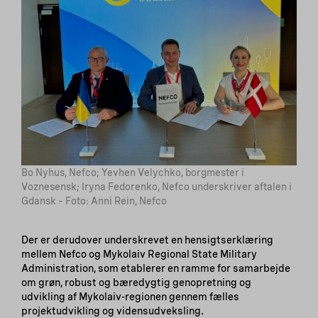
Bo Nyhus, Nefco; Yevhen Velychko, borgmester i
Voznesensk; Iryna Fedorenko, Nefco underskriver aftalen i
Gdansk – Foto: Anni Rein, Nefco
Der er derudover underskrevet en hensigtserklæring
mellem Nefco og Mykolaiv Regional State Military
Administration, som etablerer en ramme for samarbejde
om grøn, robust og bæredygtig genopretning og
udvikling af Mykolaiv-regionen gennem fælles
projektudvikling og vidensudveksling.