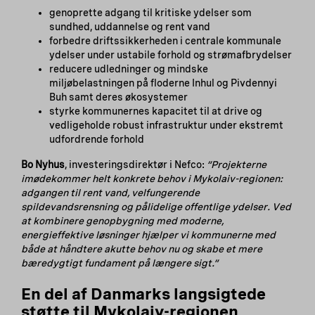
genoprette adgang til kritiske ydelser som
sundhed, uddannelse og rent vand
forbedre driftssikkerheden i centrale kommunale
ydelser under ustabile forhold og strømafbrydelser
reducere udledninger og mindske
miljøbelastningen på floderne Inhul og Pivdennyi
Buh samt deres økosystemer
styrke kommunernes kapacitet til at drive og
vedligeholde robust infrastruktur under ekstremt
udfordrende forhold
Bo Nyhus
, investeringsdirektør i Nefco:
“Projekterne
imødekommer helt konkrete behov i Mykolaiv-regionen:
adgangen til rent vand, velfungerende
spildevandsrensning og pålidelige offentlige ydelser. Ved
at kombinere genopbygning med moderne,
energieffektive løsninger hjælper vi kommunerne med
både at håndtere akutte behov nu og skabe et mere
bæredygtigt fundament på længere sigt.”
En del af Danmarks langsigtede
støtte til Mykolaiv-regionen