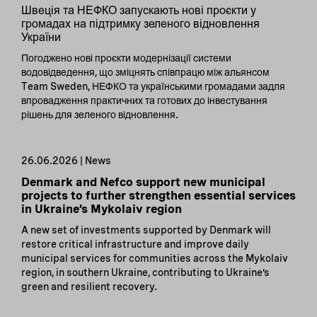
Швеція та НЕФКО запускають нові проєкти у
громадах на підтримку зеленого відновлення
України
Погоджено нові проєкти модернізації системи
водовідведення, що зміцнять співпрацю між альянсом
Team Sweden, НЕФКО та українськими громадами задля
впровадження практичних та готових до інвестування
рішень для зеленого відновлення.
26.06.2026 | News
Denmark and Nefco support new municipal
projects to further strengthen essential services
in Ukraine’s Mykolaiv region
A new set of investments supported by Denmark will
restore critical infrastructure and improve daily
municipal services for communities across the Mykolaiv
region, in southern Ukraine, contributing to Ukraine’s
green and resilient recovery.