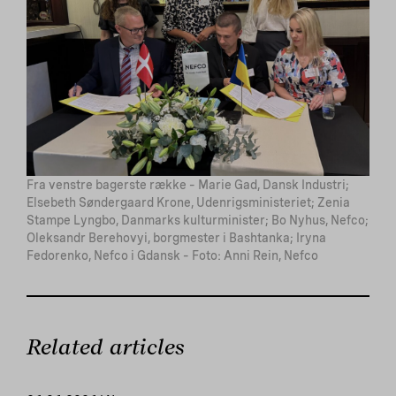
Fra venstre bagerste række – Marie Gad, Dansk Industri;
Elsebeth Søndergaard Krone, Udenrigsministeriet; Zenia
Stampe Lyngbo, Danmarks kulturminister; Bo Nyhus, Nefco;
Oleksandr Berehovyi, borgmester i Bashtanka; Iryna
Fedorenko, Nefco i Gdansk – Foto: Anni Rein, Nefco
Related articles