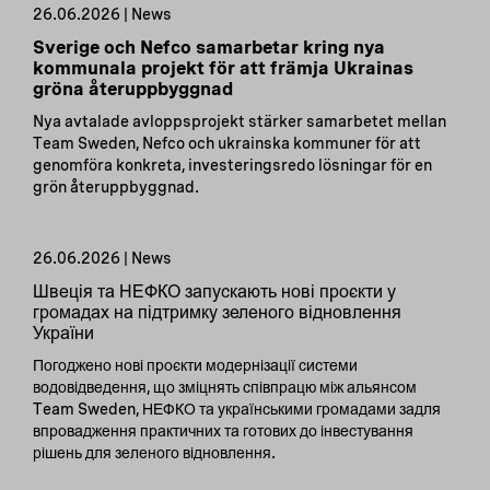
26.06.2026 | News
Sverige och Nefco samarbetar kring nya
kommunala projekt för att främja Ukrainas
gröna återuppbyggnad
Nya avtalade avloppsprojekt stärker samarbetet mellan
Team Sweden, Nefco och ukrainska kommuner för att
genomföra konkreta, investeringsredo lösningar för en
grön återuppbyggnad.
26.06.2026 | News
Швеція та НЕФКО запускають нові проєкти у
громадах на підтримку зеленого відновлення
України
Погоджено нові проєкти модернізації системи
водовідведення, що зміцнять співпрацю між альянсом
Team Sweden, НЕФКО та українськими громадами задля
впровадження практичних та готових до інвестування
рішень для зеленого відновлення.