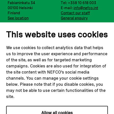
Fabianinkatu 34
Tel: +358 10 618 003
00100 Helsinki
E-mail:
info@nefco.int
Finland
Contact our staff
See location
General enquiry
Notify us
Follow us
This website uses cookies
Report corruption or
Linkedin
misconduct
Facebook
We use cookies to collect analytics data that helps
Report a concern
Instagram
us to improve the user experience and performance
Submit a complaint
Youtube
of the site, as well as for targeted marketing
campaigns. Cookies are also used for integration of
the site content with NEFCO’s social media
Read about
Related websites
channels. You can manage your cookie settings
Our financing
Nopef
below. Please note that if you disable cookies, you
Our projects
BGFA
may not be able to use certain functionalities of the
Our impact
MCFA
site.
Our workplace
Allow all cookies