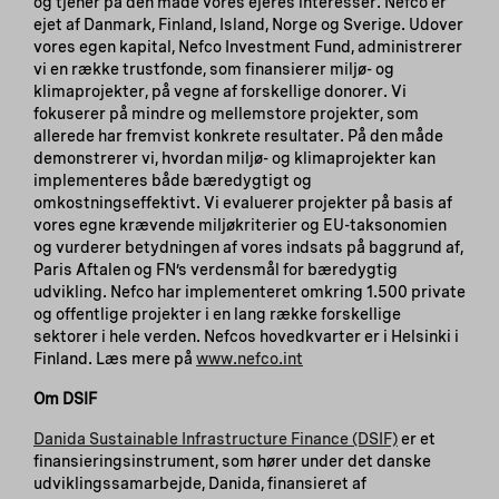
og tjener på den måde vores ejeres interesser. Nefco er
ejet af Danmark, Finland, Island, Norge og Sverige. Udover
vores egen kapital, Nefco Investment Fund, administrerer
vi en række trustfonde, som finansierer miljø- og
klimaprojekter, på vegne af forskellige donorer. Vi
fokuserer på mindre og mellemstore projekter, som
allerede har fremvist konkrete resultater. På den måde
demonstrerer vi, hvordan miljø- og klimaprojekter kan
implementeres både bæredygtigt og
omkostningseffektivt. Vi evaluerer projekter på basis af
vores egne krævende miljøkriterier og EU-taksonomien
og vurderer betydningen af vores indsats på baggrund af,
Paris Aftalen og FN’s verdensmål for bæredygtig
udvikling. Nefco har implementeret omkring 1.500 private
og offentlige projekter i en lang række forskellige
sektorer i hele verden. Nefcos hovedkvarter er i Helsinki i
Finland. Læs mere på
www.nefco.int
Om DSIF
Danida Sustainable Infrastructure Finance (DSIF)
er et
finansieringsinstrument, som hører under det danske
udviklingssamarbejde, Danida, finansieret af