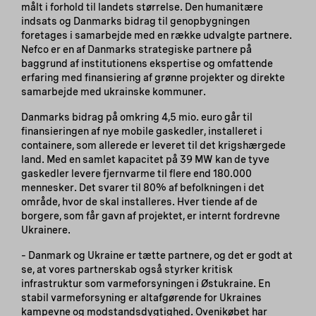
målt i forhold til landets størrelse. Den humanitære
indsats og Danmarks bidrag til genopbygningen
foretages i samarbejde med en række udvalgte partnere.
Nefco er en af Danmarks strategiske partnere på
baggrund af institutionens ekspertise og omfattende
erfaring med finansiering af grønne projekter og direkte
samarbejde med ukrainske kommuner.
Danmarks bidrag på omkring 4,5 mio. euro går til
finansieringen af nye mobile gaskedler, installeret i
containere, som allerede er leveret til det krigshærgede
land. Med en samlet kapacitet på 39 MW kan de tyve
gaskedler levere fjernvarme til flere end 180.000
mennesker. Det svarer til 80% af befolkningen i det
område, hvor de skal installeres. Hver tiende af de
borgere, som får gavn af projektet, er internt fordrevne
Ukrainere.
– Danmark og Ukraine er tætte partnere, og det er godt at
se, at vores partnerskab også styrker kritisk
infrastruktur som varmeforsyningen i Østukraine. En
stabil varmeforsyning er altafgørende for Ukraines
kampevne og modstandsdygtighed. Ovenikøbet har