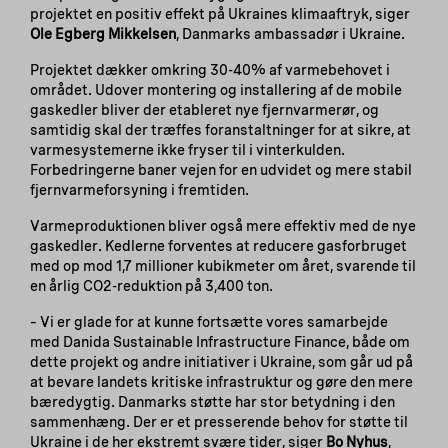
projektet en positiv effekt på Ukraines klimaaftryk, siger
Ole Egberg Mikkelsen
, Danmarks ambassadør i Ukraine.
Projektet dækker omkring 30-40% af varmebehovet i
området. Udover montering og installering af de mobile
gaskedler bliver der etableret nye fjernvarmerør, og
samtidig skal der træffes foranstaltninger for at sikre, at
varmesystemerne ikke fryser til i vinterkulden.
Forbedringerne baner vejen for en udvidet og mere stabil
fjernvarmeforsyning i fremtiden.
Varmeproduktionen bliver også mere effektiv med de nye
gaskedler. Kedlerne forventes at reducere gasforbruget
med op mod 1,7 millioner kubikmeter om året, svarende til
en årlig CO2-reduktion på 3,400 ton.
– Vi er glade for at kunne fortsætte vores samarbejde
med Danida Sustainable Infrastructure Finance, både om
dette projekt og andre initiativer i Ukraine, som går ud på
at bevare landets kritiske infrastruktur og gøre den mere
bæredygtig. Danmarks støtte har stor betydning i den
sammenhæng. Der er et presserende behov for støtte til
Ukraine i de her ekstremt svære tider, siger
Bo Nyhus
,