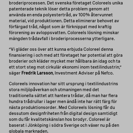
broderiprocessen. Det svenska företaget Coloreels unika
patenterade teknik löser detta problem genom att
använda en enda polyestertråd, av 100% återvunnet
material, vid produktionen. Detta eliminerar behovet av
förfärgad tråd, något som är förknippat med kraftig
förorening av avloppsvatten. Coloreels lösning minskar
mängden trådavfall i broderiprocesserna ytterligare.
”Vi gläder oss över att kunna erbjuda Coloreel denna
finansiering i och med att företaget har potential att göra
broderier och kläder mycket mer hållbara än idag och ta
ett stort steg mot cirkulär ekonomi inom textilindustrin,”
säger
Fredrik Larsson
, Investment Adviser på Nefco.
Coloreels innovation har sitt ursprung i textilindustrins
stora miljöpåverkan och utmaningen med det
traditionella sättet att hantera trådar, då man har flera
hundra trådrullar i lager men ändå inte har rätt färg för
nästa produktionsorder. Med Coloreels lösning får du
dessutom designfriheten från digital design samtidigt
som du får kvalitetskänslan hos brodyr. Coloreel är
baserat i Jönköping i södra Sverige och växer nu på den
globala marknaden.