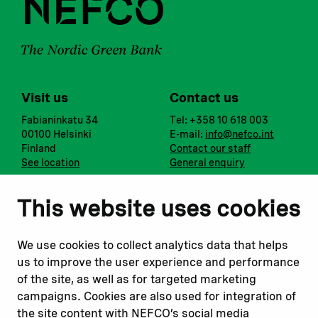
Visit us
Contact us
Fabianinkatu 34
Tel: +358 10 618 003
00100 Helsinki
E-mail:
info@nefco.int
Finland
Contact our staff
See location
General enquiry
Notify us
Follow us
This website uses cookies
Report corruption or
Linkedin
misconduct
Facebook
We use cookies to collect analytics data that helps
Report a concern
Instagram
us to improve the user experience and performance
Submit a complaint
Youtube
of the site, as well as for targeted marketing
campaigns. Cookies are also used for integration of
the site content with NEFCO’s social media