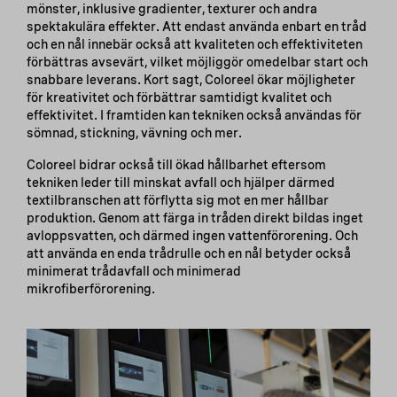
mönster, inklusive gradienter, texturer och andra
spektakulära effekter. Att endast använda enbart en tråd
och en nål innebär också att kvaliteten och effektiviteten
förbättras avsevärt, vilket möjliggör omedelbar start och
snabbare leverans. Kort sagt, Coloreel ökar möjligheter
för kreativitet och förbättrar samtidigt kvalitet och
effektivitet. I framtiden kan tekniken också användas för
sömnad, stickning, vävning och mer.
Coloreel bidrar också till ökad hållbarhet eftersom
tekniken leder till minskat avfall och hjälper därmed
textilbranschen att förflytta sig mot en mer hållbar
produktion. Genom att färga in tråden direkt bildas inget
avloppsvatten, och därmed ingen vattenförorening. Och
att använda en enda trådrulle och en nål betyder också
minimerat trådavfall och minimerad
mikrofiberförorening.