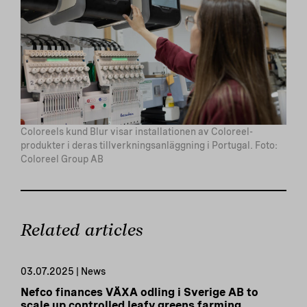
Coloreels kund Blur visar installationen av Coloreel-
produkter i deras tillverkningsanläggning i Portugal. Foto:
Coloreel Group AB
Related articles
03.07.2025 | News
Nefco finances VÄXA odling i Sverige AB to
scale up controlled leafy greens farming