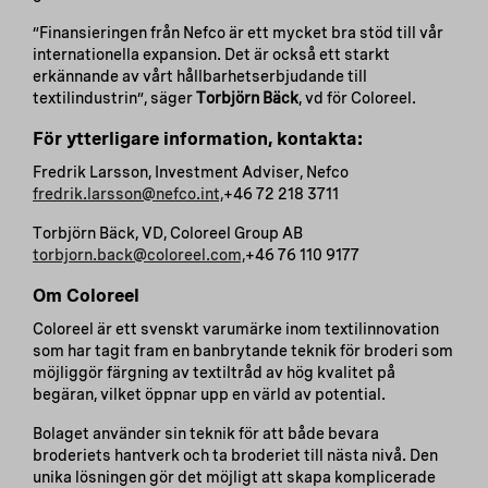
”Finansieringen från Nefco är ett mycket bra stöd till vår
internationella expansion. Det är också ett starkt
erkännande av vårt hållbarhetserbjudande till
textilindustrin”, säger
Torbjörn Bäck
, vd för Coloreel.
För ytterligare information, kontakta:
Fredrik Larsson, Investment Adviser, Nefco
fredrik.larsson@nefco.int,
+46 72 218 3711
Torbjörn Bäck, VD, Coloreel Group AB
torbjorn.back@coloreel.com,
+46 76 110 9177
Om Coloreel
Coloreel är ett svenskt varumärke inom textilinnovation
som har tagit fram en banbrytande teknik för broderi som
möjliggör färgning av textiltråd av hög kvalitet på
begäran, vilket öppnar upp en värld av potential.
Bolaget använder sin teknik för att både bevara
broderiets hantverk och ta broderiet till nästa nivå. Den
unika lösningen gör det möjligt att skapa komplicerade