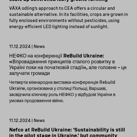
VÄXA odling’s approach to CEA offers a circular and
sustainable alternative. In its facilities, crops are grown in
fully enclosed environments without pesticides, using
energy-efficient LED lighting instead of sunlight.
11.12.2024 | News
НЕФКО на конференції ReBuild Ukraine:
«Впровадження принципів сталого розвитку в
Україні поки на початковій стадії», але головне – це
залучати громади
Четверта міжнародна виставка-конференція Rebuild
Ukraine, організована у столиці Польщі, Варшаві,
засвідчила ключову роль НЕФКО у відбудові України в
умовах продовження війни.
11.12.2024 | News
Nefco at ReBuild Ukraine: ‘Sustainability is still
in the pilot stage in Ukraine,’ but community