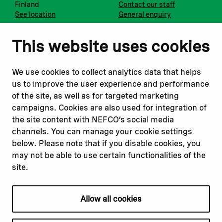
Finland
Contact our staff
See location
General enquiry
Notify us
Follow us
This website uses cookies
Report corruption or
Linkedin
misconduct
Facebook
We use cookies to collect analytics data that helps
Report a concern
Instagram
us to improve the user experience and performance
Submit a complaint
Youtube
of the site, as well as for targeted marketing
campaigns. Cookies are also used for integration of
the site content with NEFCO’s social media
Read about
Related websites
channels. You can manage your cookie settings
Our financing
Nopef
below. Please note that if you disable cookies, you
Our projects
BGFA
may not be able to use certain functionalities of the
Our impact
MCFA
site.
Our workplace
Allow all cookies
Privacy policy