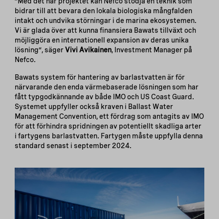
”Med det här projektet kan Nefco stödja en teknik som
bidrar till att bevara den lokala biologiska mångfalden
intakt och undvika störningar i de marina ekosystemen.
Vi är glada över att kunna finansiera Bawats tillväxt och
möjliggöra en internationell expansion av deras unika
lösning”, säger
Vivi Avikainen
, Investment Manager på
Nefco.
Bawats system för hantering av barlastvatten är för
närvarande den enda värmebaserade lösningen som har
fått typgodkännande av både IMO och US Coast Guard.
Systemet uppfyller också kraven i Ballast Water
Management Convention, ett fördrag som antagits av IMO
för att förhindra spridningen av potentiellt skadliga arter
i fartygens barlastvatten. Fartygen måste uppfylla denna
standard senast i september 2024.