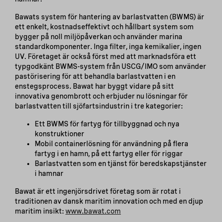
Bawats system för hantering av barlastvatten (BWMS) är
ett enkelt, kostnadseffektivt och hållbart system som
bygger på noll miljöpåverkan och använder marina
standardkomponenter. Inga filter, inga kemikalier, ingen
UV. Företaget är också först med att marknadsföra ett
typgodkänt BWMS-system från USCG/IMO som använder
pastörisering för att behandla barlastvatten i en
enstegsprocess. Bawat har byggt vidare på sitt
innovativa genombrott och erbjuder nu lösningar för
barlastvatten till sjöfartsindustrin i tre kategorier:
Ett BWMS för fartyg för tillbyggnad och nya
konstruktioner
Mobil containerlösning för användning på flera
fartyg i en hamn, på ett fartyg eller för riggar
Barlastvatten som en tjänst för beredskapstjänster
i hamnar
Bawat är ett ingenjörsdrivet företag som är rotat i
traditionen av dansk maritim innovation och med en djup
maritim insikt:
www.bawat.com