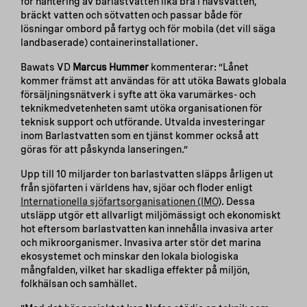
för hantering av barlastvatten lika bra i havsvatten,
bräckt vatten och sötvatten och passar både för
lösningar ombord på fartyg och för mobila (det vill säga
landbaserade) containerinstallationer.
Bawats VD
Marcus Hummer
kommenterar: ”Lånet
kommer främst att användas för att utöka Bawats globala
försäljningsnätverk i syfte att öka varumärkes- och
teknikmedvetenheten samt utöka organisationen för
teknisk support och utförande. Utvalda investeringar
inom Barlastvatten som en tjänst kommer också att
göras för att påskynda lanseringen.”
Upp till 10 miljarder ton barlastvatten släpps årligen ut
från sjöfarten i världens hav, sjöar och floder enligt
Internationella sjöfartsorganisationen (IMO
). Dessa
utsläpp utgör ett allvarligt miljömässigt och ekonomiskt
hot eftersom barlastvatten kan innehålla invasiva arter
och mikroorganismer. Invasiva arter stör det marina
ekosystemet och minskar den lokala biologiska
mångfalden, vilket har skadliga effekter på miljön,
folkhälsan och samhället.