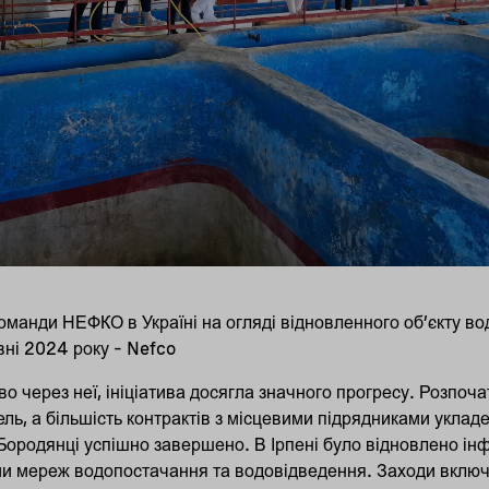
оманди НЕФКО в Україні на огляді відновленного об’єкту в
вні 2024 року – Nefco
во через неї, ініціатива досягла значного прогресу. Розпо
ль, а більшість контрактів з місцевими підрядниками укладе
а Бородянці успішно завершено. В Ірпені було відновлено і
ми мереж водопостачання та водовідведення. Заходи вклю