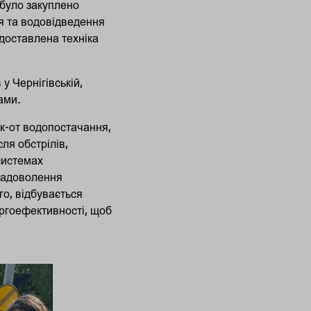
 було закуплено
ня та водовідведення
доставлена техніка
у Чернігівській,
ами.
як-от водопостачання,
ля обстрілів,
системах
 задоволення
го, відбувається
ргоефективності, щоб