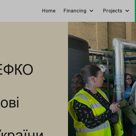
Home
Financing
Projects
НЕФКО
ові
країни