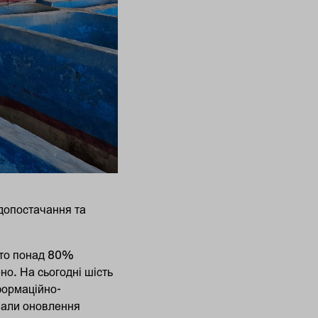
одопостачання та
чато понад 80%
но. На сьогодні шість
нформаційно-
чали оновлення