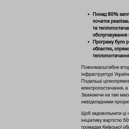
Понад 80% запла
початок реалізац
та теплопостача
обслуговування 
Програму було ро
областях, спрям
теплопостачанн
Повномасштабне вторг
інфраструктурі Україн
Подальші цілеспрямов
електропостачання, а 
Зважаючи на такі масш
невідкладними пріори
Щоб задовольнити ці 
ініціативу вартістю 5
громадах Київської об