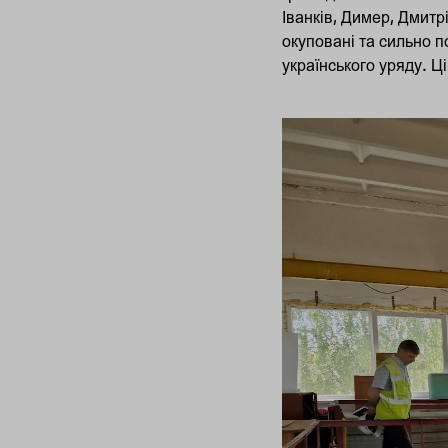
Іванків, Димер, Дмитр
окуповані та сильно 
українського уряду. Ц