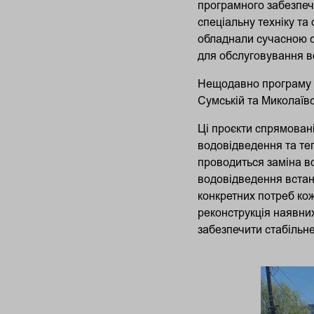
програмного забезпече
спеціальну техніку та
обладнали сучасною с
для обслуговування в
Нещодавно програму бу
Сумській та Миколаївс
Ці проєкти спрямован
водовідведення та теп
проводиться заміна в
водовідведення встан
конкретних потреб кож
реконструкція наявни
забезпечити стабільн