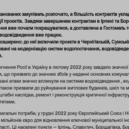
нованих закупівель розпочато, а більшість контрактів укл
ії проєктів. Завдяки завершеним контрактам в Ірпені та Бо
ння вже почали покращуватися, а
доставлена в Гостомель т
водовідведення вже працює.
зширено: до неї включили проєкти в Чернігівській, Сумські
овані на модернізацію систем водопостачання, водовідведе
я.
нення Росії в Україну в лютому 2022 року завдало значної
и, що призвело до значних збоїв у наданні основних комуна
ані атаки значно вплинули на системи водовідведення , вод
також призвели до руйнування житлових будинків, шкіл та 
табні наслідки, ремонт і реконструкція критичної інфрастр
тетами.
нагальні потреби, у грудні 2022 року Європейський Союз і
0 мільйонів євро для відновлення ключової муніципальної ін
ласті. Ці населені пункти — Ірпінь, Славутич, Борщагівка, Б