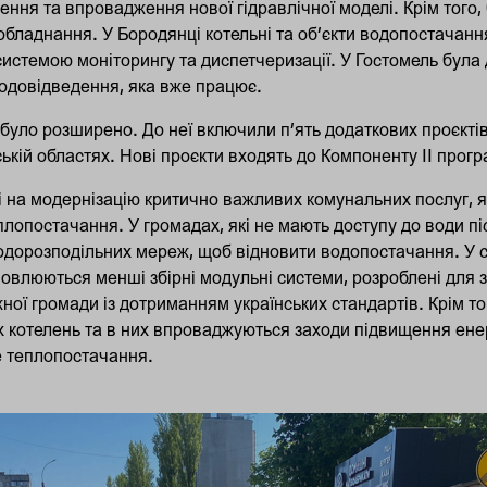
ння та впровадження нової гідравлічної моделі. Крім того,
 обладнання. У Бородянці котельні та об’єкти водопостачан
истемою моніторингу та диспетчеризації. У Гостомель була 
одовідведення, яка вже працює.
ло розширено. До неї включили п’ять додаткових проєктів 
ькій областях. Нові проєкти входять до Компоненту II прогр
і на модернізацію критично важливих комунальних послуг, 
лопостачання. У громадах, які не мають доступу до води піс
одорозподільних мереж, щоб відновити водопостачання. У 
овлюються менші збірні модульні системи, розроблені для
ної громади із дотриманням українських стандартів. Крім то
х котелень та в них впроваджуються заходи підвищення ене
е теплопостачання.