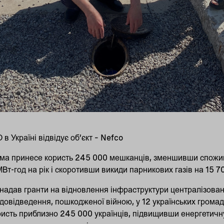
 Україні відвідує об’єкт – Nefco
ама принесе користь 245 000 мешканців, зменшивши спожив
Вт-год на рік і скоротивши викиди парникових газів на 15 7
адав гранти на відновлення інфраструктури централізован
овідведення, пошкодженої війною, у 12 українських громад
ристь приблизно 245 000 українців, підвищивши енергетичн