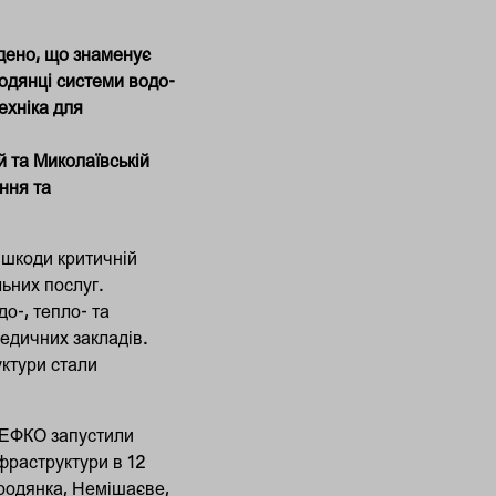
адено, що знаменує
родянці системи водо-
ехніка для
й та Миколаївській
ння та
 шкоди критичній
льних послуг.
о-, тепло- та
медичних закладів.
уктури стали
 НЕФКО запустили
фраструктури в 12
ородянка, Немішаєве,