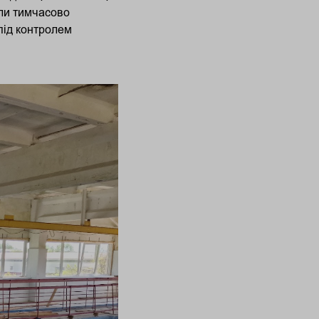
ули тимчасово
під контролем