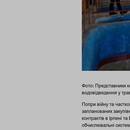
Фото: Представники к
водовідведення у тра
Попри війну та частко
запланованих закупіве
контрактів в Ірпені т
обчислювальні систе