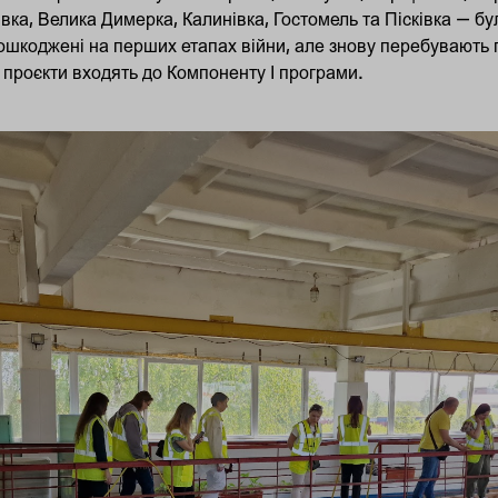
івка, Велика Димерка, Калинівка, Гостомель та Пісківка — б
пошкоджені на перших етапах війни, але знову перебувають 
і проєкти входять до Компоненту І програми.