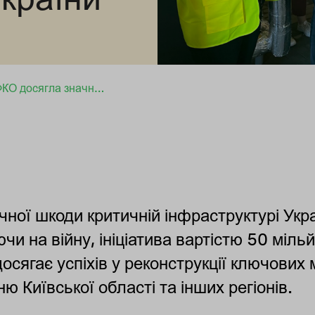
Ініціатива ЄС і НЕФКО досягла значного прогресу у відбудові критичної інфраструктури України
чної шкоди критичній інфраструктурі Ук
чи на війну, ініціатива вартістю 50 міль
ягає успіхів у реконструкції ключових 
 Київської області та інших регіонів.