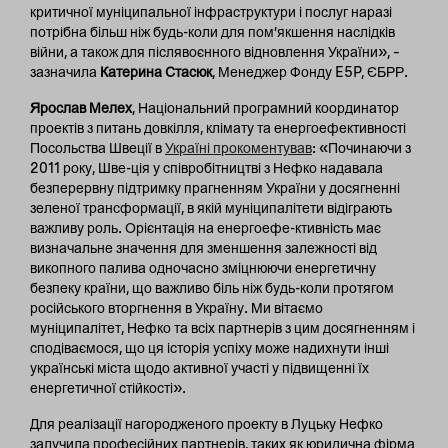
критичної муніципальної інфраструктури і послуг наразі
потрібна більш ніж будь-коли для пом’якшення наслідків
війни, а також для післявоєнного відновлення України», –
зазначила
Катерина Стасюк
, Менеджер Фонду E5P, ЄБРР.
Ярослав Мелех
, Національний програмний координатор
проектів з питань довкілля, клімату та енергоефективності
Посольства Швеції в
Україні прокоментував
: «Починаючи з
2011 року, Шве-ція у співробітництві з Нефко надавала
безперервну підтримку прагненням України у досягненні
зеленої трансформації, в якій муніципалітети відіграють
важливу роль. Орієнтація на енергоефе-ктивність має
визначальне значення для зменшення залежності від
викопного палива одночасно зміцнюючи енергетичну
безпеку країни, що важливо біль ніж будь-коли протягом
російського вторгнення в Україну. Ми вітаємо
муніципалітет, Нефко та всіх партнерів з цим досягненням і
сподіваємося, що ця історія успіху може надихнути інші
українські міста щодо активної участі у підвищенні їх
енергетичної стійкості».
Для реалізації нагородженого проекту в Луцьку Нефко
залучила професійних партнерів, таких як юридична фірма