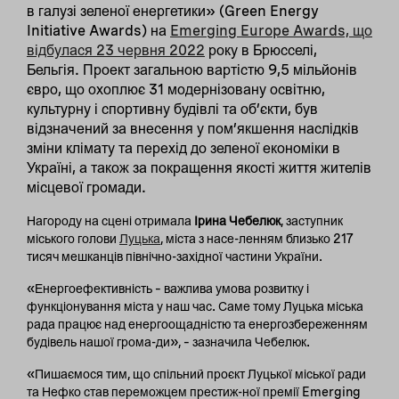
в галузі зеленої енергетики» (Green Energy
Initiative Awards) на
Emerging Europe Awards, що
відбулася 23 червня 2022
року в Брюсселі,
Бельгія.
Проект загальною вартістю 9,5 мільйонів
євро, що охоплює 31 модернізовану освітню,
культурну і спортивну будівлі та об’єкти, був
відзначений за внесення у пом’якшення наслідків
зміни клімату та перехід до зеленої економіки в
Україні, а також за покращення якості життя жителів
місцевої громади.
Нагороду на сцені отримала
Ірина Чебелюк
, заступник
міського голови
Луцька
, міста з насе-ленням близько 217
тисяч мешканців північно-західної частини України.
«Енергоефективність – важлива умова розвитку і
функціонування міста у наш час. Саме тому Луцька міська
рада працює над енергоощадністю та енергозбереженням
будівель нашої грома-ди», – зазначила Чебелюк.
«Пишаємося тим, що спільний проєкт Луцької міської ради
та Нефко став переможцем престиж-ної премії Emerging