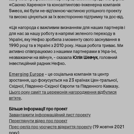
«Саєнко Харенко» та консалтингово-інженерна компанія
Sweco, які були не-від’ємною частиною успішного проекту
та високо цінуються за їх всесторонню підтримку та дос-від.
«Ця нагорода є важливим визнанням для наших партнерів і
для нас за нашу роботу в напрямі зеленого переходу в
Україні, яку Нефко зробила з моменту свого заснування в
1990 році та в Україні з 2010 року. Наша робота триває. Ми
активно співпрацюємо з нашими партнерами в Укра-їні,
незважаючи на війну», – сказала
Юлія Шевчук
, головний
інвестиційний радник Нефко.
Emerging Europe
– це соціальна компанія та центр
зростання, що фокусується на 23 країнах Цен-тральної,
Східної, Південно-Східної Європи та Південного Кавказу.
Цього року саміт та церемонія нагородження відбулися
вп’яте
.
Більше інформації про проект
Завантажити інформаційний лист проекту
Переглянути відео про проект
Прес-реліз про урочисте відкриття проекту
(19 жовтня 2021
року)