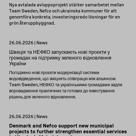
Nya avtalade avloppsprojekt stärker samarbetet mellan
Team Sweden, Nefco och ukrainska kommuner för att
genomföra konkreta, investeringsredo lösningar för en
grön återuppbyggnad.
26.06.2026 | News
Швеція та НЕФКО запускають нові проєкти у
громадах на підтримку зеленого відновлення
України
Погоджено нові проєкти модернізації системи
водовідведення, що зміцнять співпрацю між альянсом
Team Sweden, НЕФКО та українськими громадами задля
впровадження практичних та готових до інвестування
рішень для зеленого відновлення.
26.06.2026 | News
Denmark and Nefco support new municipal
projects to further strengthen essential services