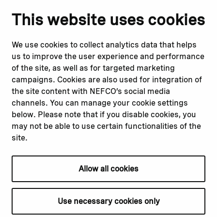
Notify us
Follow us
This website uses cookies
Report corruption or
Linkedin
misconduct
Facebook
We use cookies to collect analytics data that helps
Report a concern
Instagram
us to improve the user experience and performance
Submit a complaint
Youtube
of the site, as well as for targeted marketing
campaigns. Cookies are also used for integration of
the site content with NEFCO’s social media
Read about
Related websites
channels. You can manage your cookie settings
Our financing
Nopef
below. Please note that if you disable cookies, you
Our projects
BGFA
may not be able to use certain functionalities of the
Our impact
MCFA
site.
Our workplace
Allow all cookies
Privacy policy
Terms & conditions
Use necessary cookies only
Cookie declaration
Cookie settings