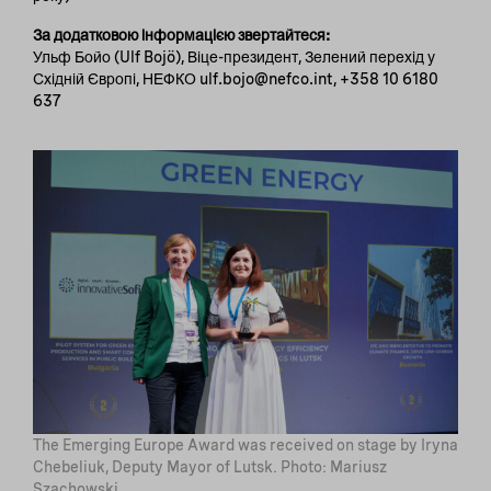
За додатковою інформацією звертайтеся:
Ульф Бойо (Ulf Bojö), Віце-президент, Зелений перехід у
Східній Європі, НЕФКО ulf.bojo@nefco.int, +358 10 6180
637
The Emerging Europe Award was received on stage by Iryna
Chebeliuk, Deputy Mayor of Lutsk. Photo: Mariusz
Szachowski