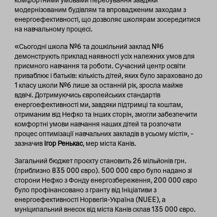
комфортними умовами перебування завдяки
модернізованим будівлям та впровадженим заходам з
енергоефективності, що дозволяє школярам зосередитися
на навчальному процесі.
«Сьогодні школа №6 та дошкільний заклад №6
демонструють приклад наявності усіх належних умов для
приємного навчання та роботи. Сучасний центр освіти
приваблює і батьків: кількість дітей, яких було зараховано до
1 класу школи №6 лише за останній рік, зросла майже
вдвічі. Дотримуючись європейських стандартів
енергоефективності ми, завдяки підтримці та коштам,
отриманим від Нефко та інших сторін, змогли забезпечити
комфортні умови навчання наших дітей та розпочати
процес оптимізації навчальних закладів в усьому місті», –
зазначив
Ігор Ренькас
, мер міста Канів.
Загальний бюджет проєкту становить 26 мільйонів грн.
(приблизно 835 000 євро). 500 000 євро було надано зі
сторони Нефко з Фонду енергозбереження, 200 000 євро
було профінансовано з гранту від Ініціативи з
енергоефективності Норвегія-Україна (NUEE), а
муніципальний внесок від міста Канів склав 135 000 євро.