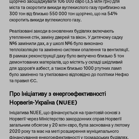
щорічно заощаджувати 106 000 євро (3,5 млн грн) для
міста та скоротити викиди вуглекислого газу приблизно на
300 тон від близько 550 000 тон щорічно, що на 54%
скоротить викиди вуглекислого газу.
Реалізовані заходи в оновлених будівлях включають
утеплення стін, заміну дверей та вікон. У дитячому садку
№6 замінили дах, а у школі №6 було виконано
теплоізоляцію та замінено системи опалення та вентиляції.
В рамках реконструкції даху було вилучено близько 5 тон
демонтованих матеріалів, що містять у складі шкідливий
для здоров’я азбест, а також близько 1000 ртутних ламп
було замінено та утилізовано відповідно до політики Нефко
та правил ЄС.
Про Ініціативу з енергоефективності
Норвегія-Україна (NUEE)
Ініціатива NUEE, що фінансується на грантовій основі з
Норвегії через Міністерство закордонних справ Норвегії
загальним обсягом у 20 млн євро, була заснована у лютому
2020 року та має на меті розширення муніципального
фінансування енергоефективності у громадських будівлях,