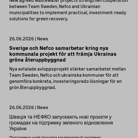
New agreed wastewater projects strengthen cooperation
between Team Sweden, Nefco and Ukrainian
municipalities to implement practical, investment-ready
solutions for green recovery.
26.06.2026 | News
Sverige och Nefco samarbetar kring nya
kommunala projekt för att främja Ukrainas
gröna återuppbyggnad
Nya avtalade avloppsprojekt stärker samarbetet mellan
Team Sweden, Nefco och ukrainska kommuner för att
genomföra konkreta, investeringsredo lösningar för en
grön återuppbyggnad.
26.06.2026 | News
Швеція та НЕФКО запускають нові проєкти у
громадах на підтримку зеленого відновлення
України
Погоджено нові проєкти модернізації системи