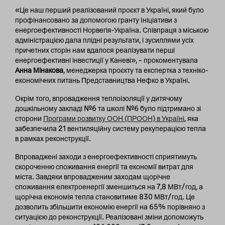
«Це наш перший реалізований проєкт в Україні, який було
профінансовано за допомогою гранту Ініціативи з
енергоефективності Норвегія-Україна. Співпраця з міською
адміністрацією дала плідні результати, і зусиллями усіх
причетних сторін нам вдалося реалізувати перші
енергоефективні інвестиції у Каневі», – прокоментувала
Анна Мінакова
, менеджерка проєкту та експертка з техніко-
економічних питань Представництва Нефко в Україні.
Окрім того, впровадження теплоізоляції у дитячому
дошкільному закладі №6 та школі №6 було підтримано зі
сторони
Програми розвитку ООН (ПРООН) в Україні
, яка
забезпечила 21 вентиляційну систему рекуперацією тепла
в рамках реконструкції.
Впроваджені заходи з енергоефективності сприятимуть
скороченню споживання енергії та економії витрат для
міста. Завдяки впровадженим заходам щорічне
споживання електроенергії зменшиться на 7,8 МВт/год, а
щорічна економія тепла становитиме 830 МВт/год. Це
дозволить збільшити економію енергії на 65% порівняно з
ситуацією до реконструкції. Реалізовані зміни допоможуть