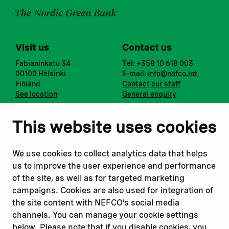
Visit us
Contact us
Fabianinkatu 34
Tel: +358 10 618 003
00100 Helsinki
E-mail:
info@nefco.int
Finland
Contact our staff
See location
General enquiry
Notify us
Follow us
This website uses cookies
Report corruption or
Linkedin
misconduct
Facebook
We use cookies to collect analytics data that helps
Report a concern
Instagram
us to improve the user experience and performance
Submit a complaint
Youtube
of the site, as well as for targeted marketing
campaigns. Cookies are also used for integration of
the site content with NEFCO’s social media
Read about
Related websites
channels. You can manage your cookie settings
Our financing
Nopef
below. Please note that if you disable cookies, you