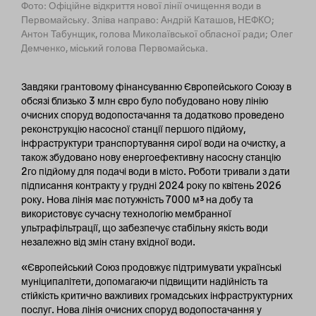
Фото: Офіційне відкриття нової лінії очищення води в
Первомайську. Зліва направо: Андрій Каташов, НЕФКО;
Антон Табунщик, голова Миколаївської обласної ради; Олег
Демченко, міський голова Первомайська.
Завдяки грантовому фінансуванню Європейського Союзу в
обсязі близько 3 млн євро було побудовано нову лінію
очисних споруд водопостачання та додатково проведено
реконструкцію насосної станції першого підйому,
інфраструктури транспортування сирої води на очистку, а
також збудовано нову енергоефективну насосну станцію
2го підйому для подачі води в місто. Роботи тривали з дати
підписання контракту у грудні 2024 року по квітень 2026
року. Нова лінія має потужність 7000 м³ на добу та
використовує сучасну технологію мембранної
ультрафільтрації, що забезпечує стабільну якість води
незалежно від змін стану вхідної води.
«Європейський Союз продовжує підтримувати українські
муніципалітети, допомагаючи підвищити надійність та
стійкість критично важливих громадських інфраструктурних
послуг. Нова лінія очисних споруд водопостачання у