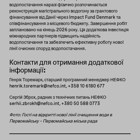
водопостачання наразі фізично розпочинається
реконструкція магістрального водогону за грантового
фінансування від Данії через Impact Fund Denmark та
співфінансування з місцевого бюджету. Завершення робіт
заплановано на кінець 2026 року. Ця додаткова інвестиція
міжнародних партнерів підвищить надійність
водопостачання та забезпечить ефективну роботу нової
лінії очисних споруд водопостачання.
Контакти для отримання додаткової
інформації
:
Генрік Торемарк, старший програмний менеджер НЕФКО
henrik.toremark@nefco.int, +358 10 6180 677
Сергій Зброх, радник з технічних питань НЕФКО
serhii.zbrokh@nefco.int
,
+380 50 588 0773
Фото: Гості на відкритті нової лінії очищення води в
Первомайську – Первомайська міська рада