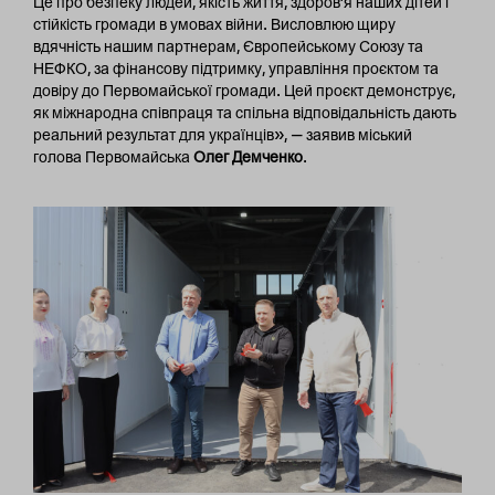
Це про безпеку людей, якість життя, здоров’я наших дітей і
стійкість громади в умовах війни. Висловлюю щиру
вдячність нашим партнерам, Європейському Союзу та
НЕФКО, за фінансову підтримку, управління проєктом та
довіру до Первомайської громади. Цей проєкт демонструє,
як міжнародна співпраця та спільна відповідальність дають
реальний результат для українців», — заявив міський
голова Первомайська
Олег Демченко
.