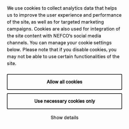
misconduct
Facebook
We use cookies to collect analytics data that helps
Report a concern
Instagram
us to improve the user experience and performance
Submit a complaint
Youtube
of the site, as well as for targeted marketing
campaigns. Cookies are also used for integration of
the site content with NEFCO’s social media
Read about
Related websites
channels. You can manage your cookie settings
Our financing
Nopef
below. Please note that if you disable cookies, you
Our projects
BGFA
may not be able to use certain functionalities of the
Our impact
MCFA
site.
Our workplace
Allow all cookies
Privacy policy
Terms & conditions
Use necessary cookies only
Cookie declaration
Cookie settings
Show details