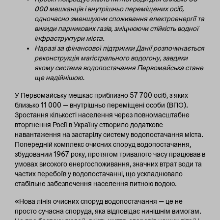
000 мешканців і внутрішньо переміщених осіб,
одночасно зменшуючи споживання електроенергії та
викиди парникових газів, зміцнюючи стійкість водної
інфраструктури міста.
Наразі за фінансової підтримки Данії розпочинається
реконструкція магістрального водогону, завдяки
якому система водопостачання Первомайська стане
ще надійнішою.
У Первомайську мешкає приблизно 57 700 осіб, з яких
близько 11 000 — внутрішньо переміщені особи (ВПО).
Зростання кількості населення через повномасштабне
вторгнення Росії в Україну створило додаткове
навантаження на застарілу систему водопостачання міста.
Попередній комплекс очисних споруд водопостачання,
збудований 1967 року, протягом тривалого часу працював в
умовах високого енергоспоживання, значних втрат води та
частих перебоїв у водопостачанні, що ускладнювало
стабільне забезпечення населення питною водою.
«Нова лінія очисних споруд водопостачання — це не
просто сучасна споруда, яка відповідає нинішнім вимогам.