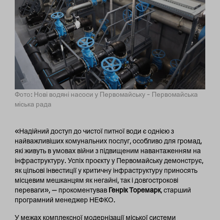
Фото
:
Нові водяні насоси у Первомайську – Первомайська
міська рада
«Надійний доступ до чистої питної води є однією з
найважливіших комунальних послуг, особливо для громад,
які живуть в умовах війни з підвищеним навантаженням на
інфраструктуру. Успіх проєкту у Первомайську демонструє,
як цільові інвестиції у критичну інфраструктуру приносять
місцевим мешканцям як негайні, так і довгострокові
переваги», — прокоментував
Генрік Торемарк
, старший
програмний менеджер НЕФКО.
У межах комплексної модернізації міської системи