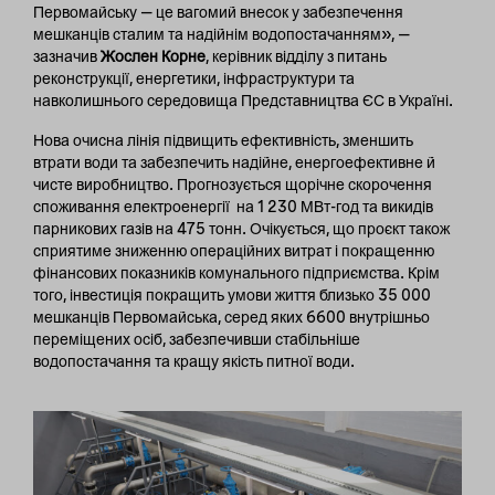
Первомайську — це вагомий внесок у забезпечення
мешканців сталим та надійнім водопостачанням», —
зазначив
Жослен Корне
, керівник відділу з питань
реконструкції, енергетики, інфраструктури та
навколишнього середовища Представництва ЄС в Україні.
Нова очисна лінія підвищить ефективність, зменшить
втрати води та забезпечить надійне, енергоефективне й
чисте виробництво. Прогнозується щорічне скорочення
споживання електроенергії на 1 230 МВт-год та викидів
парникових газів на 475 тонн. Очікується, що проєкт також
сприятиме зниженню операційних витрат і покращенню
фінансових показників комунального підприємства. Крім
того, інвестиція покращить умови життя близько 35 000
мешканців Первомайська, серед яких 6600 внутрішньо
переміщених осіб, забезпечивши стабільніше
водопостачання та кращу якість питної води.