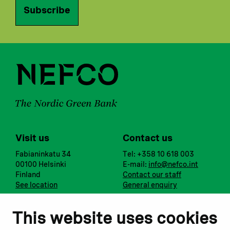
Subscribe
Visit us
Contact us
Fabianinkatu 34
Tel: +358 10 618 003
00100 Helsinki
E-mail:
info@nefco.int
Finland
Contact our staff
See location
General enquiry
Notify us
Follow us
This website uses cookies
Report corruption or
Linkedin