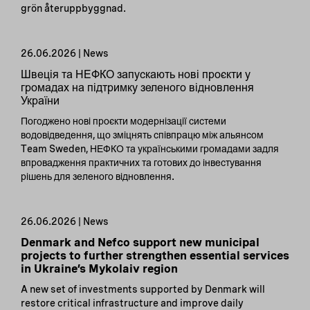
grön återuppbyggnad.
26.06.2026 | News
Швеція та НЕФКО запускають нові проєкти у
громадах на підтримку зеленого відновлення
України
Погоджено нові проєкти модернізації системи
водовідведення, що зміцнять співпрацю між альянсом
Team Sweden, НЕФКО та українськими громадами задля
впровадження практичних та готових до інвестування
рішень для зеленого відновлення.
26.06.2026 | News
Denmark and Nefco support new municipal
projects to further strengthen essential services
in Ukraine’s Mykolaiv region
A new set of investments supported by Denmark will
restore critical infrastructure and improve daily