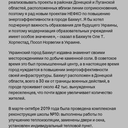
реализовывать проекты в районах Донецкой и Луганской
областей, расположенных вблизи линии соприкосновения,
поэтому я рад новым проектам НЕФКО по повышению
энергоэффективности в городе Бахмут. Я бы хотел
подчеркнул важность образования для будущего Украины,
и поэтому модернизация образовательных учреждений
имеет особое значение», – сказал в Бахмуте Оле Т.
Хорпестад, Посол Норвегии в Украине.
Украинский город Бахмут издавна знаменит своими
месторождениями по добыче каменной соли. В советское
время это был промышленный центр, а в настоящее время
город нуждается в повышении энергоэффективности
своей инфраструктуры. Бахмут расположен в Донецкой
области, всего в 30 км от границы военных действий, в
городе проживает около 42 тыс. вынужденных
переселенцев, что почти вдвое увеличивает количество
жителей.
В марте-октябре 2019 года была проведена комплексная
реконструкция школы №10: выполнены работы по
улучшению теплоизоляции, заменены двери и окна,
установлен ​​индивидуальный тепловой пункт.