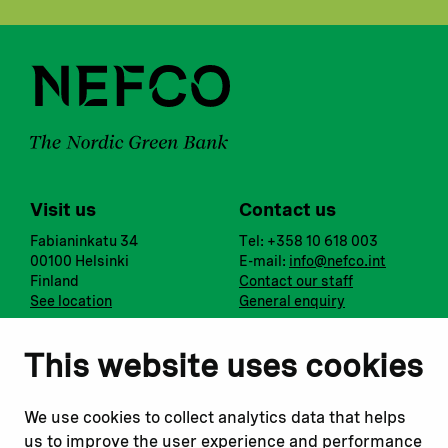
Visit us
Contact us
Fabianinkatu 34
Tel: +358 10 618 003
00100 Helsinki
E-mail:
info@nefco.int
Finland
Contact our staff
See location
General enquiry
Notify us
Follow us
This website uses cookies
Report corruption or
Linkedin
misconduct
Facebook
We use cookies to collect analytics data that helps
Report a concern
Instagram
us to improve the user experience and performance
Submit a complaint
Youtube