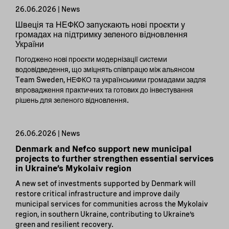
26.06.2026 | News
Швеція та НЕФКО запускають нові проєкти у
громадах на підтримку зеленого відновлення
України
Погоджено нові проєкти модернізації системи
водовідведення, що зміцнять співпрацю між альянсом
Team Sweden, НЕФКО та українськими громадами задля
впровадження практичних та готових до інвестування
рішень для зеленого відновлення.
26.06.2026 | News
Denmark and Nefco support new municipal
projects to further strengthen essential services
in Ukraine’s Mykolaiv region
A new set of investments supported by Denmark will
restore critical infrastructure and improve daily
municipal services for communities across the Mykolaiv
region, in southern Ukraine, contributing to Ukraine’s
green and resilient recovery.