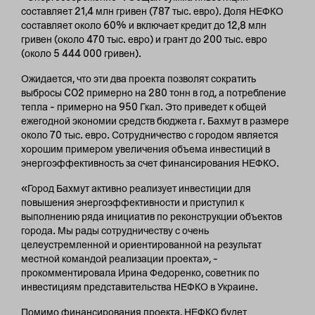
составляет 21,4 млн гривен (787 тыс. евро). Доля НЕФКО
составляет около 60% и включает кредит до 12,8 млн
гривен (около 470 тыс. евро) и грант до 200 тыс. евро
(около 5 444 000 гривен).
Ожидается, что эти два проекта позволят сократить
выбросы CO2 примерно на 280 тонн в год, а потребление
тепла – примерно на 950 Гкал. Это приведет к общей
ежегодной экономии средств бюджета г. Бахмут в размере
около 70 тыс. евро. Сотрудничество с городом является
хорошим примером увеличения объема инвестиций в
энергоэффективность за счет финансирования НЕФКО.
«Город Бахмут активно реализует инвестиции для
повышения энергоэффективности и приступил к
выполнению ряда инициатив по реконструкции объектов
города. Мы рады сотрудничеству с очень
целеустремленной и ориентированной на результат
местной командой реализации проекта», –
прокомментировала Ирина Федоренко, советник по
инвестициям представительства НЕФКО в Украине.
Помимо финансирования проекта, НЕФКО будет