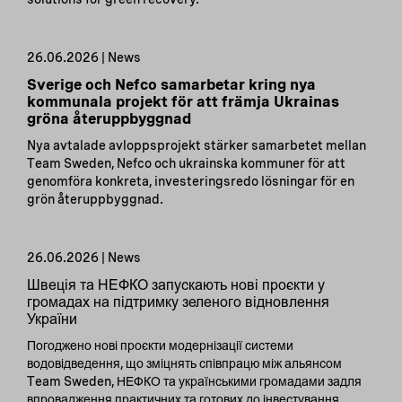
26.06.2026 | News
Sverige och Nefco samarbetar kring nya
kommunala projekt för att främja Ukrainas
gröna återuppbyggnad
Nya avtalade avloppsprojekt stärker samarbetet mellan
Team Sweden, Nefco och ukrainska kommuner för att
genomföra konkreta, investeringsredo lösningar för en
grön återuppbyggnad.
26.06.2026 | News
Швеція та НЕФКО запускають нові проєкти у
громадах на підтримку зеленого відновлення
України
Погоджено нові проєкти модернізації системи
водовідведення, що зміцнять співпрацю між альянсом
Team Sweden, НЕФКО та українськими громадами задля
впровадження практичних та готових до інвестування