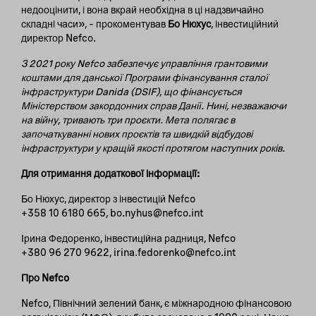
недооцінити, і вона вкрай необхідна в ці надзвичайно
складні часи», – прокоментував
Бо Нюхус
, інвестиційний
директор Nefco.
З 2021 року Nefco забезпечує управління грантовими
коштами для данської Програми фінансування сталої
інфраструктури Danida (DSIF), що фінансується
Міністерством закордонних справ Данії. Нині, незважаючи
на війну, тривають три проєкти. Мета полягає в
започаткуванні нових проєктів та швидкій відбудові
інфраструктури у кращій якості протягом наступних років.
Для отримання додаткової інформації:
Бо Нюхус, директор з інвестицій Nefco
+358 10 6180 665, bo.nyhus@nefco.int
Ірина Федоренко, інвестиційна радниця, Nefco
+380 96 270 9622, irina.fedorenko@nefco.int
Про Nefco
Nefco, Північний зелений банк, є міжнародною фінансовою