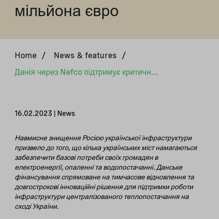
мільйона євро
Home
/
News & features
/
Данія через Nefco підтримує критично важливу інфраструктуру теплопостачання в Україні на суму 4,5 мільйона євро
16.02.2023 | News
Навмисне знищення Росією української інфраструктури
призвело до того, що кілька українських міст намагаються
забезпечити базові потреби своїх громадян в
електроенергії, опаленні та водопостачанні. Данське
фінансування спрямоване на тимчасове відновлення та
довгострокові інноваційні рішення для підтримки роботи
інфраструктури централізованого теплопостачання на
сході України.