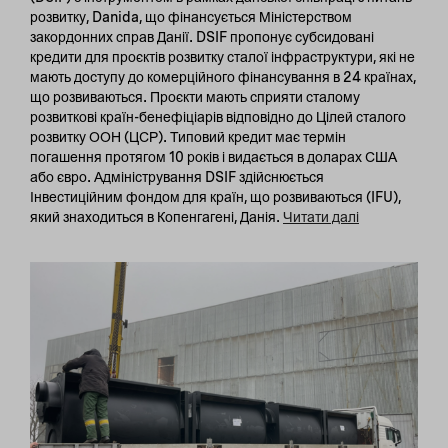
розвитку, Danida, що фінансується Міністерством
закордонних справ Данії. DSIF пропонує субсидовані
кредити для проєктів розвитку сталої інфраструктури, які не
мають доступу до комерційного фінансування в 24 країнах,
що розвиваються. Проєкти мають сприяти сталому
розвиткові країн-бенефіціарів відповідно до Цілей сталого
розвитку ООН (ЦСР). Типовий кредит має термін
погашення протягом 10 років і видається в доларах США
або євро. Адміністрування DSIF здійснюється
Інвестиційним фондом для країн, що розвиваються (IFU),
який знаходиться в Копенгагені, Данія.
Читати далі