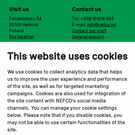
Visit us
Contact us
Fabianinkatu 34
Tel: +358 10 618 003
00100 Helsinki
E-mail:
info@nefco.int
Finland
Contact our staff
See location
General enquiry
Notify us
Follow us
This website uses cookies
Report corruption or
Linkedin
misconduct
Facebook
We use cookies to collect analytics data that helps
Report a concern
Instagram
us to improve the user experience and performance
Submit a complaint
Youtube
of the site, as well as for targeted marketing
campaigns. Cookies are also used for integration of
the site content with NEFCO’s social media
Read about
Related websites
channels. You can manage your cookie settings
Our financing
Nopef
below. Please note that if you disable cookies, you
Our projects
BGFA
may not be able to use certain functionalities of the
Our impact
MCFA
site.
Our workplace