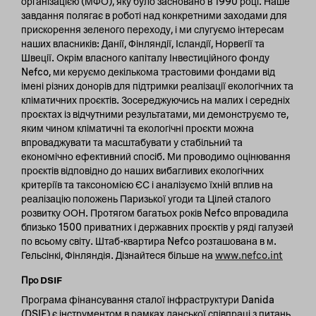
організацією (МФО), яку було засновано в 1990 році. Наше
завдання полягає в роботі над конкретними заходами для
прискорення зеленого переходу, і ми слугуємо інтересам
наших власників: Данії, Фінляндії, Ісландії, Норвегії та
Швеції. Окрім власного капіталу Інвестиційного фонду
Nefco, ми керуємо декількома трастовими фондами від
імені різних донорів для підтримки реалізації екологічних та
кліматичних проєктів. Зосереджуючись на малих і середніх
проєктах із відчутними результатами, ми демонструємо те,
яким чином кліматичні та екологічні проєкти можна
впроваджувати та масштабувати у стабільний та
економічно ефективний спосіб. Ми проводимо оцінювання
проєктів відповідно до наших вибагливих екологічних
критеріїв та таксономією ЄС і аналізуємо їхній вплив на
реалізацію положень Паризької угоди та Цілей сталого
розвитку ООН. Протягом багатьох років Nefco впровадила
близько 1500 приватних і державних проєктів у ряді галузей
по всьому світу. Штаб-квартира Nefco розташована в м.
Гельсінкі, Фінляндія. Дізнайтеся більше на
www.nefco.int
Про DSIF
Програма фінансування сталої інфраструктури Danida
(DSIF) є інструментом в рамках данської співпраці з питань