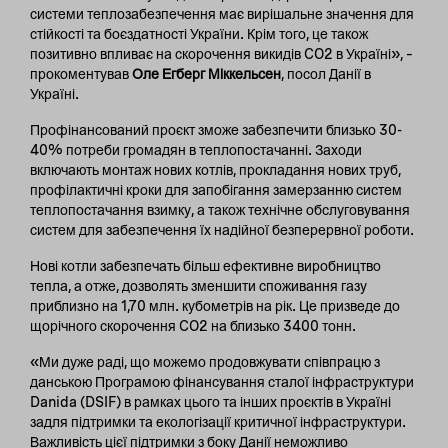
системи теплозабезпечення має вирішальне значення для
стійкості та боєздатності України. Крім того, це також
позитивно впливає на скорочення викидів CO2 в Україні», –
прокоментував
Оле Егберг Міккельсен
, посол Данії в
Україні.
Профінансований проєкт зможе забезпечити близько 30-
40% потреби громадян в теплопостачанні. Заходи
включають монтаж нових котлів, прокладання нових труб,
профілактичні кроки для запобігання замерзанню систем
теплопостачання взимку, а також технічне обслуговування
систем для забезпечення їх надійної безперервної роботи.
Нові котли забезпечать більш ефективне виробництво
тепла, а отже, дозволять зменшити споживання газу
приблизно на 1,70 млн. кубометрів на рік. Це призведе до
щорічного скорочення CO2 на близько 3400 тонн.
«Ми дуже раді, що можемо продовжувати співпрацю з
данською Програмою фінансування сталої інфраструктури
Danida (DSIF) в рамках цього та інших проєктів в Україні
задля підтримки та екологізації критичної інфраструктури.
Важливість цієї підтримки з боку Данії неможливо