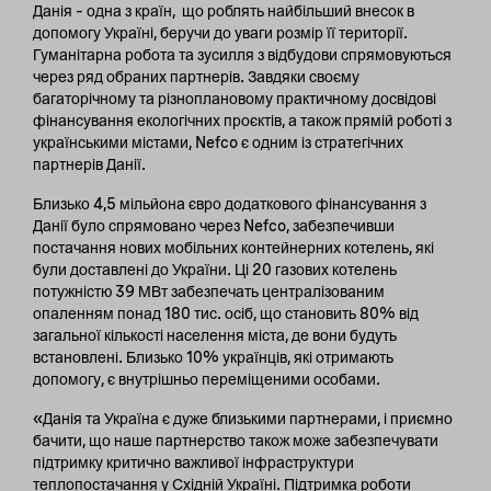
Данія – одна з країн, що роблять найбільший внесок в
допомогу Україні, беручи до уваги розмір її території.
Гуманітарна робота та зусилля з відбудови спрямовуються
через ряд обраних партнерів. Завдяки своєму
багаторічному та різноплановому практичному досвідові
фінансування екологічних проєктів, а також прямій роботі з
українськими містами, Nefco є одним із стратегічних
партнерів Данії.
Близько 4,5 мільйона євро додаткового фінансування з
Данії було спрямовано через Nefco, забезпечивши
постачання нових мобільних контейнерних котелень, які
були доставлені до України. Ці 20 газових котелень
потужністю 39 МВт забезпечать централізованим
опаленням понад 180 тис. осіб, що становить 80% від
загальної кількості населення міста, де вони будуть
встановлені. Близько 10% українців, які отримають
допомогу, є внутрішньо переміщеними особами.
«Данія та Україна є дуже близькими партнерами, і приємно
бачити, що наше партнерство також може забезпечувати
підтримку критично важливої інфраструктури
теплопостачання у Східній Україні. Підтримка роботи