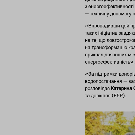
з енергоефективності
— технічну допомогу 
«Впровадивши цей про
таких ініціатив завдя
на те, що довгостроко
на трансформацію кра
приклад для інших міс
енергоефективність»,
«За підтримки донорів
водопостачання — важл
розповідає
Катерина 
та довкілля (E5P).