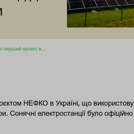
и
В Україні завершено перший проєкт живлення критичної інфраструктури сонячною енергією, що започатковує перехід до сталої енергетики
оєктом НЕФКО в Україні, що використову
и. Сонячні електростанції було офіційно