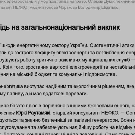
них електростанцій у Чорткові, зліва направо: Олексій Думік, технічн
ультант НЕФКО; міський голова Чорткова Володимир Шматько.
ідь на загальнонаціональний виклик
ї шкоди енергетичному сектору України. Систематичні атаки
ли до гострого дефіциту електроенергії та поглиблення ене
орушують роботу критично важливих муніципальних служб —
. Крім того, зростання вартості електроенергії та нестабіль
ня на міський бюджет та комунальні підприємства.
енергетика виступає надійним та екологічним рішенням, як
у паливу, а й має додаткові переваги.
має багато плюсів порівняно з іншими джерелами енергії, н
пояснює
Юркі Раутамякі
, старший консультант НЕФКО. — Соня
удуються та значно безпечніші за паливні генератори. Вони
луговування та забезпечують надійнішу роботу на відміну в
. До того ж, сонячні панелі міцні та довговічні. Саме тому 