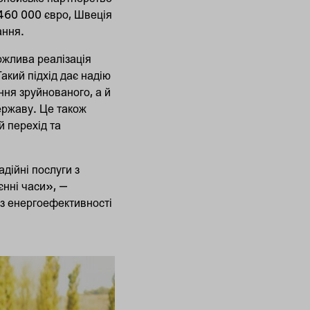
 460 000 євро, Швеція
ання.
ожлива реалізація
Такий підхід дає надію
ння зруйнованого, а й
ержаву. Це також
й перехід та
дійні послуги з
єнні часи», —
 з енергоефективності