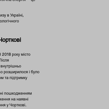
зу в Україні,
ологічного
Чорткові
З 2018 року місто
Після
 внутрішньо
тво розширилося і було
м та підтримку
нені пошкодженням
ження на наявні
ня у Чорткові.