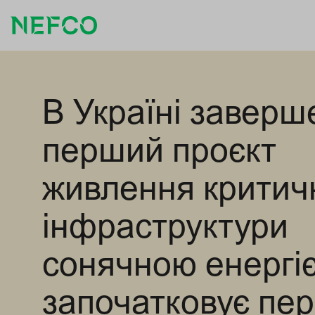
В Україні заверш
перший проєкт
живлення критич
інфраструктури
сонячною енергі
започатковує пер