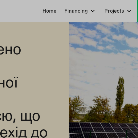
Home
Financing
Projects
ено
ної
єю, що
ехід до