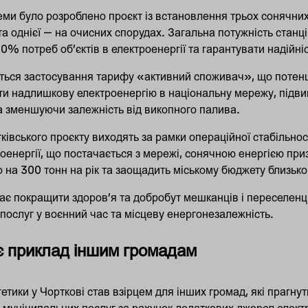
ми було розроблено проєкт із встановлення трьох сонячних
та однієї — на очисних спорудах. Загальна потужність станц
0% потреб об’єктів в електроенергії та гарантувати надійн
ється застосування тарифу «активний споживач», що потен
и надлишкову електроенергію в національну мережу, підв
а зменшуючи залежність від викопного палива.
ківського проєкту виходять за рамки операційної стабільност
оенергії, що постачається з мережі, сонячною енергією пр
 на 300 тонн на рік та заощадить міському бюджету близько
ає покращити здоров’я та добробут мешканців і переселенці
 послуг у воєнний час та місцеву енергонезалежність.
ує приклад іншим громадам
етики у Чорткові став взірцем для інших громад, які прагну