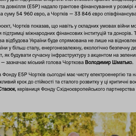
 та довкілля (E5P) надало грантове фінансування у розмірі
на суму 54 960 євро, а Чортків — 33 846 євро співфінансув
єкт, Чортків показав, що навіть у складних умовах війни м
ки підтримці міжнародних фінансових інституцій та донорів. 
ва відбудова України буде спрямована не лише на відновле
їни у більш сталу, енергонезалежну, екологічно безпечну д
т, як будувати сучасну інфраструктуру з акцентом на зелени
 — зазначає міський голова Чорткова
Володимир Шматько
.
 Фонду E5P Чортків сьогодні має чисту електроенергію та на
ивий крок до стійкості та сталого розвитку у ці критичні во
Стасюк
, керівниця Фонду Східноєвропейського партнерства