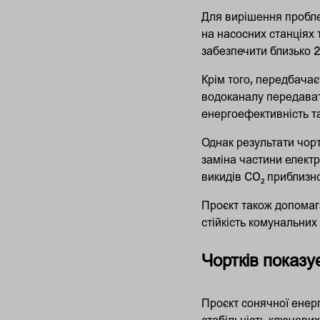
Для вирішення пробле
на насосних станціях 
забезпечити близько 2
Крім того, передбача
водоканалу передават
енергоефективність т
Однак результати чорт
заміна частини електр
викидів CO₂ приблизно
Проєкт також допомаг
стійкість комунальних
Чортків показ
Проєкт сонячної енерг