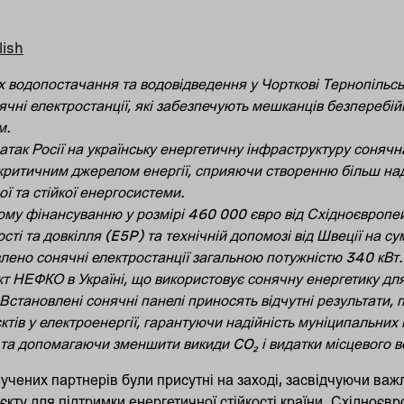
lish
х водопостачання та водовідведення у Чорткові Тернопільсь
ячні електростанції, які забезпечують мешканців безперебі
м.
 атак Росії на українську енергетичну інфраструктуру соняч
 критичним джерелом енергії, сприяючи створенню більш над
ї та стійкої енергосистеми.
ому фінансуванню у розмірі 460 000 євро від Східноєвропей
ті та довкілля (E5P) та технічній допомозі від Швеції на су
лено сонячні електростанції загальною потужністю 340 кВт.
т НЕФКО в Україні, що використовує сонячну енергетику дл
Встановлені сонячні панелі приносять відчутні результати,
тів у електроенергії, гарантуючи надійність муніципальних 
 та допомагаючи зменшити викиди CO
₂
і видатки місцевого 
учених партнерів були присутні на заході, засвідчуючи важ
кту для підтримки енергетичної стійкості країни. Східноєв