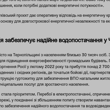
шення, коли потрібні додаткові енергетичні потужності».
тківський проєкт дає оперативну відповідь на енергетичну кри
основу для довгострокової енергетичної незалежності та ек
я забезпечує надійне водопостачання у 
істо на Тернопільщині з населенням близько 30 тисяч осіб. 
ля підвищення енергоефективності громадських будівель. 
ргнення Росії у лютому 2022 року та прибуття понад 2 700
денних і східних регіонів, де точаться бойові дії, партнерс
трукцію гуртожитку для забезпечення ВПО нагальним житло
ніципальних послуг для зростаючого населення.
 стала пріоритетом. Перебої в електропостачанні, спричи
ережі, у поєднанні зі збільшенням попиту створили наванта
ло забезпечення надійного водопостачання та водовідведен