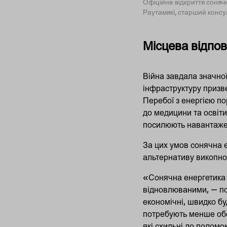
Офіційне відкриття соняч
Раутамякі, старший конс
Місцева відпов
Війна завдала значно
інфраструктуру призве
Перебої з енергією п
до медицини та освіти
посилюють навантажен
За цих умов сонячна 
альтернативу викопном
«Сонячна енергетика 
відновлюваними, — 
економічні, швидко б
потребують менше обс
які схильні до поломок