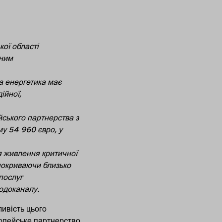
кої області
йним
на енергетика має
ійної,
ського партнерства з
му 54 960 євро, у
я живлення критичної
 покриваючи близько
послуг
водоканалу.
ливість цього
ропейське партнерство