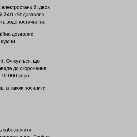
 електростанцій: двох
ій 340 кВт дозволяє
ість водопостачання.
ційно дозволяє
ищуючи
і. Очікується, що
изведе до скорочення
 70 000 євро.
в, а також посилити
ть забезпечити