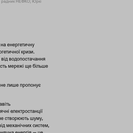
ий радник НЕФКО; Юркі
 на енергетичну
ргетичної кризи.
 від водопостачання
ність мережі ще більше
е не лише пропонує
авіть
чні електростанції
 не створюють шуму,
ід механічних систем,
сонячна енергія — це