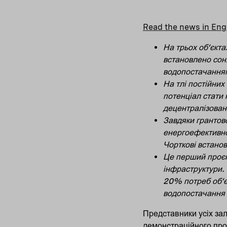
Read the news in Eng
На трьох об’єкта
встановлено сон
водопостачання
На тлі постійних
потенціал стати
децентралізовано
Завдяки грантов
енергоефективнос
Чорткові встанов
Це перший проєк
інфраструктури. 
20% потреб об’єк
водопостачання
Представники усіх зал
демонстраційного проє