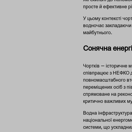
просте й ефективне рі
У цьому контексті чор
водночас закладаючи 
майбутнього.
Сонячна енергі
Чортків — історичне м
співпрацює з НЕФКО д
повномасштабного вто
переміщених осіб з пів
спрямоване на реконс
критично важливих му
Водна інфраструктура
національної енергом
системи, що ускладни