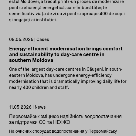
estul Moldovei, a trecut printr-un proces de modernizare
pentru eficiență energetică, care îmbunătățește
semnificativ viața de zi cu zi pentru aproape 400 de copii
și angajați ai instituției.
08.06.2026 | Cases
Energy-efficient modernisation brings comfort
and sustainability to day-care centre in
southern Moldova
One of the largest day-care centres in Căușeni, in south-
eastern Moldova, has undergone energy-efficiency
modernisation that is dramatically improving daily life for
nearly 400 children and staff.
11.05.2026 | News
Первомайськ зміцнює надійність водопостачання
за підтримки ЄС та НЕФКО
На очисних спорудах водопостачання у Первомайську