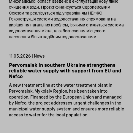
Миколаївської області введено в експлуатацію нову лінію
очищення води. Проєкт фінансується Європейським
Союзом та реалізується під управлінням НЕФКО.
Реконструкція системи водопостачання спрямована на
вирішення нагальних проблем, із якими стикається система
водопостачання міста, та забезпечення місцевого
населення більш надійним водопостачанням.
11.05.2026 | News
Pervomaisk in southern Ukraine strengthens
reliable water supply with support from EU and
Nefco
A new treatment line at the water treatment plant in
Pervomaisk, Mykolaiv Region, has been taken into
operation. Financed by the European Union and managed
by Nefco, the project addresses urgent challenges in the
municipal water supply system and ensures more reliable
access to water for the local population.