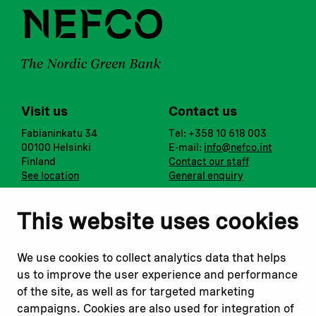
Visit us
Contact us
Fabianinkatu 34
Tel: +358 10 618 003
00100 Helsinki
E-mail:
info@nefco.int
Finland
Contact our staff
See location
General enquiry
Notify us
Follow us
This website uses cookies
Report corruption or
Linkedin
misconduct
Facebook
We use cookies to collect analytics data that helps
Report a concern
Instagram
us to improve the user experience and performance
Submit a complaint
Youtube
of the site, as well as for targeted marketing
campaigns. Cookies are also used for integration of