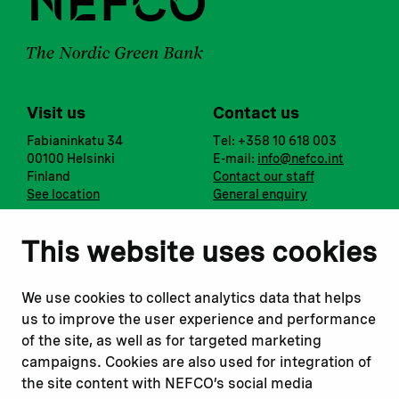
Visit us
Contact us
Fabianinkatu 34
Tel: +358 10 618 003
00100 Helsinki
E-mail:
info@nefco.int
Finland
Contact our staff
See location
General enquiry
Notify us
Follow us
This website uses cookies
Report corruption or
Linkedin
misconduct
Facebook
We use cookies to collect analytics data that helps
Report a concern
Instagram
us to improve the user experience and performance
Submit a complaint
Youtube
of the site, as well as for targeted marketing
campaigns. Cookies are also used for integration of
the site content with NEFCO’s social media
Read about
Related websites