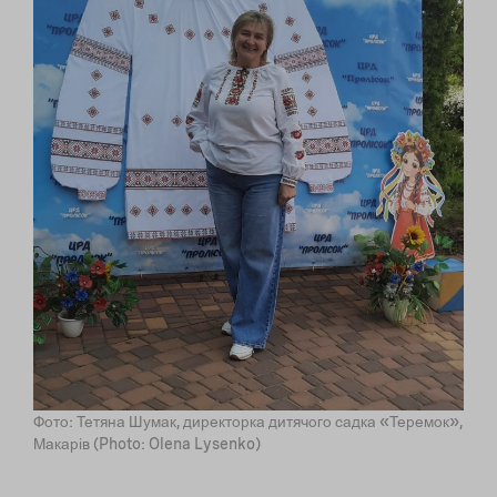
Фото: Тетяна Шумак, директорка дитячого садка «Теремок»,
Макарів (Photo: Olena Lysenko)