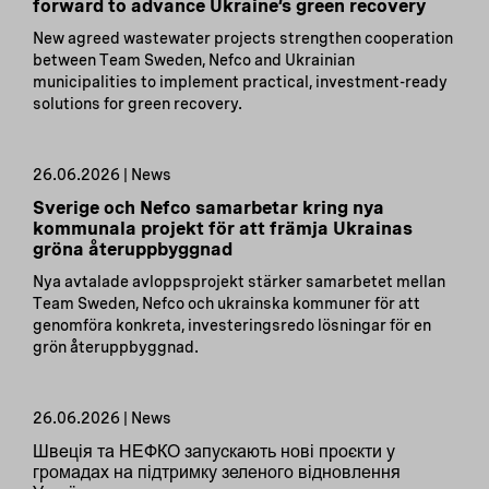
forward to advance Ukraine’s green recovery
New agreed wastewater projects strengthen cooperation
between Team Sweden, Nefco and Ukrainian
municipalities to implement practical, investment-ready
solutions for green recovery.
26.06.2026 | News
Sverige och Nefco samarbetar kring nya
kommunala projekt för att främja Ukrainas
gröna återuppbyggnad
Nya avtalade avloppsprojekt stärker samarbetet mellan
Team Sweden, Nefco och ukrainska kommuner för att
genomföra konkreta, investeringsredo lösningar för en
grön återuppbyggnad.
26.06.2026 | News
Швеція та НЕФКО запускають нові проєкти у
громадах на підтримку зеленого відновлення