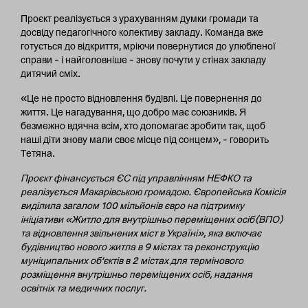
Проєкт реалізується з урахуванням думки громади та
досвіду педагогічного колективу закладу. Команда вже
готується до відкриття, мріючи повернутися до улюбленої
справи – і найголовніше – знову почути у стінах закладу
дитячий сміх.
«Це не просто відновлення будівлі. Це повернення до
життя. Це нагадування, що добро має союзників. Я
безмежно вдячна всім, хто допомагає зробити так, щоб
наші діти знову мали своє місце під сонцем», – говорить
Тетяна.
Проєкт фінансується ЄС під управлінням НЕФКО та
реалізується Макарівською громадою. Європейська Комісія
виділила загалом 100 мільйонів євро на підтримку
ініціативи «Житло для внутрішньо переміщених осіб (ВПО)
та відновлення звільнених міст в Україні», яка включає
будівництво нового житла в 9 містах та реконструкцію
муніципальних об’єктів в 2 містах для термінового
розміщення внутрішньо переміщених осіб, надання
освітніх та медичних послуг.