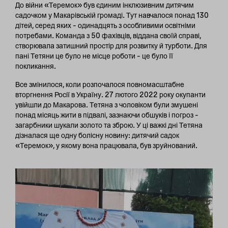
До війни «Теремок» був єдиним інклюзивним дитячим
садочком у Макарівській громаді. Тут навчалося понад 130
дітей, серед яких – одинадцять з особливими освітніми
потребами. Команда з 50 фахівців, віддана своїй справі,
створювала затишний простір для розвитку й турботи. Для
пані Тетяни це було не місце роботи – це було її
покликання.
Все змінилося, коли розпочалося повномасштабне
вторгнення Росії в Україну. 27 лютого 2022 року окупанти
увійшли до Макарова. Тетяна з чоловіком були змушені
понад місяць жити в підвалі, зазнаючи обшуків і погроз –
загарбники шукали золото та зброю. У ці важкі дні Тетяна
дізналася ще одну болісну новину: дитячий садок
«Теремок», у якому вона працювала, був зруйнований.