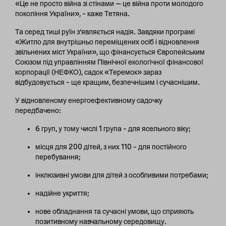
«Це не просто війна зі стінами — це війна проти молодого
покоління України», – каже Тетяна.
Та серед тиші руїн з’являється надія. Завдяки програмі
«Житло для внутрішньо переміщених осіб і відновлення
звільнених міст України», що фінансується Європейським
Союзом під управлінням Північної екологічної фінансової
корпорації (НЕФКО), садок «Теремок» зараз
відбудовується – ще кращим, безпечнішим і сучаснішим.
У відновленому енергоефективному садочку
передбачено:
6 груп, у тому числі 1 група – для ясельного віку;
місця для 200 дітей, з них 110 – для постійного
перебування;
інклюзивні умови для дітей з особливими потребами;
надійне укриття;
нове обладнання та сучасні умови, що сприяють
позитивному навчальному середовищу.