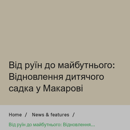
Від руїн до майбутнього:
Відновлення дитячого
садка у Макарові
Home
/
News & features
/
Від руїн до майбутнього: Відновлення дитячого садка у Макарові