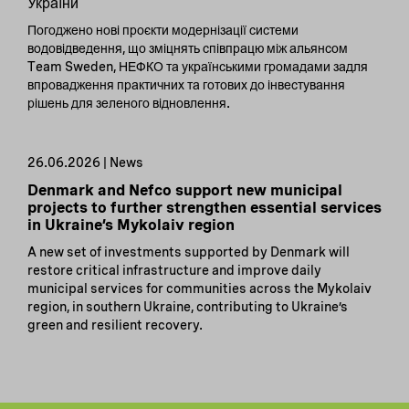
України
Погоджено нові проєкти модернізації системи
водовідведення, що зміцнять співпрацю між альянсом
Team Sweden, НЕФКО та українськими громадами задля
впровадження практичних та готових до інвестування
рішень для зеленого відновлення.
26.06.2026 | News
Denmark and Nefco support new municipal
projects to further strengthen essential services
in Ukraine’s Mykolaiv region
A new set of investments supported by Denmark will
restore critical infrastructure and improve daily
municipal services for communities across the Mykolaiv
region, in southern Ukraine, contributing to Ukraine’s
green and resilient recovery.