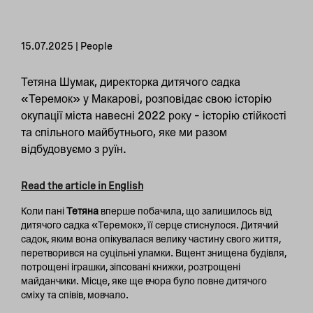
15.07.2025 | People
Тетяна Шумак, директорка дитячого садка
«Теремок» у Макарові, розповідає свою історію
окупації міста навесні 2022 року – історію стійкості
та спільного майбутнього, яке ми разом
відбудовуємо з руїн.
Read the article in English
Коли пані
Тетяна
вперше побачила, що залишилось від
дитячого садка «Теремок», її серце стиснулося. Дитячий
садок, яким вона опікувалася велику частину свого життя,
перетворився на суцільні уламки. Вщент знищена будівля,
потрощені іграшки, зіпсовані книжки, розтрощені
майданчики. Місце, яке ще вчора було повне дитячого
сміху та співів, мовчало.