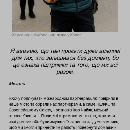
Херсонець Микола нині живе у Ковелі
Я вважаю, що такі проєкти дуже важливі
для тих, хто залишився без домівки, бо
це ознака підтримки та того, що ми всі
разом.
Микола
«Хочу подякувати міжнародним партнерам, які повірили в
наше місто та обрали нас партнерами, а саме НЕФКО та
Європейському Союзу, – розповів
Ігор Чайка
, міський
голова Ковеля. – Люди, які отримали тут житло, втратили
свої домівки або були змушені їх залишити, і дуже важливо,
щоб ми змогли принести їм радість і повернути домашній