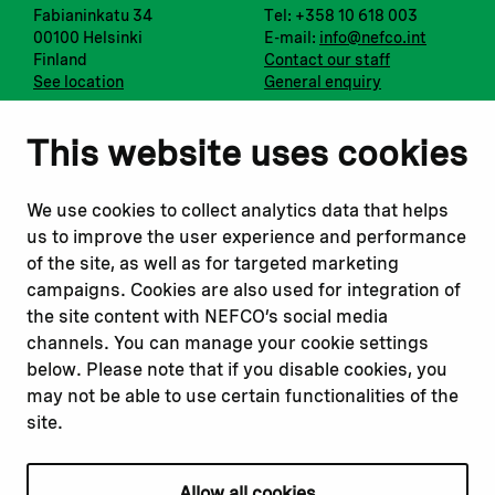
Fabianinkatu 34
Tel: +358 10 618 003
00100 Helsinki
E-mail:
info@nefco.int
Finland
Contact our staff
See location
General enquiry
Notify us
Follow us
This website uses cookies
Report corruption or
Linkedin
misconduct
Facebook
We use cookies to collect analytics data that helps
Report a concern
Instagram
us to improve the user experience and performance
Submit a complaint
Youtube
of the site, as well as for targeted marketing
campaigns. Cookies are also used for integration of
the site content with NEFCO’s social media
Read about
Related websites
channels. You can manage your cookie settings
Our financing
Nopef
below. Please note that if you disable cookies, you
Our projects
BGFA
may not be able to use certain functionalities of the
Our impact
MCFA
site.
Our workplace
Allow all cookies