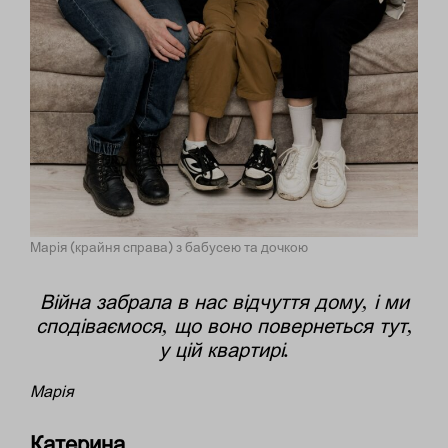
Марія (крайня справа) з бабусею та дочкою
Війна забрала в нас відчуття дому, і ми
сподіваємося, що воно повернеться тут,
у цій квартирі.
Марія
Катерина