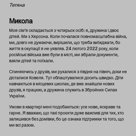
Тетяна
Микола
Моя сім’я складається з чотирьох осіб: я, дружина і двоє
дітей. Ми з Херсона. Коли почалася повномасштабна війна,
ми, довго не думаючи, вирішили, що треба виїжджати, бо
життя в окупації я не уявляв. 24 лютого 2022 року, коли
російські війська вже були в місті, ми зібрали документи,
взяли дітей та поїхали.
Спиняючись у друзів, ми рухалися з півдня на північ, доки не
дісталися Ковеля. Тут облаштувалися досить швидко. Діти
навчаються в місцевих школах, де вже знайшли нових
друзів, я працюю, а дружина служить в Збройних Силах
України.
Умови в квартирі мені подобаються: усе нове, яскраве та
гарне. Я вважаю, що такі проєкти дуже важливі для тих, хто
залишився без домівки, бо це ознака підтримки та того, що
ми всі разом.