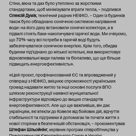
Стіни, вікна та дах було утеплено за жорсткими
стандартами, щоб мінімізувати втрати тепла, – поділився
Олексій Думік
, технічний радник НЕФКО. – Один із будинків
також було обладнано сонячною системою нагрівання
води: на його даху встановили сонячні колектори, а в
підвалі стоять баки-накопичувачі гарячої води. Ми очікуємо,
що 70% часу всі потреби в гарячій воді будуть
забезпечуватися сонячною енергією. Крім того, обидва
будинки під’єднано до міської котельні, яка використовує
відновлювальні види палива та біопаливо, що ще більше
підвищить енергоефективність».
«Цей проєкт, профінансований ЄС та впроваджений у
співпраці з НЕФКО, зміцнює спроможності українських
громад надавати житло та інші основні послуги ВПО
шляхом реконструкції наявної муніципальної
інфраструктури відповідно до вищих стандартів
енергоефективності. Але що ще важливіше, він дає
українцям, які втекли до Ковеля від бойових дій, відчуття
стабільності та підтримки й допомагає їм почати життя з
нової сторінки в безпечнішій обстановці», – прокоментував
Штефан Шльойнінг
, керівник програм співробітництва у
Представництві Європейського Союзу в Україні.