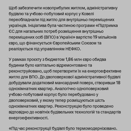
Щоб забезпечити новоприбулих житлом, адміністративну
будівлю та учбово-побутовий корпус у Ковелі
переобладнали під житло для внутрішньо переміщених
українців. Ініціатива була частиною програми «Підтримка
ЄС для нагальних потреб розміщення внутрішньо
переміщених осіб (ВПО) в Україні» вартістю 19 мільйонів
євро, що фінансується Європейським Союзом та
реалізується під управлінням НЕФКО.
У рамках проєкту з бюджетом 1,86 млн євро обидва
будинки було капітально відремонтовано та
реконструйовано, щоб перетворити їх на енергоефективне
житло для ВПО. До двоповерхової адміністративної будівлі
добудували додатковий мансардний поверх, створивши 18
однокімнатних квартир. Аналогічно одноповерховий
учбово-побутовий корпус було перебудовано у
двоповерховий, у якому тепер розміщуються шість
однокімнатних квартир. Реконструкцію було проведено
відповідно до новітніх будівельних технологій та стандартів
енергоефективності.
«Під час реконструкції будівлі було термомодернізовано.