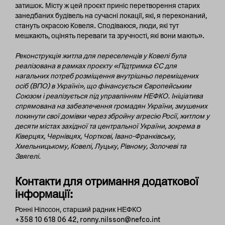
затишок. Місту ж цей проєкт приніс перетворення старих
занедбаних будівель на сучасні локації, які, я переконаний,
стануть окрасою Ковеля. Сподіваюся, люди, які тут
мешкають, оцінять переваги та зручності, які вони мають».
Реконструкція житла для переселенців у Ковелі була
реалізована в рамках проєкту «Підтримка ЄС для
нагальних потреб розміщення внутрішньо переміщених
осіб (ВПО) в Україні», що фінансується Європейським
Союзом і реалізується під управлінням НЕФКО. Ініціатива
спрямована на забезпечення громадян України, змушених
покинути свої домівки через збройну агресію Росії, житлом у
десяти містах західної та центральної України, зокрема в
Ківерцях, Чернівцях, Чорткові, Івано-Франківську,
Хмельницькому, Ковелі, Луцьку, Рівному, Золочеві та
Звягелі.
Контакти для отримання додаткової
інформації
:
Ронні Нілссон, старший радник НЕФКО
+358 10 618 06 42, ronny.nilsson@nefco.int