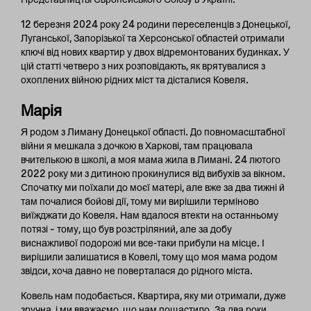
12 березня 2024 року 24 родини переселенців з Донецької,
Луганської, Запорізької та Херсонської областей отримали
ключі від нових квартир у двох відремонтованих будинках. У
цій статті четверо з них розповідають, як врятувалися з
охоплених війною рідних міст та дісталися Ковеля.
Марія
Я родом з Лиману Донецької області. До повномасштабної
війни я мешкала з дочкою в Харкові, там працювала
вчителькою в школі, а моя мама жила в Лимані. 24 лютого
2022 року ми з дитиною прокинулися від вибухів за вікном.
Спочатку ми поїхали до моєї матері, але вже за два тижні й
там почалися бойові дії, тому ми вирішили терміново
виїжджати до Ковеля. Нам вдалося втекти на останньому
потязі – тому, що був розстріляний, але за добу
виснажливої подорожі ми все-таки прибули на місце. І
вирішили залишатися в Ковелі, тому що моя мама родом
звідси, хоча давно не поверталася до рідного міста.
Ковель нам подобається. Квартира, яку ми отримали, дуже
зручна, і ми вважаємо, що нам пощастило. За два роки