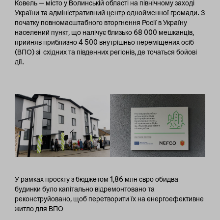
Ковель — місто у Волинській області на північному заході
України та адміністративний центр однойменної громади. З
початку повномасштабного вторгнення Росії в Україну
населений пункт, що налічує близько 68 000 мешканців,
прийняв приблизно 4 500 внутрішньо переміщених осіб
(ВПО) зі східних та південних регіонів, де точаться бойові
дії.
У рамках проєкту з бюджетом 1,86 млн євро обидва
будинки було капітально відремонтовано та
реконструйовано, щоб перетворити їх на енергоефективне
житло для ВПО