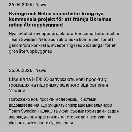
26.06.2026 | News
Sverige och Nefco samarbetar kring nya
kommunala projekt för att främja Ukrainas
gröna återuppbyggnad
Nya avtalade avloppsprojekt stärker samarbetet mellan
Team Sweden, Nefco och ukrainska kommuner för att
genomföra konkreta, investeringsredo lösningar för en
grön återuppbyggnad.
26.06.2026 | News
Швеція та НЕФКО запускають нові проєкти у
громадах на підтримку зеленого відновлення
України
Погоджено нові проєкти модернізації системи
водовідведення, що зміцнять співпрацю між альянсом
Team Sweden, НЕФКО та українськими громадами задля
впровадження практичних та готових до інвестування
рішень для зеленого відновлення.