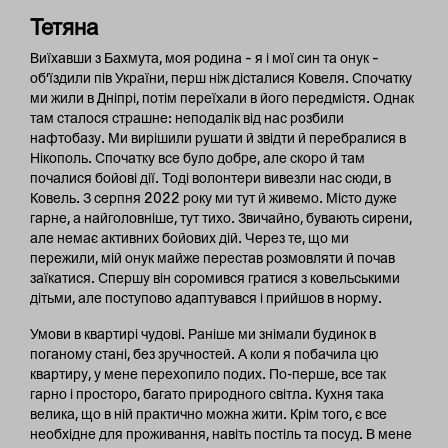
Тетяна
Виїхавши з Бахмута, моя родина – я і мої син та онук –
об’їздили пів України, перш ніж дісталися Ковеля. Спочатку
ми жили в Дніпрі, потім переїхали в його передмістя. Однак
там сталося страшне: неподалік від нас розбили
нафтобазу. Ми вирішили рушати й звідти й перебралися в
Нікополь. Спочатку все було добре, але скоро й там
почалися бойові дії. Тоді волонтери вивезли нас сюди, в
Ковель. З серпня 2022 року ми тут й живемо. Місто дуже
гарне, а найголовніше, тут тихо. Звичайно, бувають сирени,
але немає активних бойових дій. Через те, що ми
пережили, мій онук майже перестав розмовляти й почав
заїкатися. Спершу він соромився гратися з ковельськими
дітьми, але поступово адаптувався і прийшов в норму.
Умови в квартирі чудові. Раніше ми знімали будинок в
поганому стані, без зручностей. А коли я побачила цю
квартиру, у мене перехопило подих. По-перше, все так
гарно і просторо, багато природного світла. Кухня така
велика, що в ній практично можна жити. Крім того, є все
необхідне для проживання, навіть постіль та посуд. В мене