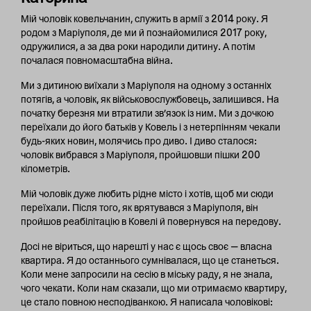
Мій чоловік ковельчанин, служить в армії з 2014 року. Я
родом з Маріуполя, де ми й познайомилися 2017 року,
одружилися, а за два роки народили дитину. А потім
почалася повномасштабна війна.
Ми з дитиною виїхали з Маріуполя на одному з останніх
потягів, а чоловік, як військовослужбовець, залишився. На
початку березня ми втратили зв’язок із ним. Ми з дочкою
переїхали до його батьків у Ковель і з нетерпінням чекали
будь-яких новин, молячись про диво. І диво сталося:
чоловік вибрався з Маріуполя, пройшовши пішки 200
кілометрів.
Мій чоловік дуже любить рідне місто і хотів, щоб ми сюди
переїхали. Після того, як врятувався з Маріуполя, він
пройшов реабілітацію в Ковелі й повернувся на передову.
Досі не віриться, що нарешті у нас є щось своє — власна
квартира. Я до останнього сумнівалася, що це станеться.
Коли мене запросили на сесію в міську раду, я не знала,
чого чекати. Коли нам сказали, що ми отримаємо квартиру,
це стало повною несподіванкою. Я написала чоловікові: